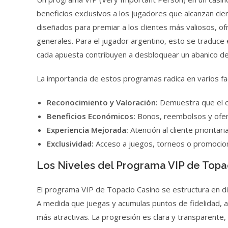
beneficios exclusivos a los jugadores que alcanzan ci
diseñados para premiar a los clientes más valiosos, o
generales. Para el jugador argentino, esto se traduc
cada apuesta contribuyen a desbloquear un abanico de 
La importancia de estos programas radica en varios fa
Reconocimiento y Valoración:
Demuestra que el cas
Beneficios Económicos:
Bonos, reembolsos y ofert
Experiencia Mejorada:
Atención al cliente priorita
Exclusividad:
Acceso a juegos, torneos o promocione
Los Niveles del Programa VIP de Topa
El programa VIP de Topacio Casino se estructura en dis
A medida que juegas y acumulas puntos de fidelidad, 
más atractivas. La progresión es clara y transparente,