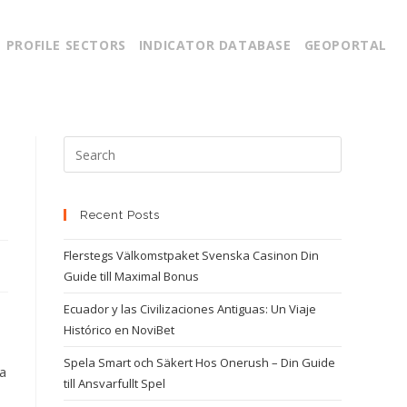
PROFILE SECTORS
INDICATOR DATABASE
GEOPORTAL
Recent Posts
Flerstegs Välkomstpaket Svenska Casinon Din
Guide till Maximal Bonus
Ecuador y las Civilizaciones Antiguas: Un Viaje
Histórico en NoviBet
Spela Smart och Säkert Hos Onerush – Din Guide
la
till Ansvarfullt Spel