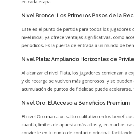
en cada etapa.
Nivel Bronce: Los Primeros Pasos de la R
Este es el punto de partida para todos los jugadores 
nivel inicial, ya ofrece ventajas significativas, como
periódicos. Es la puerta de entrada a un mundo de bene
Nivel Plata: Ampliando Horizontes de Privil
Al alcanzar el nivel Plata, los jugadores comienzan a
y de recarga se vuelven más generosos, y se pueden of
acumulación de puntos de fidelidad puede acelerarse, f
Nivel Oro: El Acceso a Beneficios Premium
El nivel Oro marca un salto cualitativo en los benefici
cuantía, límites de apuesta más altos y, en muchos ca
convierte en tu punto de contacto principal, facilitand