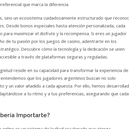
referencial que marca la diferencia.
s, sino un ecosistema cuidadosamente estructurado que recono
es. Desde bonos especiales hasta atención personalizada, cada
 para maximizar el disfrute y la recompensa. Si eres un jugador
ho de tu pasión por los juegos de casino, adentrarte en los
ratégico. Descubre cómo la tecnología y la dedicación se unen
accesible a través de plataformas seguras y reguladas.
nitud reside en su capacidad para transformar la experiencia de
, entendemos que los jugadores argentinos buscan no solo
to y un valor añadido a cada apuesta. Por ello, hemos desarrolla
aptándose a tu ritmo y a tus preferencias, asegurando que cada
bería Importarte?
 online es un sistema de lealtad escalonado que otorga