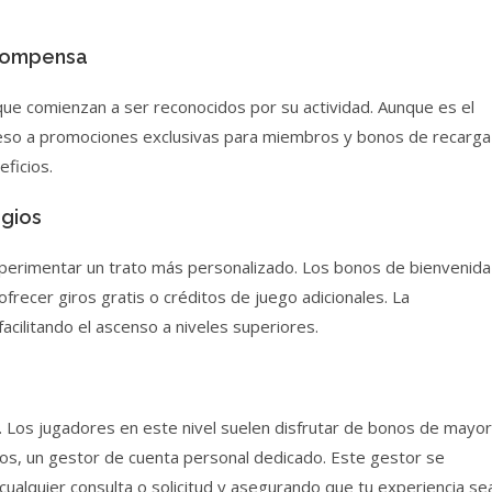
ecompensa
que comienzan a ser reconocidos por su actividad. Aunque es el
 acceso a promociones exclusivas para miembros y bonos de recarga
ficios.
egios
 experimentar un trato más personalizado. Los bonos de bienvenida
recer giros gratis o créditos de juego adicionales. La
acilitando el ascenso a niveles superiores.
os. Los jugadores en este nivel suelen disfrutar de bonos de mayor
sos, un gestor de cuenta personal dedicado. Este gestor se
o cualquier consulta o solicitud y asegurando que tu experiencia se