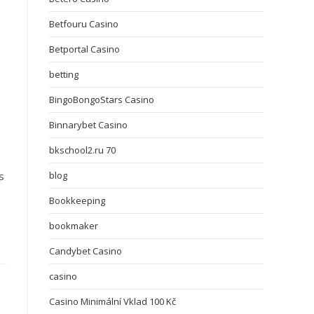
Betfouru Casino
Betportal Casino
betting
BingoBongoStars Casino
Binnarybet Casino
bkschool2.ru 70
s
blog
Bookkeeping
bookmaker
Candybet Casino
casino
Casino Minimální Vklad 100 Kč