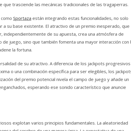
 que trasciende las mecánicas tradicionales de las tragaperras.
s como
Sportaza
están integrando estas funcionalidades, no solo
ar a su base existente. El atractivo de un premio inesperado, que
or, independientemente de su apuesta, crea una atmósfera de
o de juego, sino que también fomenta una mayor interacción con 
dene la fortuna.
versalidad de su atractivo. A diferencia de los jackpots progresivos
ima o una combinación específica para ser elegibles, los jackpot
zación del premio potencial nivela el campo de juego y añade un
nganchados, esperando ese sonido característico que anuncie
iosos explotan varios principios fundamentales. La aleatoriedad
pensa del cerebro de una manera única. La expectativa de una