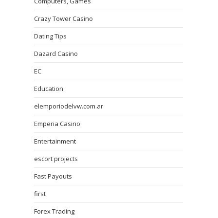
Computers, Games
Crazy Tower Сasino
Dating Tips
Dazard Casino
EC
Education
elemporiodelvw.com.ar
Emperia Casino
Entertainment
escort projects
Fast Payouts
first
Forex Trading