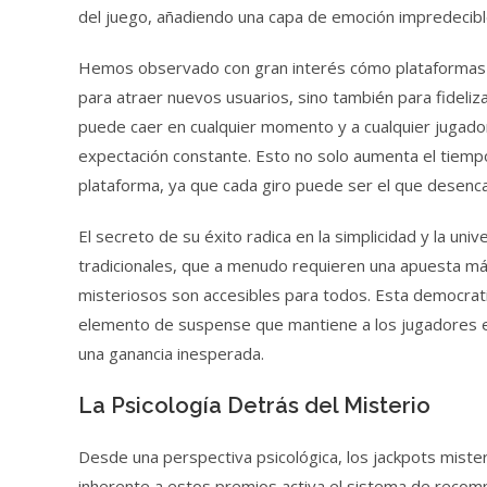
del juego, añadiendo una capa de emoción impredecible
Hemos observado con gran interés cómo plataforma
para atraer nuevos usuarios, sino también para fideliz
puede caer en cualquier momento y a cualquier jugad
expectación constante. Esto no solo aumenta el tiemp
plataforma, ya que cada giro puede ser el que desenca
El secreto de su éxito radica en la simplicidad y la uni
tradicionales, que a menudo requieren una apuesta máx
misteriosos son accesibles para todos. Esta democrati
elemento de suspense que mantiene a los jugadores e
una ganancia inesperada.
La Psicología Detrás del Misterio
Desde una perspectiva psicológica, los jackpots mister
inherente a estos premios activa el sistema de recom