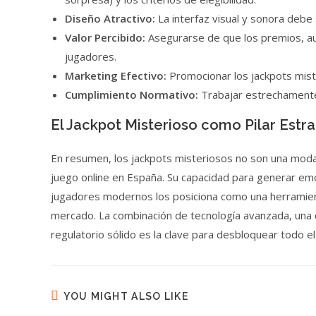
Diseño Atractivo:
La interfaz visual y sonora debe 
Valor Percibido:
Asegurarse de que los premios, aunq
jugadores.
Marketing Efectivo:
Promocionar los jackpots miste
Cumplimiento Normativo:
Trabajar estrechamente 
El Jackpot Misterioso como Pilar Estr
En resumen, los jackpots misteriosos no son una moda 
juego online en España. Su capacidad para generar emo
jugadores modernos los posiciona como una herramienta
mercado. La combinación de tecnología avanzada, una 
regulatorio sólido es la clave para desbloquear todo el
YOU MIGHT ALSO LIKE