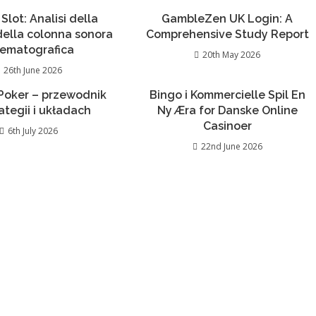
 Slot: Analisi della
GambleZen UK Login: A
 della colonna sonora
Comprehensive Study Report
nematografica
20th May 2026
26th June 2026
Poker – przewodnik
Bingo i Kommercielle Spil En
ategii i układach
Ny Æra for Danske Online
Casinoer
6th July 2026
22nd June 2026