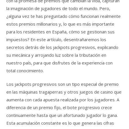
con la promesa de premios que cambian la vida, capturan
la imaginación de jugadores de todo el mundo. Pero,
¿alguna vez te has preguntado cómo funcionan realmente
estos premios millonarios y, lo que es más importante
para los residentes en España, cómo se gestionan sus
impuestos? En este artículo, desentrañaremos los
secretos detrás de los jackpots progresivos, explicando
su mecánica y arrojando luz sobre la tributación en
nuestro país, para que disfrutes de la experiencia con
total conocimiento.
Los jackpots progresivos son un tipo especial de premio
en las máquinas tragaperras y otros juegos de casino que
aumenta con cada apuesta realizada por los jugadores. A
diferencia de un premio fijo, el bote progresivo crece
continuamente hasta que un afortunado jugador lo gana.
Esta acumulación constante es lo que genera las cifras