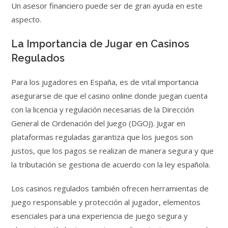
Un asesor financiero puede ser de gran ayuda en este
aspecto.
La Importancia de Jugar en Casinos
Regulados
Para los jugadores en España, es de vital importancia
asegurarse de que el casino online donde juegan cuenta
con la licencia y regulación necesarias de la Dirección
General de Ordenación del Juego (DGOJ). Jugar en
plataformas reguladas garantiza que los juegos son
justos, que los pagos se realizan de manera segura y que
la tributación se gestiona de acuerdo con la ley española.
Los casinos regulados también ofrecen herramientas de
juego responsable y protección al jugador, elementos
esenciales para una experiencia de juego segura y