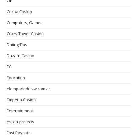
CIB
Cocoa Casino
Computers, Games
Crazy Tower Сasino
Dating Tips
Dazard Casino
EC
Education
elemporiodelvw.com.ar
Emperia Casino
Entertainment
escort projects
Fast Payouts