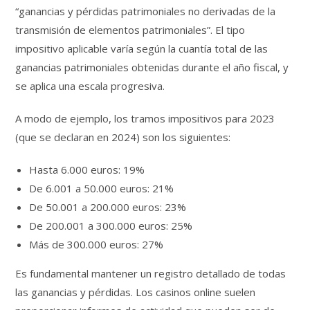
“ganancias y pérdidas patrimoniales no derivadas de la
transmisión de elementos patrimoniales”. El tipo
impositivo aplicable varía según la cuantía total de las
ganancias patrimoniales obtenidas durante el año fiscal, y
se aplica una escala progresiva.
A modo de ejemplo, los tramos impositivos para 2023
(que se declaran en 2024) son los siguientes:
Hasta 6.000 euros: 19%
De 6.001 a 50.000 euros: 21%
De 50.001 a 200.000 euros: 23%
De 200.001 a 300.000 euros: 25%
Más de 300.000 euros: 27%
Es fundamental mantener un registro detallado de todas
las ganancias y pérdidas. Los casinos online suelen