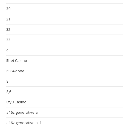
30
31
32
33
4
5bet Casino
6084 done
8
8,6
8ty8 Casino
a16z generative ai
a16z generative ai 1