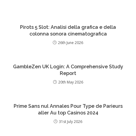
Pirots 5 Slot: Analisi della grafica e della
colonna sonora cinematografica
26th June 2026
GambleZen UK Login: A Comprehensive Study
Report
20th May 2026
Prime Sans nul Annales Pour Type de Parieurs
aller Au top Casinos 2024
31st July 2026