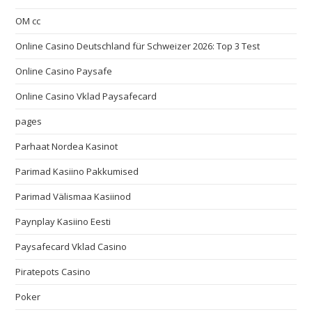
OM cc
Online Casino Deutschland für Schweizer 2026: Top 3 Test
Online Casino Paysafe
Online Casino Vklad Paysafecard
pages
Parhaat Nordea Kasinot
Parimad Kasiino Pakkumised
Parimad Välismaa Kasiinod
Paynplay Kasiino Eesti
Paysafecard Vklad Casino
Piratepots Casino
Poker