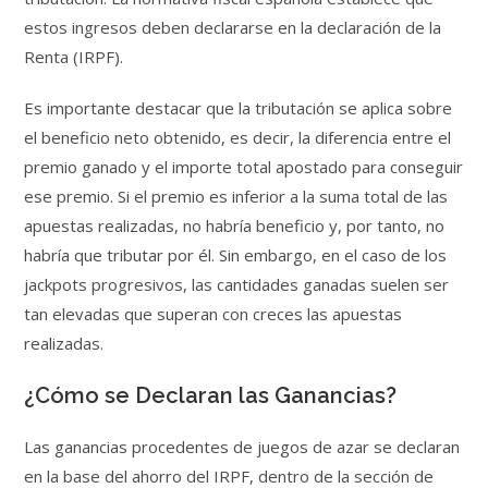
estos ingresos deben declararse en la declaración de la
Renta (IRPF).
Es importante destacar que la tributación se aplica sobre
el beneficio neto obtenido, es decir, la diferencia entre el
premio ganado y el importe total apostado para conseguir
ese premio. Si el premio es inferior a la suma total de las
apuestas realizadas, no habría beneficio y, por tanto, no
habría que tributar por él. Sin embargo, en el caso de los
jackpots progresivos, las cantidades ganadas suelen ser
tan elevadas que superan con creces las apuestas
realizadas.
¿Cómo se Declaran las Ganancias?
Las ganancias procedentes de juegos de azar se declaran
en la base del ahorro del IRPF, dentro de la sección de