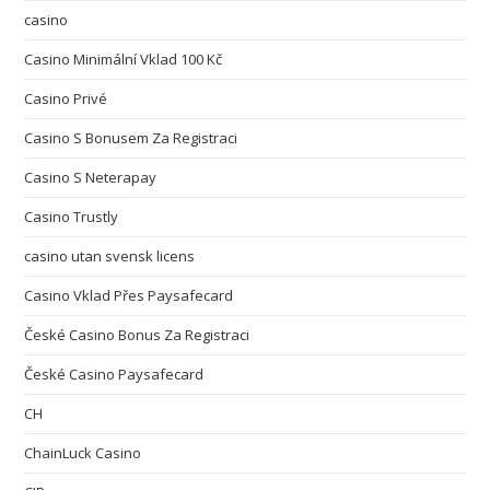
casino
Casino Minimální Vklad 100 Kč
Casino Privé
Casino S Bonusem Za Registraci
Casino S Neterapay
Casino Trustly
casino utan svensk licens
Casino Vklad Přes Paysafecard
České Casino Bonus Za Registraci
České Casino Paysafecard
CH
ChainLuck Casino