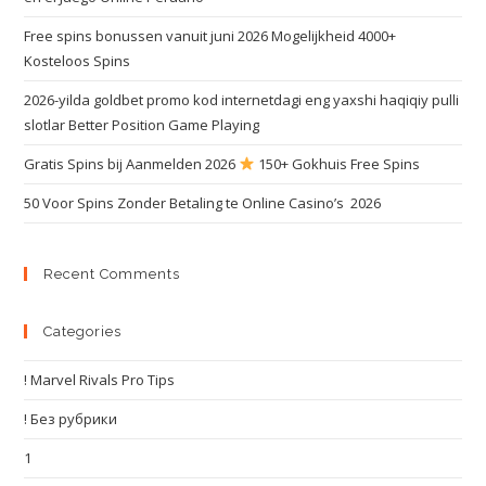
Free spins bonussen vanuit juni 2026 Mogelijkheid 4000+
Kosteloos Spins
2026-yilda goldbet promo kod internetdagi eng yaxshi haqiqiy pulli
slotlar Better Position Game Playing
Gratis Spins bij Aanmelden 2026
150+ Gokhuis Free Spins
50 Voor Spins Zonder Betaling te Online Casino’s ️ 2026
Recent Comments
Categories
! Marvel Rivals Pro Tips
! Без рубрики
1