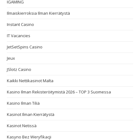
IGAMING
Ilmaiskierroksia Ilman Kierrätystä
Instant Casino
IT Vacancies
JetSetSpins Casino
Jeux
JSlotz Casino
Kaikki Nettikasinot Malta
Kasino Ilman Rekisteröitymistä 2026 – TOP 3 Suomessa
Kasino Ilman Tiliä
Kasinot Ilman Kierrätystä
Kasinot Netissä
Kasyno Bez Weryfikacji