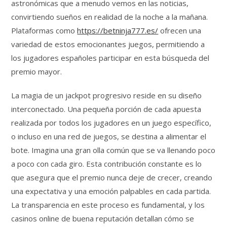
astronómicas que a menudo vemos en las noticias,
convirtiendo sueños en realidad de la noche a la mañana.
Plataformas como
https://betninja777.es/
ofrecen una
variedad de estos emocionantes juegos, permitiendo a
los jugadores españoles participar en esta búsqueda del
premio mayor.
La magia de un jackpot progresivo reside en su diseño
interconectado. Una pequeña porción de cada apuesta
realizada por todos los jugadores en un juego específico,
o incluso en una red de juegos, se destina a alimentar el
bote. Imagina una gran olla común que se va llenando poco
a poco con cada giro. Esta contribución constante es lo
que asegura que el premio nunca deje de crecer, creando
una expectativa y una emoción palpables en cada partida.
La transparencia en este proceso es fundamental, y los
casinos online de buena reputación detallan cómo se