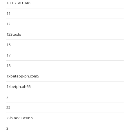
10_07_AU_AKS
11
12
123texts
16
17
18
1xbetapp-ph.com5
1xbetph.ph66
2
25
29black Casino
3