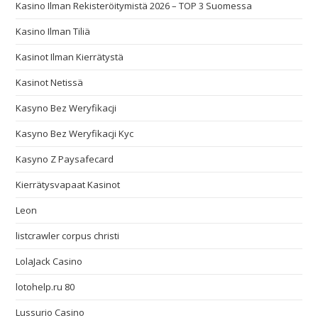
Kasino Ilman Rekisteröitymistä 2026 – TOP 3 Suomessa
Kasino Ilman Tiliä
Kasinot Ilman Kierrätystä
Kasinot Netissä
Kasyno Bez Weryfikacji
Kasyno Bez Weryfikacji Kyc
Kasyno Z Paysafecard
Kierrätysvapaat Kasinot
Leon
listcrawler corpus christi
LolaJack Casino
lotohelp.ru 80
Lussurio Casino