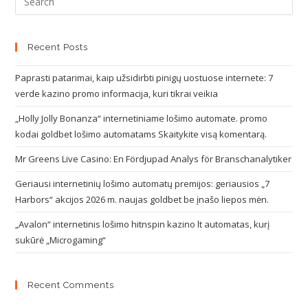
Recent Posts
Paprasti patarimai, kaip užsidirbti pinigų uostuose internete: 7
verde kazino promo informacija, kuri tikrai veikia
„Holly Jolly Bonanza“ internetiniame lošimo automate. promo
kodai goldbet lošimo automatams Skaitykite visą komentarą.
Mr Greens Live Casino: En Fördjupad Analys för Branschanalytiker
Geriausi internetinių lošimo automatų premijos: geriausios „7
Harbors“ akcijos 2026 m. naujas goldbet be įnašo liepos mėn.
„Avalon“ internetinis lošimo hitnspin kazino lt automatas, kurį
sukūrė „Microgaming“
Recent Comments