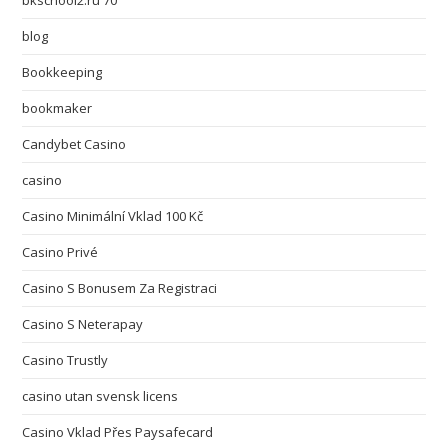
bkschool2.ru 70
blog
Bookkeeping
bookmaker
Candybet Casino
casino
Casino Minimální Vklad 100 Kč
Casino Privé
Casino S Bonusem Za Registraci
Casino S Neterapay
Casino Trustly
casino utan svensk licens
Casino Vklad Přes Paysafecard