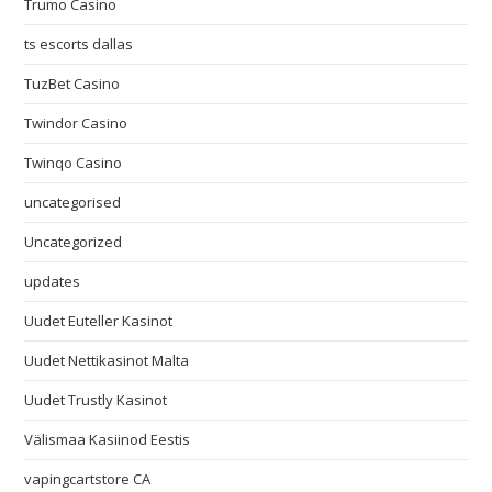
Trumo Casino
ts escorts dallas
TuzBet Casino
Twindor Casino
Twinqo Casino
uncategorised
Uncategorized
updates
Uudet Euteller Kasinot
Uudet Nettikasinot Malta
Uudet Trustly Kasinot
Välismaa Kasiinod Eestis
vapingcartstore CA