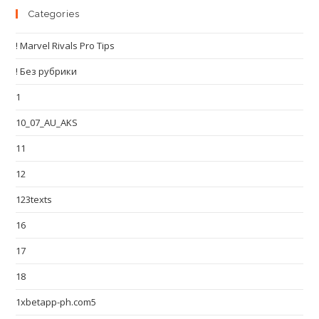
Categories
! Marvel Rivals Pro Tips
! Без рубрики
1
10_07_AU_AKS
11
12
123texts
16
17
18
1xbetapp-ph.com5