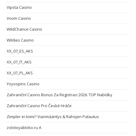
Vipsta Casino
Voom Casino
WildChance Casino
Wildies Casino
XX_07_ES_AKS
XX_07_IT_AKS
XX_07_PL_AKS
Yoyospins Casino
Zahraniční Casino Bonus Za Registraci 2026: TOP Nabídky
Zahraniční Casino Pro České Hráče
Zimpler ei toimi? Vianmääritys & Rahojen Palautus
zolotoyabloko.ru A