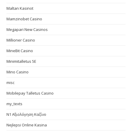
Maltan Kasinot
Mamzinobet Casino
Megapari New Casinos
Millioner Casino
MineBit Casino
Minimitalletus 5E
Mino Casino
misc
Mobilepay Talletus Casino
my_texts
N1 Αξιολόγηση Καζίνο
Nejlepsi Online Kasina