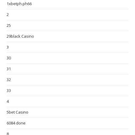
1xbetph.ph66
2
25
29black Casino
3
30
31
32
33
4
5bet Casino
6084 done
8