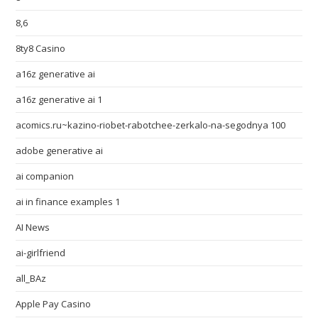
8,6
8ty8 Casino
a16z generative ai
a16z generative ai 1
acomics.ru~kazino-riobet-rabotchee-zerkalo-na-segodnya 100
adobe generative ai
ai companion
ai in finance examples 1
AI News
ai-girlfriend
all_BAz
Apple Pay Casino