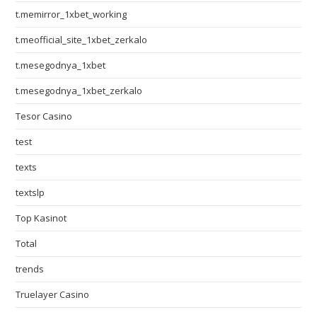
t.memirror_1xbet_working
t.meofficial_site_1xbet_zerkalo
t.mesegodnya_1xbet
t.mesegodnya_1xbet_zerkalo
Tesor Casino
test
texts
textslp
Top Kasinot
Total
trends
Truelayer Casino