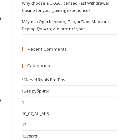
Why choose a UKGC licensed Fast Withdrawal
Casino for your gaming experience?
a
Μέγιστα Όρια Κέρδους: Πώς οι Όροι Μπόνους
Περιορίζουν τις Δυνατότητές σας
Recent Comments
Categories
! Marvel Rivals Pro Tips
! Без рубрики
e
1
10_07_AU_AKS
12
123texts