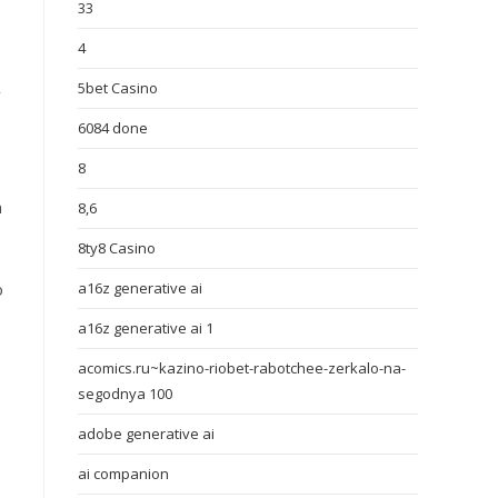
33
4
5bet Casino
6084 done
8
n
8,6
8ty8 Casino
o
a16z generative ai
a16z generative ai 1
acomics.ru~kazino-riobet-rabotchee-zerkalo-na-
segodnya 100
adobe generative ai
ai companion