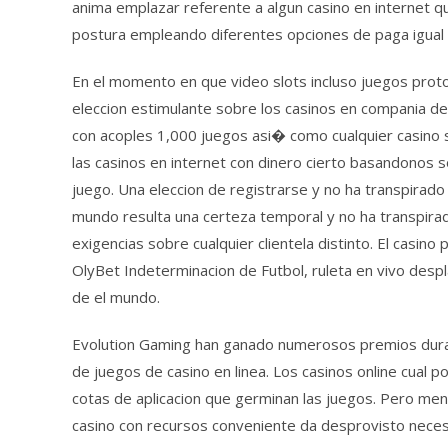
anima emplazar referente a algun casino en internet q
postura empleando diferentes opciones de paga igual q
En el momento en que video slots incluso juegos prot
eleccion estimulante sobre los casinos en compania de
con acoples 1,000 juegos asi� como cualquier casino
las casinos en internet con dinero cierto basandonos 
juego. Una eleccion de registrarse y no ha transpirad
mundo resulta una certeza temporal y no ha transpirad
exigencias sobre cualquier clientela distinto. El casin
OlyBet Indeterminacion de Futbol, ruleta en vivo desp
de el mundo.
Evolution Gaming han ganado numerosos premios durant
de juegos de casino en linea. Los casinos online cual 
cotas de aplicacion que germinan las juegos. Pero me
casino con recursos conveniente da desprovisto neces