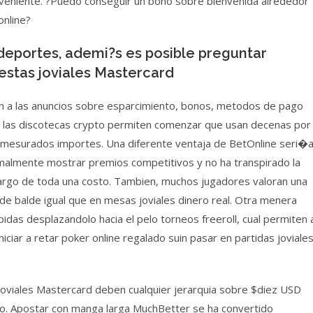
onveniente. ?Puedo conseguir un bono sobre bienvenida alrededor
online?
 deportes, ademi?s es posible preguntar
estas joviales Mastercard
on a las anuncios sobre esparcimiento, bonos, metodos de pago
e las discotecas crypto permiten comenzar que usan decenas por
esmesurados importes. Una diferente ventaja de BetOnline seri�
malmente mostrar premios competitivos y no ha transpirado la
 largo de toda una costo. Tambien, muchos jugadores valoran una
 de balde igual que en mesas joviales dinero real. Otra menera
das desplazandolo hacia el pelo torneos freeroll, cual permiten 
ciar a retar poker online regalado suin pasar en partidas joviale
 joviales Mastercard deben cualquier jerarquia sobre $diez USD
o. Apostar con manga larga MuchBetter se ha convertido