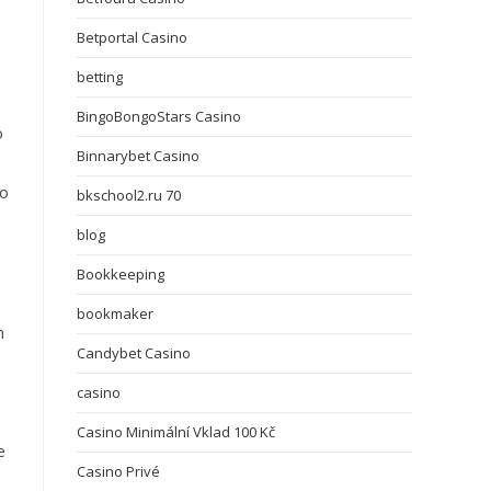
Betportal Casino
betting
BingoBongoStars Casino
o
Binnarybet Casino
no
bkschool2.ru 70
blog
Bookkeeping
bookmaker
n
Candybet Casino
casino
Casino Minimální Vklad 100 Kč
e
Casino Privé