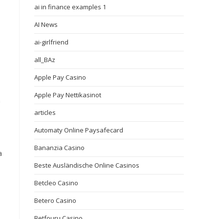
ai in finance examples 1
AI News
ai-girlfriend
all_BAz
Apple Pay Casino
Apple Pay Nettikasinot
a
articles
Automaty Online Paysafecard
Bananzia Casino
a
Beste Ausländische Online Casinos
s
Betcleo Casino
Betero Casino
Betfouru Casino