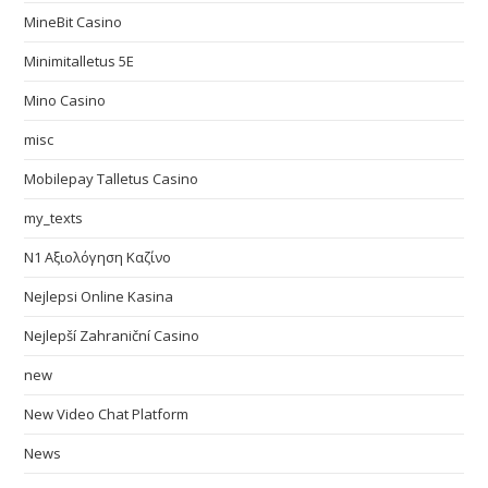
MineBit Casino
Minimitalletus 5E
Mino Casino
misc
Mobilepay Talletus Casino
my_texts
N1 Αξιολόγηση Καζίνο
Nejlepsi Online Kasina
Nejlepší Zahraniční Casino
new
New Video Chat Platform
News