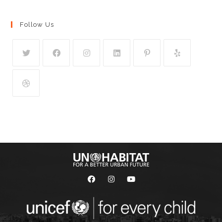
Follow Us