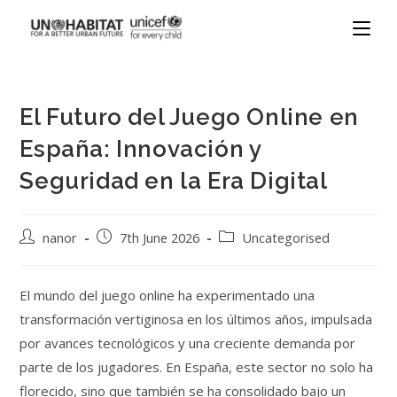
El Futuro del Juego Online en
España: Innovación y
Seguridad en la Era Digital
nanor
7th June 2026
Uncategorised
El mundo del juego online ha experimentado una
transformación vertiginosa en los últimos años, impulsada
por avances tecnológicos y una creciente demanda por
parte de los jugadores. En España, este sector no solo ha
florecido, sino que también se ha consolidado bajo un