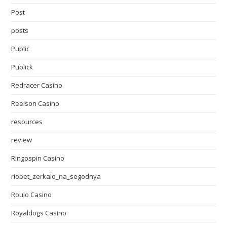
Post
posts
Public
Publick
Redracer Casino
Reelson Casino
resources
review
Ringospin Casino
riobet_zerkalo_na_segodnya
Roulo Casino
Royaldogs Casino