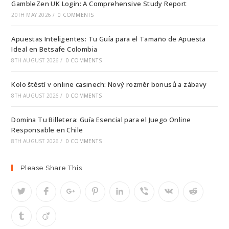
GambleZen UK Login: A Comprehensive Study Report
20TH MAY 2026
/
0 COMMENTS
Apuestas Inteligentes: Tu Guía para el Tamaño de Apuesta
Ideal en Betsafe Colombia
8TH AUGUST 2026
/
0 COMMENTS
Kolo štěstí v online casinech: Nový rozměr bonusů a zábavy
8TH AUGUST 2026
/
0 COMMENTS
Domina Tu Billetera: Guía Esencial para el Juego Online
Responsable en Chile
8TH AUGUST 2026
/
0 COMMENTS
Please Share This