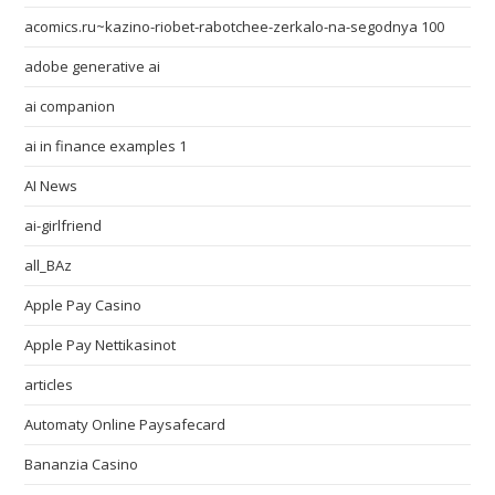
acomics.ru~kazino-riobet-rabotchee-zerkalo-na-segodnya 100
adobe generative ai
ai companion
ai in finance examples 1
AI News
ai-girlfriend
all_BAz
Apple Pay Casino
Apple Pay Nettikasinot
articles
Automaty Online Paysafecard
Bananzia Casino