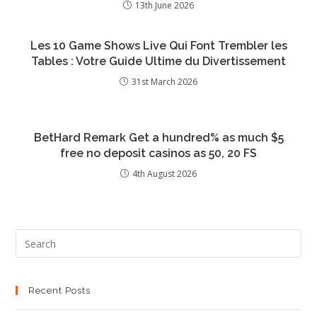
13th June 2026
Les 10 Game Shows Live Qui Font Trembler les
Tables : Votre Guide Ultime du Divertissement
31st March 2026
BetHard Remark Get a hundred% as much $5
free no deposit casinos as 50, 20 FS
4th August 2026
Recent Posts