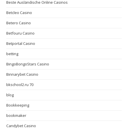
Beste Ausländische Online Casinos
Betcleo Casino
Betero Casino
Betfouru Casino
Betportal Casino
betting
BingoBongoStars Casino
Binnarybet Casino
bkschool2.ru 70
blog
Bookkeeping
bookmaker
Candybet Casino