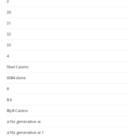
3
30
31
32
33
4
5bet Casino
6084 done
8
8,6
8ty8 Casino
a16z generative ai
a16z generative ai 1