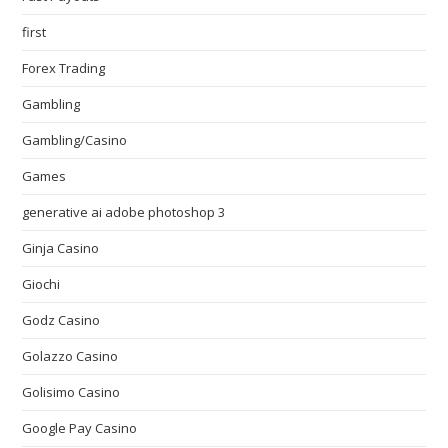
first
Forex Trading
Gambling
Gambling/Casino
Games
generative ai adobe photoshop 3
Ginja Casino
Giochi
Godz Casino
Golazzo Casino
Golisimo Casino
Google Pay Casino