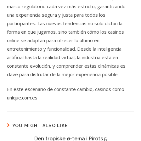
marco regulatorio cada vez más estricto, garantizando
una experiencia segura y justa para todos los
participantes. Las nuevas tendencias no solo dictan la
forma en que jugamos, sino también cómo los casinos
online se adaptan para ofrecer lo último en
entretenimiento y funcionalidad. Desde la inteligencia
artificial hasta la realidad virtual, la industria está en
constante evolución, y comprender estas dinámicas es
clave para disfrutar de la mejor experiencia posible.
En este escenario de constante cambio, casinos como
unique.com.es
YOU MIGHT ALSO LIKE
Den tropiske ø-tema i Pirots 5