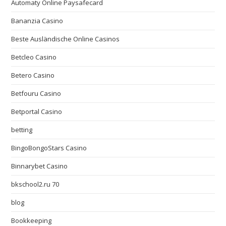
Automaty Online Paysafecard
Bananzia Casino
Beste Ausländische Online Casinos
Betcleo Casino
Betero Casino
Betfouru Casino
Betportal Casino
betting
BingoBongoStars Casino
Binnarybet Casino
bkschool2.ru 70
blog
Bookkeeping