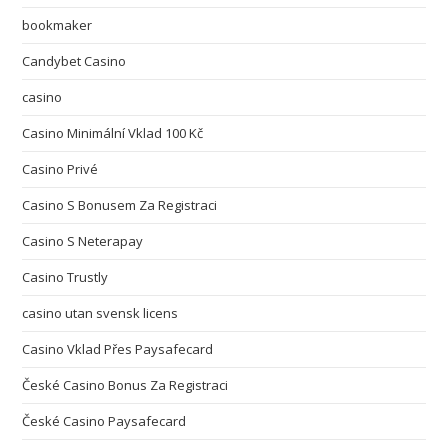
bookmaker
Candybet Casino
casino
Casino Minimální Vklad 100 Kč
Casino Privé
Casino S Bonusem Za Registraci
Casino S Neterapay
Casino Trustly
casino utan svensk licens
Casino Vklad Přes Paysafecard
České Casino Bonus Za Registraci
České Casino Paysafecard