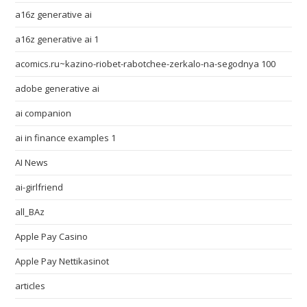
a16z generative ai
a16z generative ai 1
acomics.ru~kazino-riobet-rabotchee-zerkalo-na-segodnya 100
adobe generative ai
ai companion
ai in finance examples 1
AI News
ai-girlfriend
all_BAz
Apple Pay Casino
Apple Pay Nettikasinot
articles