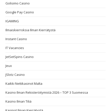
Golisimo Casino
Google Pay Casino
IGAMING
Ilmaiskierroksia Ilman Kierrätystä
Instant Casino
IT Vacancies
JetSetSpins Casino
Jeux
JSlotz Casino
Kaikki Nettikasinot Malta
Kasino Ilman Rekisteröitymistä 2026 – TOP 3 Suomessa
Kasino Ilman Tiliä
Kasinot Ilman Kierrätystä