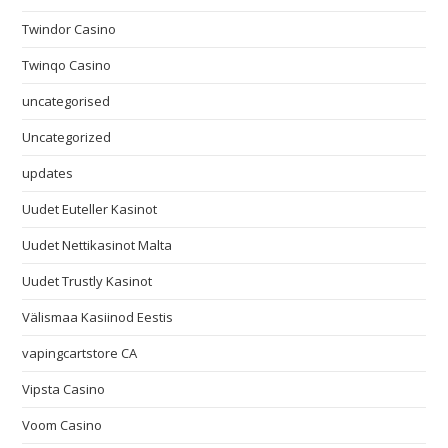
Twindor Casino
Twinqo Casino
uncategorised
Uncategorized
updates
Uudet Euteller Kasinot
Uudet Nettikasinot Malta
Uudet Trustly Kasinot
Välismaa Kasiinod Eestis
vapingcartstore CA
Vipsta Casino
Voom Casino