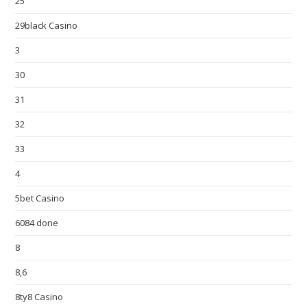
25
29black Casino
3
30
31
32
33
4
5bet Casino
6084 done
8
8,6
8ty8 Casino