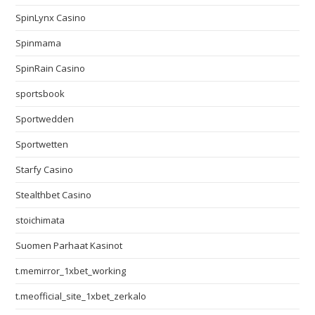
SpinLynx Casino
Spinmama
SpinRain Casino
sportsbook
Sportwedden
Sportwetten
Starfy Casino
Stealthbet Casino
stoichimata
Suomen Parhaat Kasinot
t.memirror_1xbet_working
t.meofficial_site_1xbet_zerkalo