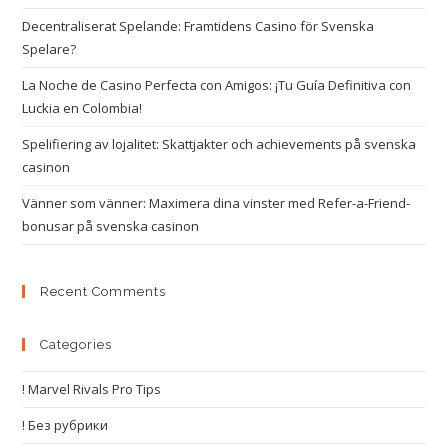
Decentraliserat Spelande: Framtidens Casino för Svenska
Spelare?
La Noche de Casino Perfecta con Amigos: ¡Tu Guía Definitiva con
Luckia en Colombia!
Spelifiering av lojalitet: Skattjakter och achievements på svenska
casinon
Vänner som vänner: Maximera dina vinster med Refer-a-Friend-
bonusar på svenska casinon
Recent Comments
Categories
! Marvel Rivals Pro Tips
! Без рубрики