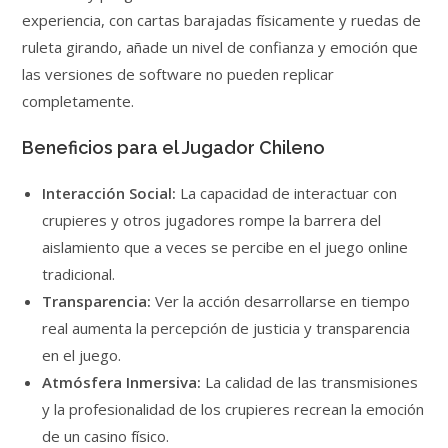
experiencia, con cartas barajadas físicamente y ruedas de
ruleta girando, añade un nivel de confianza y emoción que
las versiones de software no pueden replicar
completamente.
Beneficios para el Jugador Chileno
Interacción Social:
La capacidad de interactuar con
crupieres y otros jugadores rompe la barrera del
aislamiento que a veces se percibe en el juego online
tradicional.
Transparencia:
Ver la acción desarrollarse en tiempo
real aumenta la percepción de justicia y transparencia
en el juego.
Atmósfera Inmersiva:
La calidad de las transmisiones
y la profesionalidad de los crupieres recrean la emoción
de un casino físico.