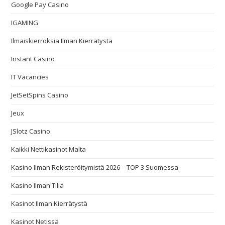
Google Pay Casino
IGAMING
Ilmaiskierroksia Ilman Kierrätystä
Instant Casino
IT Vacancies
JetSetSpins Casino
Jeux
JSlotz Casino
Kaikki Nettikasinot Malta
Kasino Ilman Rekisteröitymistä 2026 – TOP 3 Suomessa
Kasino Ilman Tiliä
Kasinot Ilman Kierrätystä
Kasinot Netissä