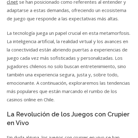
cl.net
se han posicionado como referentes al entender y
adaptarse a estas demandas, ofreciendo un ecosistema
de juego que responde a las expectativas más altas.
La tecnología juega un papel crucial en esta metamorfosis.
La inteligencia artificial, la realidad virtual y los avances en
la conectividad están abriendo puertas a experiencias de
juego cada vez más sofisticadas y personalizadas. Los
jugadores chilenos no solo buscan entretenimiento, sino
también una experiencia segura, justa y, sobre todo,
emocionante. A continuación, exploraremos las tendencias
más populares que están marcando el rumbo de los
casinos online en Chile.
La Revolución de los Juegos con Crupier
en Vivo
Sin duda alguna, los juegos con crupier en vivo se han