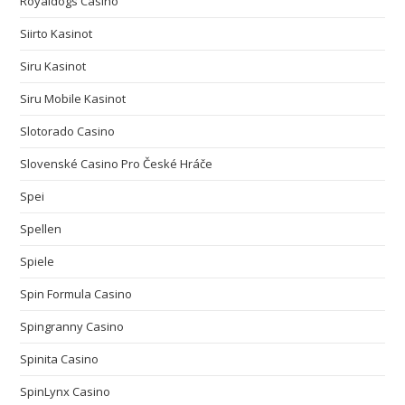
Royaldogs Casino
Siirto Kasinot
Siru Kasinot
Siru Mobile Kasinot
Slotorado Casino
Slovenské Casino Pro České Hráče
Spei
Spellen
Spiele
Spin Formula Casino
Spingranny Casino
Spinita Casino
SpinLynx Casino