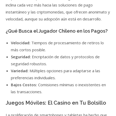
inclina cada vez más hacia las soluciones de pago
instantáneo y las criptomonedas, que ofrecen anonimato y
velocidad, aunque su adopción aún está en desarrollo.
¿Qué Busca el Jugador Chileno en los Pagos?
Velocidad:
Tiempos de procesamiento de retiros lo
más cortos posible.
Seguridad:
Encriptación de datos y protocolos de
seguridad robustos.
Variedad:
Múltiples opciones para adaptarse a las
preferencias individuales.
Bajos Costos:
Comisiones mínimas o inexistentes en
las transacciones.
Juegos Móviles: El Casino en Tu Bolsillo
La proliferación de smartphones y tabletas ha hecho que