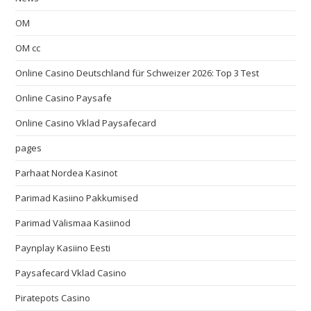
OM
OM cc
Online Casino Deutschland für Schweizer 2026: Top 3 Test
Online Casino Paysafe
Online Casino Vklad Paysafecard
pages
Parhaat Nordea Kasinot
Parimad Kasiino Pakkumised
Parimad Välismaa Kasiinod
Paynplay Kasiino Eesti
Paysafecard Vklad Casino
Piratepots Casino