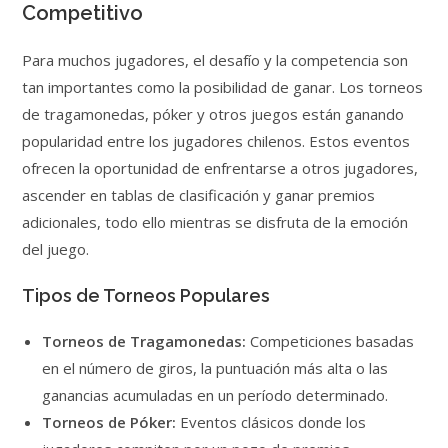
Competitivo
Para muchos jugadores, el desafío y la competencia son
tan importantes como la posibilidad de ganar. Los torneos
de tragamonedas, póker y otros juegos están ganando
popularidad entre los jugadores chilenos. Estos eventos
ofrecen la oportunidad de enfrentarse a otros jugadores,
ascender en tablas de clasificación y ganar premios
adicionales, todo ello mientras se disfruta de la emoción
del juego.
Tipos de Torneos Populares
Torneos de Tragamonedas:
Competiciones basadas
en el número de giros, la puntuación más alta o las
ganancias acumuladas en un período determinado.
Torneos de Póker:
Eventos clásicos donde los