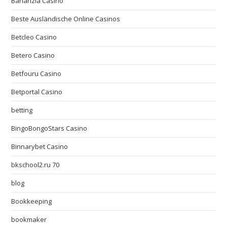
Bananzia Casino
Beste Ausländische Online Casinos
Betcleo Casino
Betero Casino
Betfouru Casino
Betportal Casino
betting
BingoBongoStars Casino
Binnarybet Casino
bkschool2.ru 70
blog
Bookkeeping
bookmaker