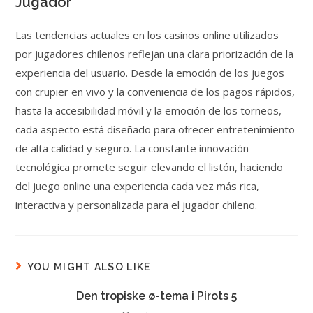
Jugador
Las tendencias actuales en los casinos online utilizados
por jugadores chilenos reflejan una clara priorización de la
experiencia del usuario. Desde la emoción de los juegos
con crupier en vivo y la conveniencia de los pagos rápidos,
hasta la accesibilidad móvil y la emoción de los torneos,
cada aspecto está diseñado para ofrecer entretenimiento
de alta calidad y seguro. La constante innovación
tecnológica promete seguir elevando el listón, haciendo
del juego online una experiencia cada vez más rica,
interactiva y personalizada para el jugador chileno.
YOU MIGHT ALSO LIKE
Den tropiske ø-tema i Pirots 5