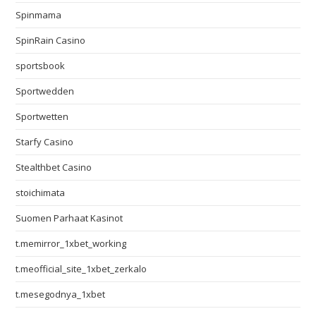
Spinmama
SpinRain Casino
sportsbook
Sportwedden
Sportwetten
Starfy Casino
Stealthbet Casino
stoichimata
Suomen Parhaat Kasinot
t.memirror_1xbet_working
t.meofficial_site_1xbet_zerkalo
t.mesegodnya_1xbet