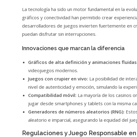
La tecnología ha sido un motor fundamental en la evolu
gráficos y conectividad han permitido crear experienci
desarrolladores de juegos invierten fuertemente en c
puedan disfrutar sin interrupciones.
Innovaciones que marcan la diferencia
Gráficos de alta definición y animaciones fluidas
videojuegos modernos.
Juegos con crupier en vivo:
La posibilidad de inte
nivel de autenticidad y emoción, simulando la experie
Compatibilidad móvil:
La mayoría de los casinos on
jugar desde smartphones y tablets con la misma ca
Generadores de números aleatorios (RNG):
Estos
aleatorio e imparcial, asegurando la equidad del jue
Regulaciones y Juego Responsable en