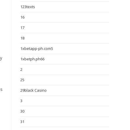
123texts
16
17
18
1xbetapp-ph.com5
ay
1xbetph.ph66
2
25
es
29black Casino
3
30
31