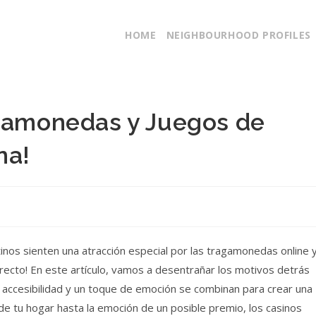
HOME
NEIGHBOURHOOD PROFILES
agamonedas y Juegos de
na!
inos sienten una atracción especial por las tragamonedas online 
orrecto! En este artículo, vamos a desentrañar los motivos detrás
a accesibilidad y un toque de emoción se combinan para crear una
de tu hogar hasta la emoción de un posible premio, los casinos