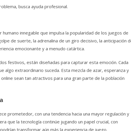
problema, busca ayuda profesional.
ctor humano innegable que impulsa la popularidad de los juegos de
olpe de suerte, la adrenalina de un giro decisivo, la anticipación 
riencia emocionante y a menudo catártica.
os festivos, están diseñadas para capturar esta emoción. Cada
ue algo extraordinario suceda. Esta mezcla de azar, esperanza y
online sean tan atractivos para una gran parte de la población
na
arece prometedor, con una tendencia hacia una mayor regulación y
ra que la tecnología continúe jugando un papel crucial, con
 podrían transformar aún más la experiencia de juego.