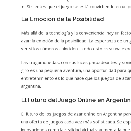
Si sientes que el juego se está convirtiendo en un 
La Emoción de la Posibilidad
Más allá de la tecnología y la conveniencia, hay un fa
azar: la emoción de la posibilidad. La esperanza de un g
ver si los números coinciden… todo esto crea una expe
Las tragamonedas, con sus luces parpadeantes y sonid
giro es una pequeña aventura, una oportunidad para q
entretenimiento es lo que hace que los juegos de azar 
argentina.
El Futuro del Juego Online en Argenti
El futuro de los juegos de azar online en Argentina p
una oferta de juegos cada vez más sofisticada. Se espe
innovaciones como la realidad virtual y aumentada que