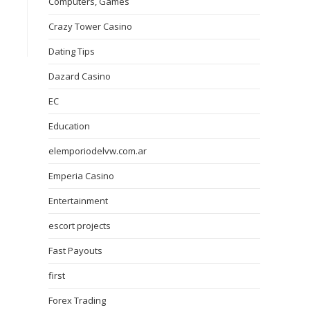
Computers, Games
Crazy Tower Сasino
Dating Tips
Dazard Casino
EC
Education
elemporiodelvw.com.ar
Emperia Casino
Entertainment
escort projects
Fast Payouts
first
Forex Trading