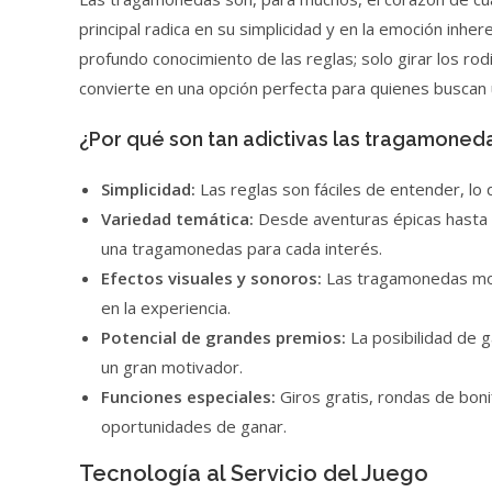
principal radica en su simplicidad y en la emoción inhe
profundo conocimiento de las reglas; solo girar los rodi
convierte en una opción perfecta para quienes buscan 
¿Por qué son tan adictivas las tragamoned
Simplicidad:
Las reglas son fáciles de entender, lo
Variedad temática:
Desde aventuras épicas hasta mi
una tragamonedas para cada interés.
Efectos visuales y sonoros:
Las tragamonedas mod
en la experiencia.
Potencial de grandes premios:
La posibilidad de 
un gran motivador.
Funciones especiales:
Giros gratis, rondas de bon
oportunidades de ganar.
Tecnología al Servicio del Juego