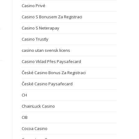
Casino Privé
Casino S Bonusem Za Registraci
Casino S Neterapay
y
Casino Trustly
casino utan svensk licens
Casino Vklad Přes Paysafecard
České Casino Bonus Za Registraci
České Casino Paysafecard
CH
ChainLuck Casino
CIB
Cocoa Casino