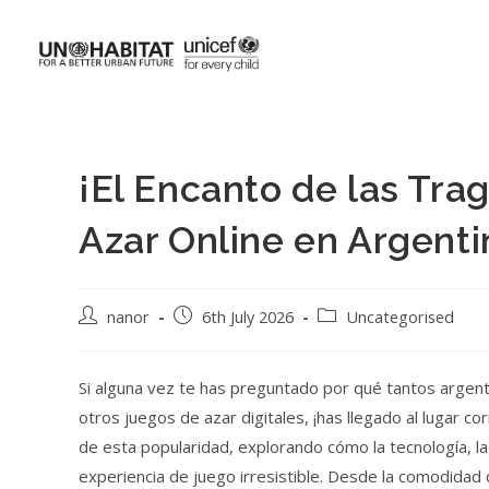
¡El Encanto de las Tr
Azar Online en Argenti
nanor
6th July 2026
Uncategorised
Si alguna vez te has preguntado por qué tantos argent
otros juegos de azar digitales, ¡has llegado al lugar c
de esta popularidad, explorando cómo la tecnología, l
experiencia de juego irresistible. Desde la comodidad 