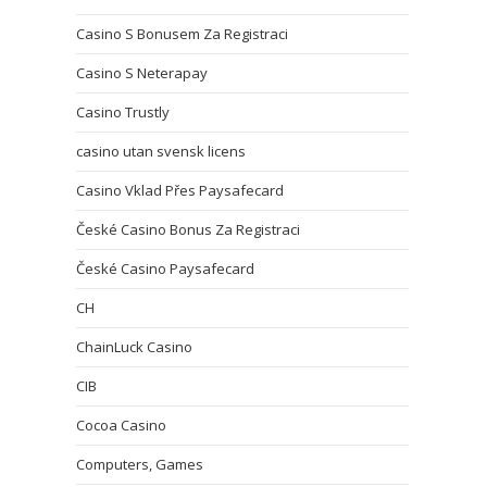
Casino S Bonusem Za Registraci
Casino S Neterapay
Casino Trustly
casino utan svensk licens
Casino Vklad Přes Paysafecard
České Casino Bonus Za Registraci
České Casino Paysafecard
CH
ChainLuck Casino
CIB
Cocoa Casino
Computers, Games