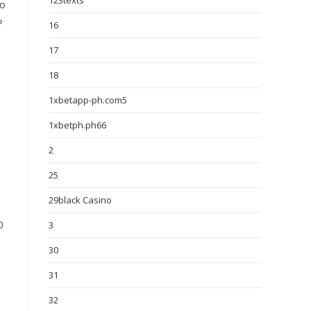
123texts
do
?
16
17
18
1xbetapp-ph.com5
1xbetph.ph66
2
25
29black Casino
0
3
30
31
32