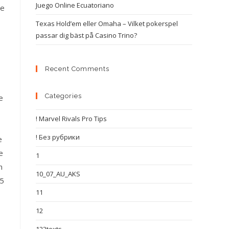
Juego Online Ecuatoriano
de
Texas Hold’em eller Omaha – Vilket pokerspel
passar dig bäst på Casino Trino?
Recent Comments
Categories
e
! Marvel Rivals Pro Tips
! Без рубрики
e
e
1
n
10_07_AU_AKS
15
11
12