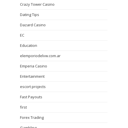
Crazy Tower Сasino
Dating Tips
Dazard Casino
EC
Education
elemporiodelvw.com.ar
Emperia Casino
Entertainment
escort projects
Fast Payouts
first
Forex Trading
Gambling