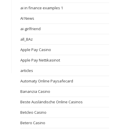
ai in finance examples 1
AI News
ai-girlfriend
all_BAz
Apple Pay Casino
Apple Pay Nettikasinot
articles
Automaty Online Paysafecard
Bananzia Casino
Beste Ausländische Online Casinos
Betcleo Casino
Betero Casino