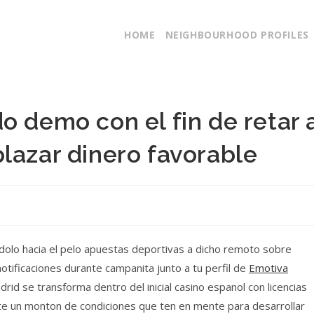
HOME
NEIGHBOURHOOD PROFILES
o demo con el fin de retar 
lazar dinero favorable
olo hacia el pelo apuestas deportivas a dicho remoto sobre
tificaciones durante campanita junto a tu perfil de
Emotiva
drid se transforma dentro del inicial casino espanol con licencias
nte un monton de condiciones que ten en mente para desarrollar