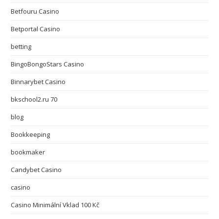
Betfouru Casino
Betportal Casino
betting
BingoBongoStars Casino
Binnarybet Casino
bkschool2.ru 70
blog
Bookkeeping
bookmaker
Candybet Casino
casino
Casino Minimální Vklad 100 Kč