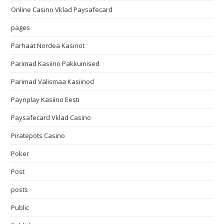
Online Casino Vklad Paysafecard
pages
Parhaat Nordea Kasinot
Parimad Kasiino Pakkumised
Parimad Välismaa Kasiinod
Paynplay Kasiino Eesti
Paysafecard Vklad Casino
Piratepots Casino
Poker
Post
posts
Public