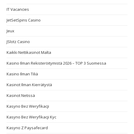
IT Vacancies
JetSetSpins Casino
Jeux
JSlotz Casino
Kaikki Nettikasinot Malta
Kasino Ilman Rekisteröitymistä 2026 – TOP 3 Suomessa
Kasino Ilman Tiliä
Kasinot Ilman Kierrätystä
Kasinot Netissä
Kasyno Bez Weryfikacji
Kasyno Bez Weryfikacji Kyc
Kasyno Z Paysafecard