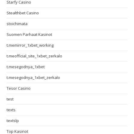
Starfy Casino
Stealthbet Casino
stoichimata
Suomen Parhaat Kasinot
t.memirror_1xbet_working
t.meofficial_site_1xbet_zerkalo
t.mesegodnya_1xbet
t.mesegodnya_1xbet_zerkalo
Tesor Casino
test
texts
textslp
Top Kasinot