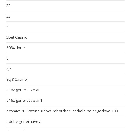
32
33
4
5bet Casino
6084 done
8
8,6
8ty8 Casino
a16z generative ai
a16z generative ai 1
acomics.ru~kazino-riobet-rabotchee-zerkalo-na-segodnya 100
adobe generative ai