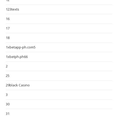
123texts
16
17
18
1xbetapp-ph.com5
1xbetph.ph66
2
25
29black Casino
3
30
31