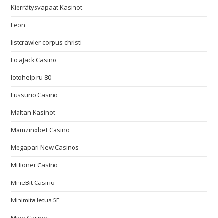
Kierrätysvapaat Kasinot
Leon
listcrawler corpus christi
LolaJack Casino
lotohelp.ru 80
Lussurio Casino
Maltan Kasinot
Mamzinobet Casino
Megapari New Casinos
Millioner Casino
MineBit Casino
Minimitalletus 5E
Mino Casino