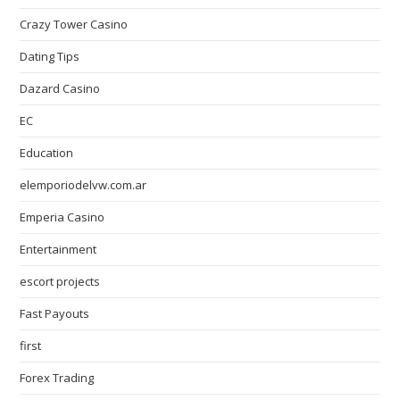
Crazy Tower Сasino
Dating Tips
Dazard Casino
EC
Education
elemporiodelvw.com.ar
Emperia Casino
Entertainment
escort projects
Fast Payouts
first
Forex Trading