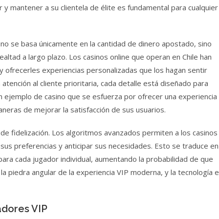
 y mantener a su clientela de élite es fundamental para cualquier
P no se basa únicamente en la cantidad de dinero apostado, sino
ealtad a largo plazo. Los casinos online que operan en Chile han
 y ofrecerles experiencias personalizadas que los hagan sentir
tención al cliente prioritaria, cada detalle está diseñado para
 Un ejemplo de casino que se esfuerza por ofrecer una experiencia
eras de mejorar la satisfacción de sus usuarios.
a de fidelización. Los algoritmos avanzados permiten a los casinos
 sus preferencias y anticipar sus necesidades. Esto se traduce en
ara cada jugador individual, aumentando la probabilidad de que
la piedra angular de la experiencia VIP moderna, y la tecnología 
adores VIP