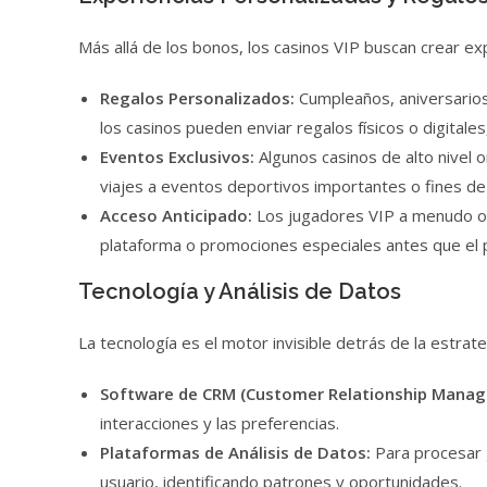
Más allá de los bonos, los casinos VIP buscan crear ex
Regalos Personalizados:
Cumpleaños, aniversarios 
los casinos pueden enviar regalos físicos o digitale
Eventos Exclusivos:
Algunos casinos de alto nivel 
viajes a eventos deportivos importantes o fines de
Acceso Anticipado:
Los jugadores VIP a menudo ob
plataforma o promociones especiales antes que el p
Tecnología y Análisis de Datos
La tecnología es el motor invisible detrás de la estrateg
Software de CRM (Customer Relationship Manag
interacciones y las preferencias.
Plataformas de Análisis de Datos:
Para procesar 
usuario, identificando patrones y oportunidades.