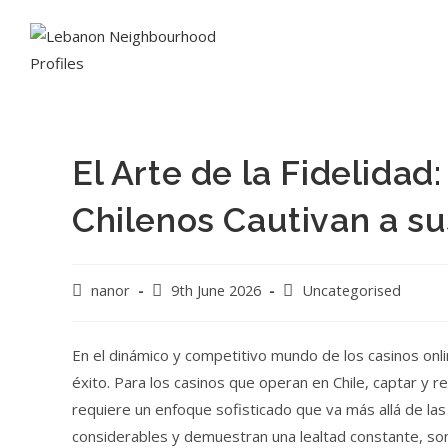
El Arte de la Fidelidad
Chilenos Cautivan a s
nanor
9th June 2026
Uncategorised
En el dinámico y competitivo mundo de los casinos onlin
éxito. Para los casinos que operan en Chile, captar y 
requiere un enfoque sofisticado que va más allá de las
considerables y demuestran una lealtad constante, s