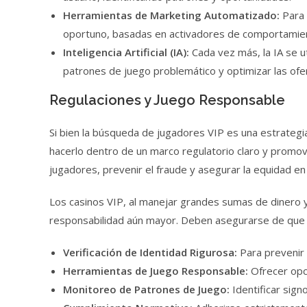
Herramientas de Marketing Automatizado:
Para 
oportuno, basadas en activadores de comportamie
Inteligencia Artificial (IA):
Cada vez más, la IA se u
patrones de juego problemático y optimizar las ofert
Regulaciones y Juego Responsable
Si bien la búsqueda de jugadores VIP es una estrategia
hacerlo dentro de un marco regulatorio claro y promov
jugadores, prevenir el fraude y asegurar la equidad en
Los casinos VIP, al manejar grandes sumas de dinero y
responsabilidad aún mayor. Deben asegurarse de que 
Verificación de Identidad Rigurosa:
Para prevenir 
Herramientas de Juego Responsable:
Ofrecer opci
Monitoreo de Patrones de Juego:
Identificar sign