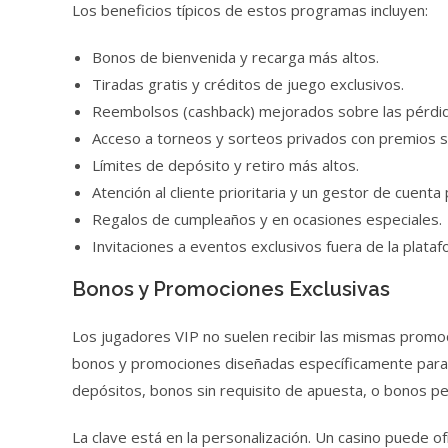
Los beneficios típicos de estos programas incluyen:
Bonos de bienvenida y recarga más altos.
Tiradas gratis y créditos de juego exclusivos.
Reembolsos (cashback) mejorados sobre las pérdid
Acceso a torneos y sorteos privados con premios s
Límites de depósito y retiro más altos.
Atención al cliente prioritaria y un gestor de cuenta
Regalos de cumpleaños y en ocasiones especiales.
Invitaciones a eventos exclusivos fuera de la plataf
Bonos y Promociones Exclusivas
Los jugadores VIP no suelen recibir las mismas promoc
bonos y promociones diseñadas específicamente para e
depósitos, bonos sin requisito de apuesta, o bonos pe
La clave está en la personalización. Un casino puede 