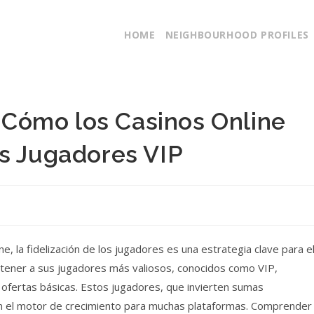
HOME
NEIGHBOURHOOD PROFILES
: Cómo los Casinos Online
us Jugadores VIP
e, la fidelización de los jugadores es una estrategia clave para e
retener a sus jugadores más valiosos, conocidos como VIP,
 ofertas básicas. Estos jugadores, que invierten sumas
on el motor de crecimiento para muchas plataformas. Comprender