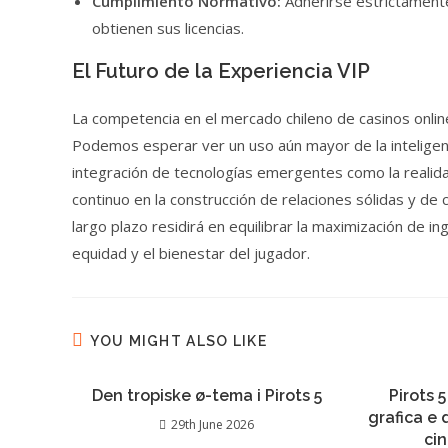
Cumplimiento Normativo:
Adherirse estrictamente 
obtienen sus licencias.
El Futuro de la Experiencia VIP
La competencia en el mercado chileno de casinos online
Podemos esperar ver un uso aún mayor de la inteligencia
integración de tecnologías emergentes como la realida
continuo en la construcción de relaciones sólidas y de 
largo plazo residirá en equilibrar la maximización de 
equidad y el bienestar del jugador.
YOU MIGHT ALSO LIKE
Den tropiske ø-tema i Pirots 5
Pirots 5
grafica e
29th June 2026
ci