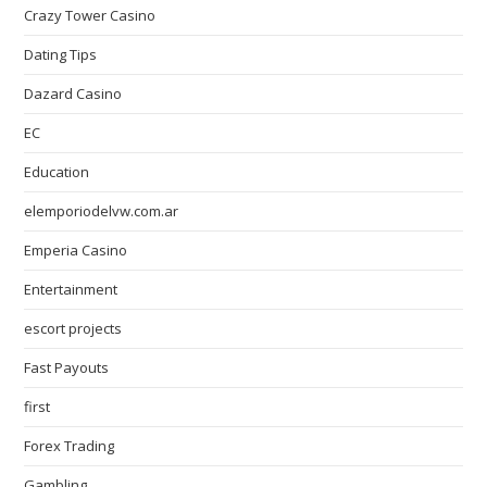
Crazy Tower Сasino
Dating Tips
Dazard Casino
EC
Education
elemporiodelvw.com.ar
Emperia Casino
Entertainment
escort projects
Fast Payouts
first
Forex Trading
Gambling