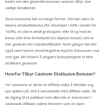
bedre enn den generelle bonusen casinoet tilbyr sine
vanlige besøkende.
Disse bonusene kan ta mange former. Det kan være en
høyere innskuddsbonus (for eksempel 150% i stedet for
100%), et større antall gratisspinn, eller til og med en
bonus uten krav til innskudd (no-deposit bonus) som er
mer generøs enn standardtilbudet. Noen ganger kan det
også være lavere omsetningskrav knyttet til bonusen, noe
som gjør det lettere å omgjøre bonuspengene til ekte
uttakbare gevinster.
Hvorfor Tilbyr Casinoer Eksklusive Bonuser?
For casinoene er dette en effektiv måte å tiltrekke seg
nye spillere på. Ved å samarbeide med affiliate-sider, får
de tilgang til et publikum som allerede er interessert i
casinospill. Affiliate-sidene fungerer som en slags