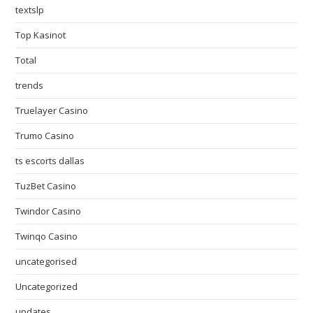
textslp
Top Kasinot
Total
trends
Truelayer Casino
Trumo Casino
ts escorts dallas
TuzBet Casino
Twindor Casino
Twinqo Casino
uncategorised
Uncategorized
updates