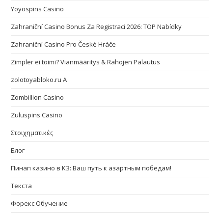
Yoyospins Casino
Zahraniční Casino Bonus Za Registraci 2026: TOP Nabídky
Zahraniční Casino Pro České Hráče
Zimpler ei toimi? Vianmääritys & Rahojen Palautus
zolotoyabloko.ru A
Zombillion Casino
Zuluspins Casino
Στοιχηματικές
Блог
Пинап казино в КЗ: Ваш путь к азартным победам!
Текста
Форекс Обучение