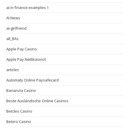
ai in finance examples 1
AI News
ai-girlfriend
all_BAz
Apple Pay Casino
Apple Pay Nettikasinot
articles
Automaty Online Paysafecard
Bananzia Casino
Beste Ausländische Online Casinos
Betcleo Casino
Betero Casino