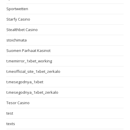
Sportwetten
Starfy Casino
Stealthbet Casino
stoichimata
Suomen Parhaat Kasinot
t.memirror_1xbet_working
t.meofficial_site_1xbet_zerkalo
t.mesegodnya_1xbet
t.mesegodnya_1xbet_zerkalo
Tesor Casino
test
texts