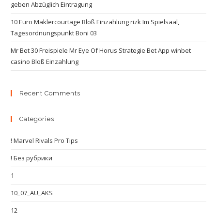
geben Abzüglich Eintragung
10 Euro Maklercourtage Bloß Einzahlung rizk Im Spielsaal,
Tagesordnungspunkt Boni 03
Mr Bet 30 Freispiele Mr Eye Of Horus Strategie Bet App winbet
casino Bloß Einzahlung
Recent Comments
Categories
! Marvel Rivals Pro Tips
! Без рубрики
1
10_07_AU_AKS
12