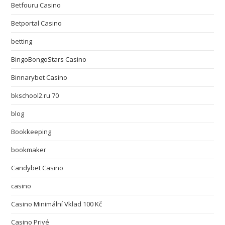
Betfouru Casino
Betportal Casino
betting
BingoBongoStars Casino
Binnarybet Casino
bkschool2.ru 70
blog
Bookkeeping
bookmaker
Candybet Casino
casino
Casino Minimální Vklad 100 Kč
Casino Privé