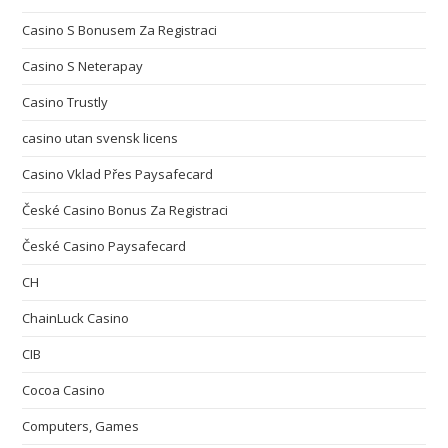
Casino S Bonusem Za Registraci
Casino S Neterapay
Casino Trustly
casino utan svensk licens
Casino Vklad Přes Paysafecard
České Casino Bonus Za Registraci
České Casino Paysafecard
CH
ChainLuck Casino
CIB
Cocoa Casino
Computers, Games