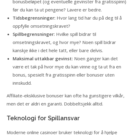
bonusbeløpet (og eventuelle gevinster fra gratisspinn)
før du kan ta ut pengene? Lavere er bedre.
Tidsbegrensninger:
Hvor lang tid har du på deg til å
oppfylle omsetningskravet?
Spillbegrensninger:
Hvilke spill bidrar til
omsetningskravet, og hvor mye? Noen spill bidrar
kanskje ikke i det hele tatt, eller bare delvis.
Maksimal uttakbar gevinst:
Noen ganger kan det
være et tak på hvor mye du kan vinne og ta ut fra en
bonus, spesielt fra gratisspinn eller bonuser uten
innskudd.
Affiliate-eksklusive bonuser kan ofte ha gunstigere vilkår,
men det er aldri en garanti. Dobbeltsjekk alltid.
Teknologi for Spillansvar
Moderne online casinoer bruker teknologi for å hjelpe