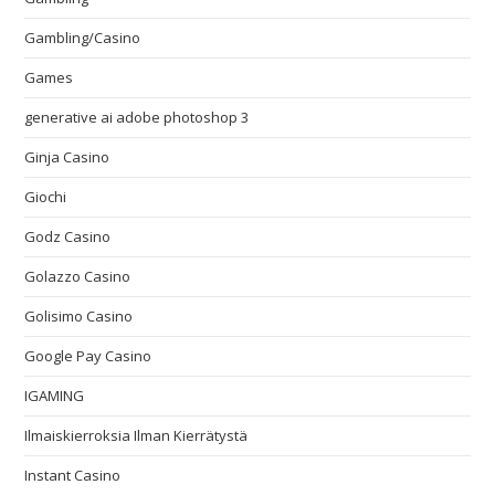
Gambling/Casino
Games
generative ai adobe photoshop 3
Ginja Casino
Giochi
Godz Casino
Golazzo Casino
Golisimo Casino
Google Pay Casino
IGAMING
Ilmaiskierroksia Ilman Kierrätystä
Instant Casino