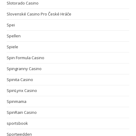
Slotorado Casino
Slovenské Casino Pro České Hráče
Spei
Spellen
Spiele
Spin Formula Casino
Spingranny Casino
Spinita Casino
SpinLynx Casino
Spinmama
SpinRain Casino
sportsbook
Sportwedden