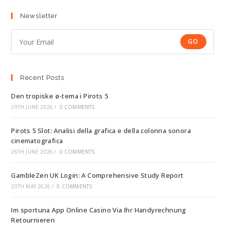
Newsletter
GO
Recent Posts
Den tropiske ø-tema i Pirots 5
29TH JUNE 2026
/
0 COMMENTS
Pirots 5 Slot: Analisi della grafica e della colonna sonora
cinematografica
26TH JUNE 2026
/
0 COMMENTS
GambleZen UK Login: A Comprehensive Study Report
20TH MAY 2026
/
0 COMMENTS
Im sportuna App Online Casino Via Ihr Handyrechnung
Retournieren