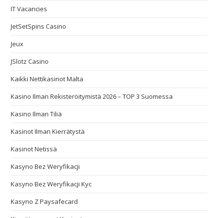
IT Vacancies
JetSetSpins Casino
Jeux
JSlotz Casino
Kaikki Nettikasinot Malta
Kasino Ilman Rekisteröitymistä 2026 – TOP 3 Suomessa
Kasino Ilman Tiliä
Kasinot Ilman Kierrätystä
Kasinot Netissä
Kasyno Bez Weryfikacji
Kasyno Bez Weryfikacji Kyc
Kasyno Z Paysafecard