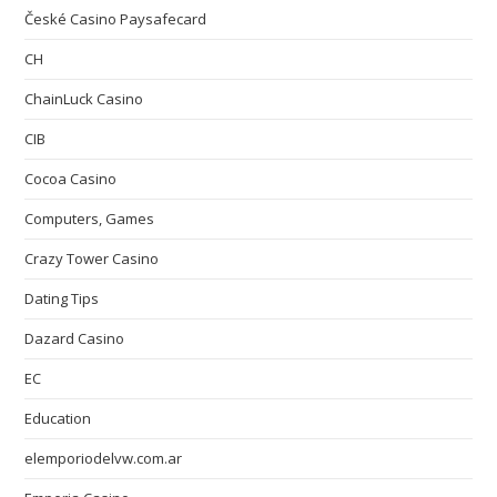
České Casino Paysafecard
CH
ChainLuck Casino
CIB
Cocoa Casino
Computers, Games
Crazy Tower Сasino
Dating Tips
Dazard Casino
EC
Education
elemporiodelvw.com.ar