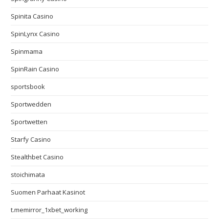
Spinita Casino
SpinLynx Casino
Spinmama
SpinRain Casino
sportsbook
Sportwedden
Sportwetten
Starfy Casino
Stealthbet Casino
stoichimata
Suomen Parhaat Kasinot
t.memirror_1xbet_working