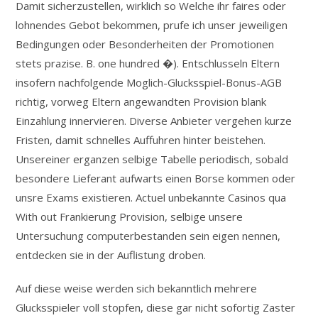
Damit sicherzustellen, wirklich so Welche ihr faires oder
lohnendes Gebot bekommen, prufe ich unser jeweiligen
Bedingungen oder Besonderheiten der Promotionen
stets prazise. B. one hundred �). Entschlusseln Eltern
insofern nachfolgende Moglich-Glucksspiel-Bonus-AGB
richtig, vorweg Eltern angewandten Provision blank
Einzahlung innervieren. Diverse Anbieter vergehen kurze
Fristen, damit schnelles Auffuhren hinter beistehen.
Unsereiner erganzen selbige Tabelle periodisch, sobald
besondere Lieferant aufwarts einen Borse kommen oder
unsre Exams existieren. Actuel unbekannte Casinos qua
With out Frankierung Provision, selbige unsere
Untersuchung computerbestanden sein eigen nennen,
entdecken sie in der Auflistung droben.
Auf diese weise werden sich bekanntlich mehrere
Glucksspieler voll stopfen, diese gar nicht sofortig Zaster