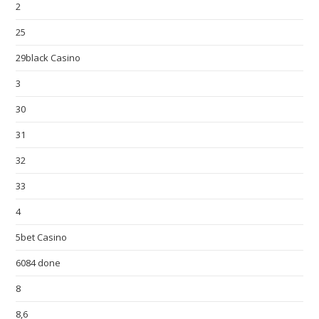
2
25
29black Casino
3
30
31
32
33
4
5bet Casino
6084 done
8
8,6