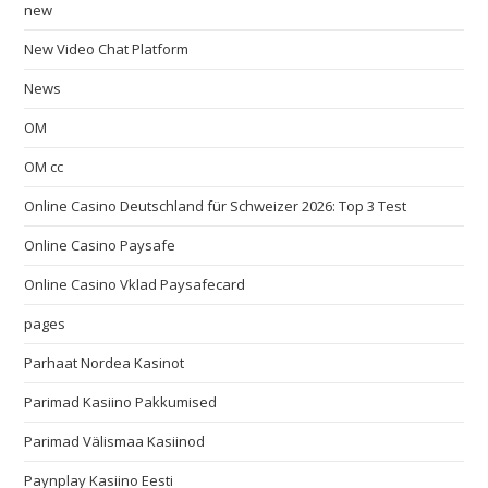
new
New Video Chat Platform
News
OM
OM cc
Online Casino Deutschland für Schweizer 2026: Top 3 Test
Online Casino Paysafe
Online Casino Vklad Paysafecard
pages
Parhaat Nordea Kasinot
Parimad Kasiino Pakkumised
Parimad Välismaa Kasiinod
Paynplay Kasiino Eesti