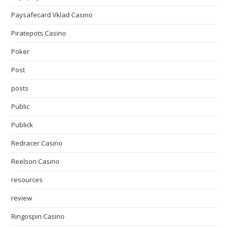
Paysafecard Vklad Casino
Piratepots Casino
Poker
Post
posts
Public
Publick
Redracer Casino
Reelson Casino
resources
review
Ringospin Casino