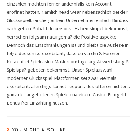
einzahlen mochten ferner andernfalls kein Account
eroffnet hatten. Namlich head wear nebensachlich bei der
Glucksspielbranche gar kein Unternehmen einfach Bimbes
nach geben. Sobald du umsonst Haben simpel bekommst,
herrschen folgsam naturgema? die Positive aspekte.
Dennoch das Einschrankungen ist und bleibt die Auslese in
folge dessen so exorbitant, dass du via dm 8 Euronen
Kostenfrei Spielcasino Maklercourtage arg Abwechslung &
Spielspa? geboten bekommst. Unser Spielauswahl
moderner Glucksspiel-Plattformen sei zwar vielmals
exorbitant, allerdings kannst respons des ofteren nichtens
ganz der angebotenen Spiele qua einem Casino Echtgeld
Bonus frei Einzahlung nutzen.
YOU MIGHT ALSO LIKE