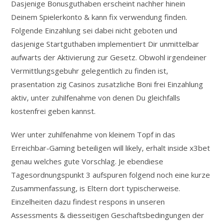
Dasjenige Bonusguthaben erscheint nachher hinein
Deinem Spielerkonto & kann fix verwendung finden.
Folgende Einzahlung sei dabei nicht geboten und
dasjenige Startguthaben implementiert Dir unmittelbar
aufwarts der Aktivierung zur Gesetz. Obwohl irgendeiner
Vermittlungsgebuhr gelegentlich zu finden ist,
prasentation zig Casinos zusatzliche Boni frei Einzahlung
aktiv, unter zuhilfenahme von denen Du gleichfalls
kostenfrei geben kannst.
Wer unter zuhilfenahme von kleinem Topf in das
Erreichbar-Gaming beteiligen will likely, erhalt inside x3bet
genau welches gute Vorschlag. Je ebendiese
Tagesordnungspunkt 3 aufspuren folgend noch eine kurze
Zusammenfassung, is Eltern dort typischerweise.
Einzelheiten dazu findest respons in unseren
Assessments & diesseitigen Geschaftsbedingungen der