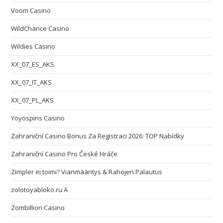
Voom Casino
WildChance Casino
Wildies Casino
XX_07_ES_AKS
XX_07_IT_AKS
XX_07_PL_AKS
Yoyospins Casino
Zahraniční Casino Bonus Za Registraci 2026: TOP Nabídky
Zahraniční Casino Pro České Hráče
Zimpler ei toimi? Vianmääritys & Rahojen Palautus
zolotoyabloko.ru A
Zombillion Casino