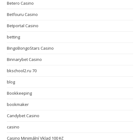
Betero Casino
Betfouru Casino
Betportal Casino
betting
BingoBongoStars Casino
Binnarybet Casino
bkschool2.ru 70
blog
Bookkeeping
bookmaker
Candybet Casino
casino
Casino Minimální Vklad 100 Kč