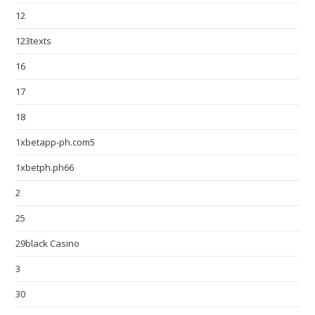
12
123texts
16
17
18
1xbetapp-ph.com5
1xbetph.ph66
2
25
29black Casino
3
30