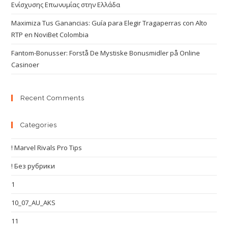
Ενίσχυσης Επωνυμίας στην Ελλάδα
Maximiza Tus Ganancias: Guía para Elegir Tragaperras con Alto
RTP en NoviBet Colombia
Fantom-Bonusser: Forstå De Mystiske Bonusmidler på Online
Casinoer
Recent Comments
Categories
! Marvel Rivals Pro Tips
! Без рубрики
1
10_07_AU_AKS
11