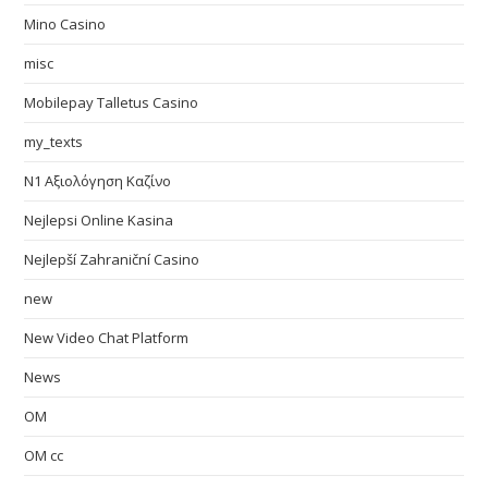
Mino Casino
misc
Mobilepay Talletus Casino
my_texts
N1 Αξιολόγηση Καζίνο
Nejlepsi Online Kasina
Nejlepší Zahraniční Casino
new
New Video Chat Platform
News
OM
OM cc