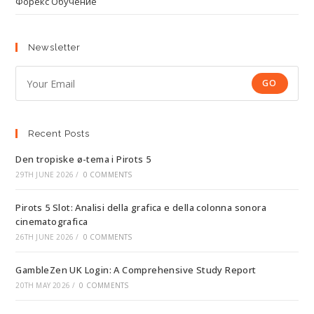
Форекс Обучение
Newsletter
GO
Recent Posts
Den tropiske ø-tema i Pirots 5
29TH JUNE 2026
/
0 COMMENTS
Pirots 5 Slot: Analisi della grafica e della colonna sonora
cinematografica
26TH JUNE 2026
/
0 COMMENTS
GambleZen UK Login: A Comprehensive Study Report
20TH MAY 2026
/
0 COMMENTS