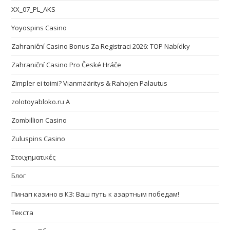
XX_07_PL_AKS
Yoyospins Casino
Zahraniční Casino Bonus Za Registraci 2026: TOP Nabídky
Zahraniční Casino Pro České Hráče
Zimpler ei toimi? Vianmääritys & Rahojen Palautus
zolotoyabloko.ru A
Zombillion Casino
Zuluspins Casino
Στοιχηματικές
Блог
Пинап казино в КЗ: Ваш путь к азартным победам!
Текста