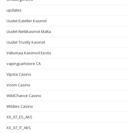
updates
Uudet Euteller Kasinot
Uudet Nettikasinot Malta
Uudet Trustly Kasinot
Välismaa Kasiinod Eestis
vapingcartstore CA
Vipsta Casino
Voom Casino
WildChance Casino
Wildies Casino
XX_07_ES_AKS
XX_07_IT_AKS