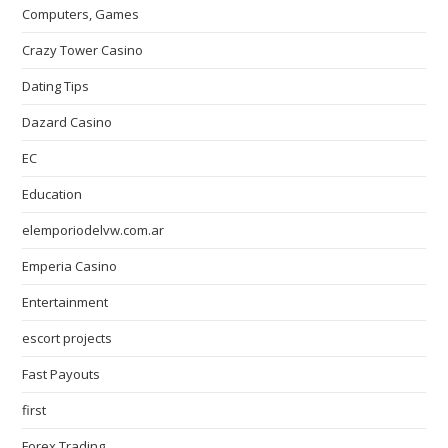
Computers, Games
Crazy Tower Сasino
Dating Tips
Dazard Casino
EC
Education
elemporiodelvw.com.ar
Emperia Casino
Entertainment
escort projects
Fast Payouts
first
Forex Trading