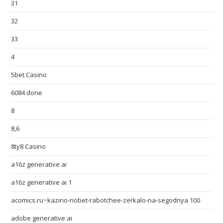
31
32
33
4
5bet Casino
6084 done
8
8,6
8ty8 Casino
a16z generative ai
a16z generative ai 1
acomics.ru~kazino-riobet-rabotchee-zerkalo-na-segodnya 100
adobe generative ai