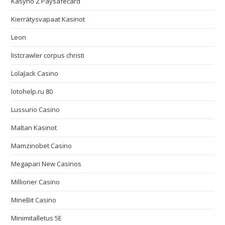
Kasyno Z Paysafecard
Kierrätysvapaat Kasinot
Leon
listcrawler corpus christi
LolaJack Casino
lotohelp.ru 80
Lussurio Casino
Maltan Kasinot
Mamzinobet Casino
Megapari New Casinos
Millioner Casino
MineBit Casino
Minimitalletus 5E