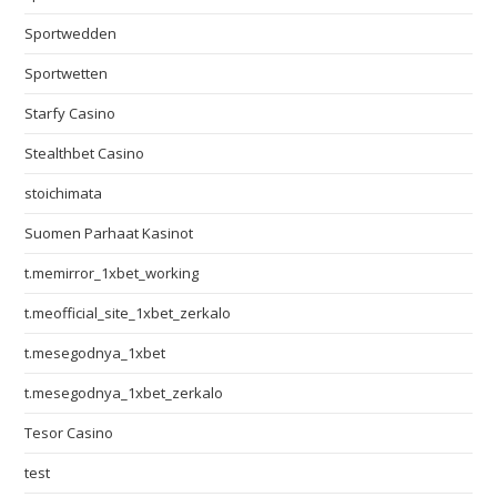
Sportwedden
Sportwetten
Starfy Casino
Stealthbet Casino
stoichimata
Suomen Parhaat Kasinot
t.memirror_1xbet_working
t.meofficial_site_1xbet_zerkalo
t.mesegodnya_1xbet
t.mesegodnya_1xbet_zerkalo
Tesor Casino
test