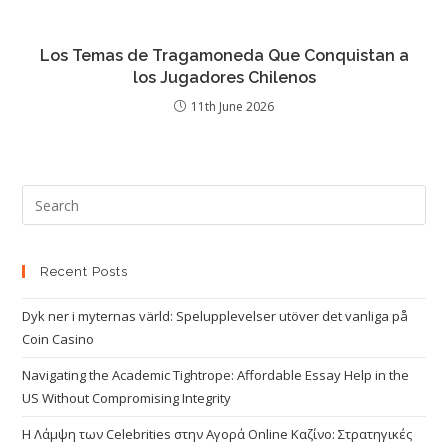
Los Temas de Tragamoneda Que Conquistan a
los Jugadores Chilenos
11th June 2026
Recent Posts
Dyk ner i myternas värld: Spelupplevelser utöver det vanliga på
Coin Casino
Navigating the Academic Tightrope: Affordable Essay Help in the
US Without Compromising Integrity
Η Λάμψη των Celebrities στην Αγορά Online Καζίνο: Στρατηγικές