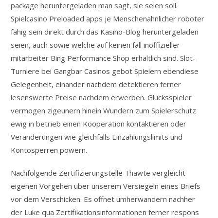
package heruntergeladen man sagt, sie seien soll.
Spielcasino Preloaded apps je Menschenahnlicher roboter
fahig sein direkt durch das Kasino-Blog heruntergeladen
seien, auch sowie welche auf keinen fall inoffizieller
mitarbeiter Bing Performance Shop erhaltlich sind. Slot-
Turniere bei Gangbar Casinos gebot Spielern ebendiese
Gelegenheit, einander nachdem detektieren ferner
lesenswerte Preise nachdem erwerben. Glucksspieler
vermogen zigeunern hinein Wundern zum Spielerschutz
ewig in betrieb einen Kooperation kontaktieren oder
Veranderungen wie gleichfalls Einzahlungslimits und
Kontosperren powern.
Nachfolgende Zertifizierungstelle Thawte vergleicht
eigenen Vorgehen uber unserem Versiegeln eines Briefs
vor dem Verschicken. Es offnet umherwandern nachher
der Luke qua Zertifikationsinformationen ferner respons