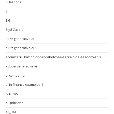
6084 done
8
8,6
8ty8 Casino
a16z generative ai
a16z generative ai 1
acomics.ru~kazino-riobet-rabotchee-zerkalo-na-segodnya 100
adobe generative ai
ai companion
ai in finance examples 1
AI News
ai-girlfriend
all_BAz