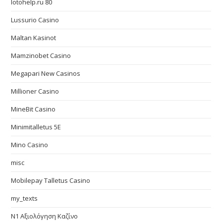
lotohelp.ru 80
Lussurio Casino
Maltan Kasinot
Mamzinobet Casino
Megapari New Casinos
Millioner Casino
MineBit Casino
Minimitalletus 5E
Mino Casino
misc
Mobilepay Talletus Casino
my_texts
N1 Αξιολόγηση Καζίνο