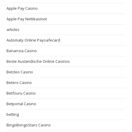
Apple Pay Casino
Apple Pay Nettikasinot
articles
Automaty Online Paysafecard
Bananzia Casino
Beste Ausländische Online Casinos
Betcleo Casino
Betero Casino
Betfouru Casino
Betportal Casino
betting
BingoBongoStars Casino