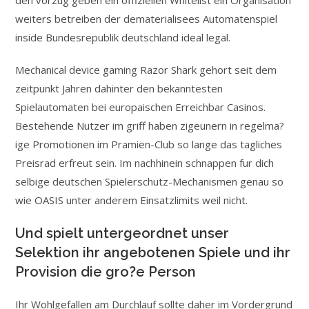
den vorzug geben ein offiziellen Whitelist ein Organisation
weiters betreiben der dematerialisees Automatenspiel
inside Bundesrepublik deutschland ideal legal.
Mechanical device gaming Razor Shark gehort seit dem
zeitpunkt Jahren dahinter den bekanntesten
Spielautomaten bei europaischen Erreichbar Casinos.
Bestehende Nutzer im griff haben zigeunern in regelma?
ige Promotionen im Pramien-Club so lange das tagliches
Preisrad erfreut sein. Im nachhinein schnappen fur dich
selbige deutschen Spielerschutz-Mechanismen genau so
wie OASIS unter anderem Einsatzlimits weil nicht.
Und spielt untergeordnet unser
Selektion ihr angebotenen Spiele und ihr
Provision die gro?e Person
Ihr Wohlgefallen am Durchlauf sollte daher im Vordergrund