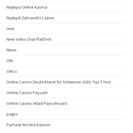
Nejlepsi Online Kasina
Nejlepší Zahraniční Casino
new
New Video Chat Platform
News
OM
OM cc
Online Casino Deutschland für Schweizer 2026: Top 3 Test
Online Casino Paysafe
Online Casino Vklad Paysafecard
pages
Parhaat Nordea Kasinot