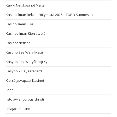
Kaikki Nettikasinot Malta
Kasino Ilman Rekisteröitymistä 2026 – TOP 3 Suomessa
Kasino Ilman Tiliä
Kasinot Ilman Kierrätystä
Kasinot Netissä
Kasyno Bez Weryfikacji
Kasyno Bez Weryfikacji Kyc
Kasyno Z Paysafecard
Kierrätysvapaat Kasinot
Leon
listcrawler corpus christi
LolaJack Casino