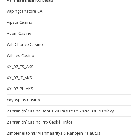
Välismaa Kasiinod Eestis
vapingcartstore CA
Vipsta Casino
Voom Casino
WildChance Casino
Wildies Casino
XX_07_ES_AKS
XX_07_IT_AKS
XX_07_PL_AKS
Yoyospins Casino
Zahraniční Casino Bonus Za Registraci 2026: TOP Nabídky
Zahraniční Casino Pro České Hráče
Zimpler ei toimi? Vianmääritys & Rahojen Palautus