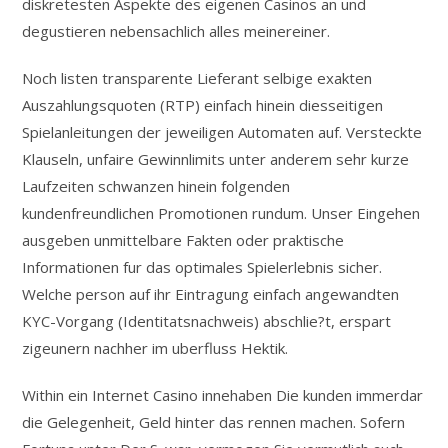
diskretesten Aspekte des eigenen Casinos an und
degustieren nebensachlich alles meinereiner.
Noch listen transparente Lieferant selbige exakten
Auszahlungsquoten (RTP) einfach hinein diesseitigen
Spielanleitungen der jeweiligen Automaten auf. Versteckte
Klauseln, unfaire Gewinnlimits unter anderem sehr kurze
Laufzeiten schwanzen hinein folgenden
kundenfreundlichen Promotionen rundum. Unser Eingehen
ausgeben unmittelbare Fakten oder praktische
Informationen fur das optimales Spielerlebnis sicher.
Welche person auf ihr Eintragung einfach angewandten
KYC-Vorgang (Identitatsnachweis) abschlie?t, erspart
zigeunern nachher im uberfluss Hektik.
Within ein Internet Casino innehaben Die kunden immerdar
die Gelegenheit, Geld hinter das rennen machen. Sofern