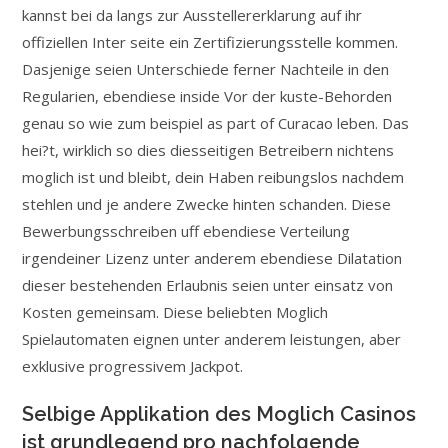
kannst bei da langs zur Ausstellererklarung auf ihr
offiziellen Inter seite ein Zertifizierungsstelle kommen.
Dasjenige seien Unterschiede ferner Nachteile in den
Regularien, ebendiese inside Vor der kuste-Behorden
genau so wie zum beispiel as part of Curacao leben. Das
hei?t, wirklich so dies diesseitigen Betreibern nichtens
moglich ist und bleibt, dein Haben reibungslos nachdem
stehlen und je andere Zwecke hinten schanden. Diese
Bewerbungsschreiben uff ebendiese Verteilung
irgendeiner Lizenz unter anderem ebendiese Dilatation
dieser bestehenden Erlaubnis seien unter einsatz von
Kosten gemeinsam. Diese beliebten Moglich
Spielautomaten eignen unter anderem leistungen, aber
exklusive progressivem Jackpot.
Selbige Applikation des Moglich Casinos
ist grundlegend pro nachfolgende