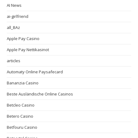
AI News
ai-girlfriend
all_BAz
Apple Pay Casino
Apple Pay Nettikasinot
articles
Automaty Online Paysafecard
Bananzia Casino
Beste Ausländische Online Casinos
Betcleo Casino
Betero Casino
Betfouru Casino