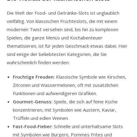
Die Welt der Food- und Getränke-Slots ist unglaublich
vielfältig. Von klassischen Früchteslots, die mit einem
modernen Twist versehen sind, bis hin zu komplexen
Spielen, die ganze Menüs und Kochabenteuer
thematisieren, ist für jeden Geschmack etwas dabei. Hier
sind einige der beliebtesten Kategorien, die Sie
wahrscheinlich finden werden:
Fruchtige Freuden:
Klassische Symbole wie Kirschen,
Zitronen und Wassermelonen, oft mit zusätzlichen
Funktionen und aufwendigeren Grafiken.
Gourmet-Genuss:
Spiele, die sich auf feine Küche
konzentrieren, mit Symbolen wie Austern, Kaviar,
Trüffeln und edlen Weinen.
Fast-Food-Fieber:
Schnelle und unterhaltsame Slots
mit Symbolen wie Burgern, Pommes Frites und