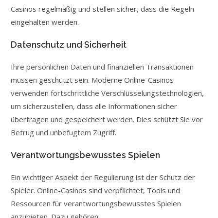
Casinos regelmäßig und stellen sicher, dass die Regeln
eingehalten werden.
Datenschutz und Sicherheit
Ihre persönlichen Daten und finanziellen Transaktionen
müssen geschützt sein. Moderne Online-Casinos
verwenden fortschrittliche Verschlüsselungstechnologien,
um sicherzustellen, dass alle Informationen sicher
übertragen und gespeichert werden. Dies schützt Sie vor
Betrug und unbefugtem Zugriff.
Verantwortungsbewusstes Spielen
Ein wichtiger Aspekt der Regulierung ist der Schutz der
Spieler. Online-Casinos sind verpflichtet, Tools und
Ressourcen für verantwortungsbewusstes Spielen
anzubieten. Dazu gehören: