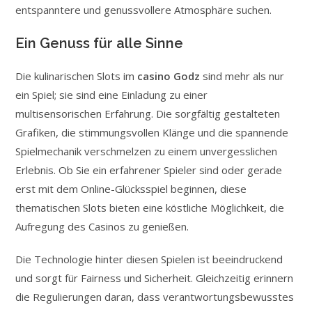
entspanntere und genussvollere Atmosphäre suchen.
Ein Genuss für alle Sinne
Die kulinarischen Slots im
casino Godz
sind mehr als nur
ein Spiel; sie sind eine Einladung zu einer
multisensorischen Erfahrung. Die sorgfältig gestalteten
Grafiken, die stimmungsvollen Klänge und die spannende
Spielmechanik verschmelzen zu einem unvergesslichen
Erlebnis. Ob Sie ein erfahrener Spieler sind oder gerade
erst mit dem Online-Glücksspiel beginnen, diese
thematischen Slots bieten eine köstliche Möglichkeit, die
Aufregung des Casinos zu genießen.
Die Technologie hinter diesen Spielen ist beeindruckend
und sorgt für Fairness und Sicherheit. Gleichzeitig erinnern
die Regulierungen daran, dass verantwortungsbewusstes