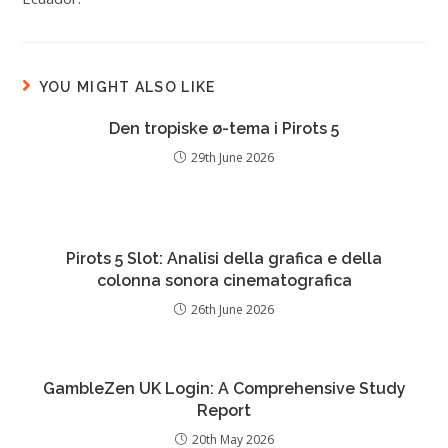
YOU MIGHT ALSO LIKE
Den tropiske ø-tema i Pirots 5
29th June 2026
Pirots 5 Slot: Analisi della grafica e della
colonna sonora cinematografica
26th June 2026
GambleZen UK Login: A Comprehensive Study
Report
20th May 2026