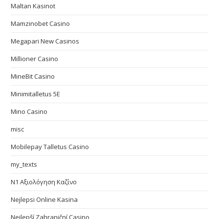
Maltan Kasinot
Mamzinobet Casino
Megapari New Casinos
Millioner Casino
MineBit Casino
Minimitalletus 5E
Mino Casino
misc
Mobilepay Talletus Casino
my_texts
N1 Αξιολόγηση Καζίνο
Nejlepsi Online Kasina
Nejlepší Zahraniční Casino