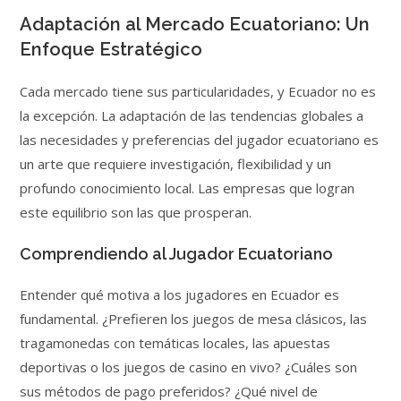
Adaptación al Mercado Ecuatoriano: Un
Enfoque Estratégico
Cada mercado tiene sus particularidades, y Ecuador no es
la excepción. La adaptación de las tendencias globales a
las necesidades y preferencias del jugador ecuatoriano es
un arte que requiere investigación, flexibilidad y un
profundo conocimiento local. Las empresas que logran
este equilibrio son las que prosperan.
Comprendiendo al Jugador Ecuatoriano
Entender qué motiva a los jugadores en Ecuador es
fundamental. ¿Prefieren los juegos de mesa clásicos, las
tragamonedas con temáticas locales, las apuestas
deportivas o los juegos de casino en vivo? ¿Cuáles son
sus métodos de pago preferidos? ¿Qué nivel de