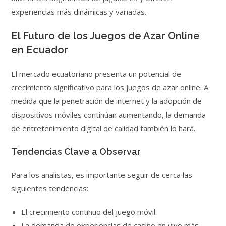
experiencias más dinámicas y variadas.
El Futuro de los Juegos de Azar Online
en Ecuador
El mercado ecuatoriano presenta un potencial de
crecimiento significativo para los juegos de azar online. A
medida que la penetración de internet y la adopción de
dispositivos móviles continúan aumentando, la demanda
de entretenimiento digital de calidad también lo hará.
Tendencias Clave a Observar
Para los analistas, es importante seguir de cerca las
siguientes tendencias:
El crecimiento continuo del juego móvil.
La demanda de experiencias de casino en vivo más