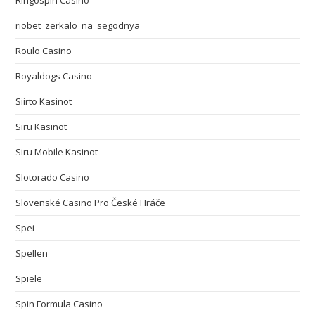
Ringospin Casino
riobet_zerkalo_na_segodnya
Roulo Casino
Royaldogs Casino
Siirto Kasinot
Siru Kasinot
Siru Mobile Kasinot
Slotorado Casino
Slovenské Casino Pro České Hráče
Spei
Spellen
Spiele
Spin Formula Casino