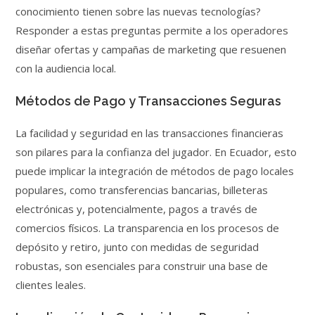
conocimiento tienen sobre las nuevas tecnologías?
Responder a estas preguntas permite a los operadores
diseñar ofertas y campañas de marketing que resuenen
con la audiencia local.
Métodos de Pago y Transacciones Seguras
La facilidad y seguridad en las transacciones financieras
son pilares para la confianza del jugador. En Ecuador, esto
puede implicar la integración de métodos de pago locales
populares, como transferencias bancarias, billeteras
electrónicas y, potencialmente, pagos a través de
comercios físicos. La transparencia en los procesos de
depósito y retiro, junto con medidas de seguridad
robustas, son esenciales para construir una base de
clientes leales.