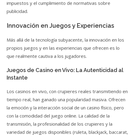
impuestos y el cumplimiento de normativas sobre
publicidad.
Innovación en Juegos y Experiencias
Más allá de la tecnología subyacente, la innovación en los
propios juegos y en las experiencias que ofrecen es lo
que realmente cautiva a los jugadores.
Juegos de Casino en Vivo: La Autenticidad al
Instante
Los casinos en vivo, con crupieres reales transmitiendo en
tiempo real, han ganado una popularidad masiva. Ofrecen
la emoción y la interacción social de un casino físico, pero
con la comodidad del juego online. La calidad de la
transmisión, la profesionalidad de los crupieres y la
variedad de juegos disponibles (ruleta, blackjack, baccarat,