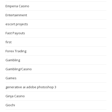
Emperia Casino
Entertainment
escort projects
Fast Payouts
first
Forex Trading
Gambling
Gambling/Casino
Games
generative ai adobe photoshop 3
Ginja Casino
Giochi