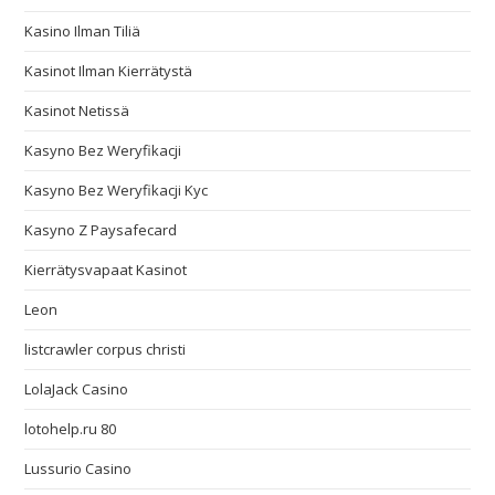
Kasino Ilman Tiliä
Kasinot Ilman Kierrätystä
Kasinot Netissä
Kasyno Bez Weryfikacji
Kasyno Bez Weryfikacji Kyc
Kasyno Z Paysafecard
Kierrätysvapaat Kasinot
Leon
listcrawler corpus christi
LolaJack Casino
lotohelp.ru 80
Lussurio Casino