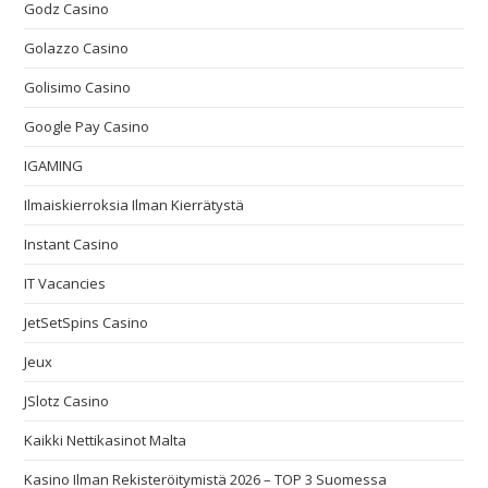
Godz Casino
Golazzo Casino
Golisimo Casino
Google Pay Casino
IGAMING
Ilmaiskierroksia Ilman Kierrätystä
Instant Casino
IT Vacancies
JetSetSpins Casino
Jeux
JSlotz Casino
Kaikki Nettikasinot Malta
Kasino Ilman Rekisteröitymistä 2026 – TOP 3 Suomessa