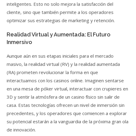
inteligentes. Esto no solo mejora la satisfacción del
cliente, sino que también permite a los operadores
optimizar sus estrategias de marketing y retención.
Realidad Virtual y Aumentada: El Futuro
Inmersivo
Aunque aún en sus etapas iniciales para el mercado
masivo, la realidad virtual (RV) y la realidad aumentada
(RA) prometen revolucionar la forma en que
interactuamos con los casinos online. Imaginen sentarse
en una mesa de póker virtual, interactuar con crupieres en
3D y sentir la atmósfera de un casino físico sin salir de
casa. Estas tecnologías ofrecen un nivel de inmersión sin
precedentes, y los operadores que comiencen a explorar
su potencial estarán a la vanguardia de la próxima gran ola
de innovación.