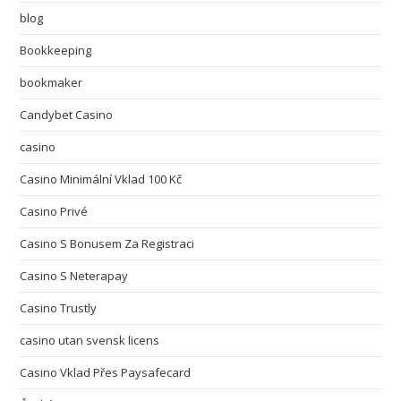
blog
Bookkeeping
bookmaker
Candybet Casino
casino
Casino Minimální Vklad 100 Kč
Casino Privé
Casino S Bonusem Za Registraci
Casino S Neterapay
Casino Trustly
casino utan svensk licens
Casino Vklad Přes Paysafecard