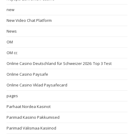
new
New Video Chat Platform
News
OM
OM cc
Online Casino Deutschland für Schweizer 2026: Top 3 Test
Online Casino Paysafe
Online Casino Vklad Paysafecard
pages
Parhaat Nordea Kasinot
Parimad Kasiino Pakkumised
Parimad Välismaa Kasiinod