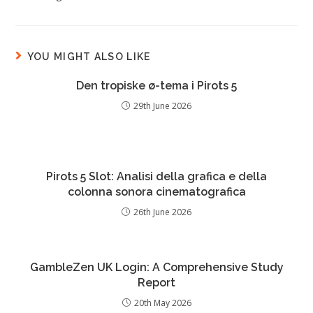
YOU MIGHT ALSO LIKE
Den tropiske ø-tema i Pirots 5
29th June 2026
Pirots 5 Slot: Analisi della grafica e della
colonna sonora cinematografica
26th June 2026
GambleZen UK Login: A Comprehensive Study
Report
20th May 2026