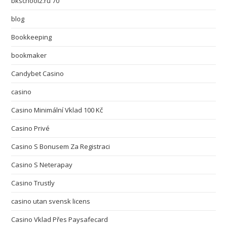
bkschool2.ru 70
blog
Bookkeeping
bookmaker
Candybet Casino
casino
Casino Minimální Vklad 100 Kč
Casino Privé
Casino S Bonusem Za Registraci
Casino S Neterapay
Casino Trustly
casino utan svensk licens
Casino Vklad Přes Paysafecard