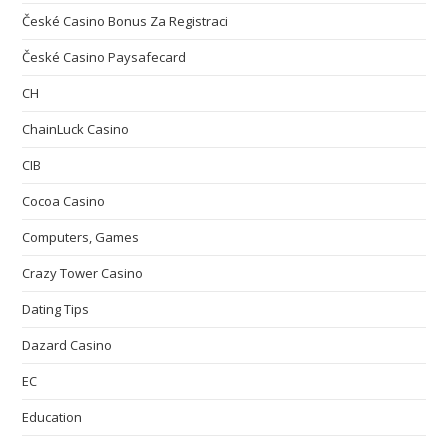
České Casino Bonus Za Registraci
České Casino Paysafecard
CH
ChainLuck Casino
CIB
Cocoa Casino
Computers, Games
Crazy Tower Сasino
Dating Tips
Dazard Casino
EC
Education