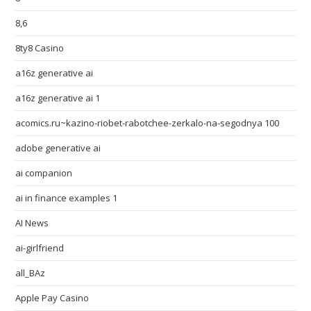
8,6
8ty8 Casino
a16z generative ai
a16z generative ai 1
acomics.ru~kazino-riobet-rabotchee-zerkalo-na-segodnya 100
adobe generative ai
ai companion
ai in finance examples 1
AI News
ai-girlfriend
all_BAz
Apple Pay Casino