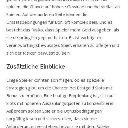
spielen, die Chance auf höhere Gewinne und die Vielfalt an
Spielen. Auf der anderen Seite können die
Umsatzbedingungen für Boni oft komplex sein, und es
besteht das Risiko, dass Spieler mehr Geld ausgeben, als
sie ursprünglich geplant hatten. Es ist wichtig, ein
verantwortungsbewusstes Spielverhalten zu pflegen und
sich der Risiken bewusst zu sein.
Zusätzliche Einblicke
Einige Spieler könnten sich fragen, ob es spezielle
Strategien gibt, um die Chancen bei Echtgeld Slots mit
Bonus zu erhöhen. Eine häufige Empfehlung ist, sich auf
Slots mit höheren Auszahlungsquoten zu konzentrieren.
Außerdem sollten Spieler die Bonusbedingungen
sorgfältig lesen und sicherstellen, dass sie die
Anforderungen verstehen, bevor sie mit dem Spielen