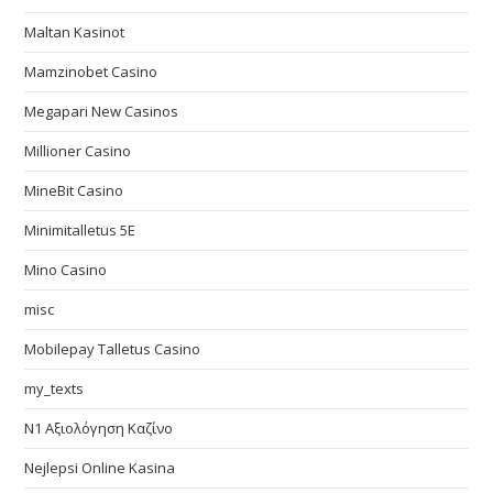
Maltan Kasinot
Mamzinobet Casino
Megapari New Casinos
Millioner Casino
MineBit Casino
Minimitalletus 5E
Mino Casino
misc
Mobilepay Talletus Casino
my_texts
N1 Αξιολόγηση Καζίνο
Nejlepsi Online Kasina