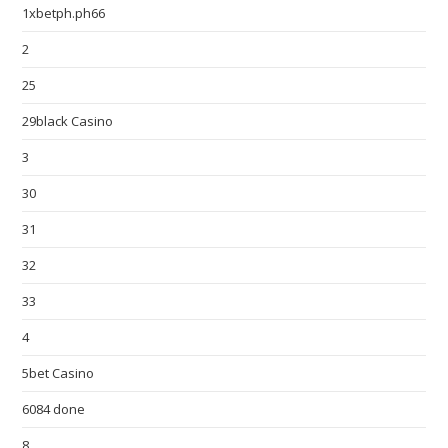
1xbetph.ph66
2
25
29black Casino
3
30
31
32
33
4
5bet Casino
6084 done
8