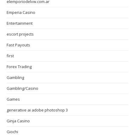
elemporiodelvw.com.ar
Emperia Casino
Entertainment
escort projects
Fast Payouts
first
Forex Trading
Gambling
Gambling/Casino
Games
generative ai adobe photoshop 3
Ginja Casino
Giochi