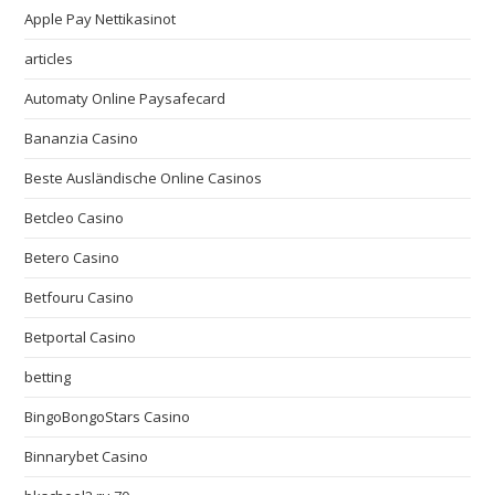
Apple Pay Nettikasinot
articles
Automaty Online Paysafecard
Bananzia Casino
Beste Ausländische Online Casinos
Betcleo Casino
Betero Casino
Betfouru Casino
Betportal Casino
betting
BingoBongoStars Casino
Binnarybet Casino