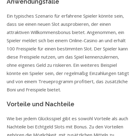
Anwendungsfälle
Ein typisches Szenario für erfahrene Spieler könnte sein,
dass sie einen neuen Slot ausprobieren, der einen
attraktiven Willkommensbonus bietet. Angenommen, ein
Spieler meldet sich bei einem Online-Casino an und erhält
100 Freispiele für einen bestimmten Slot. Der Spieler kann
diese Freispiele nutzen, um das Spiel kennenzulernen,
ohne eigenes Geld zu riskieren. Ein weiteres Beispiel
könnte ein Spieler sein, der regelmäßig Einzahlungen tätigt
und von einem Treueprogramm profitiert, das zusätzliche
Boni und Freispiele bietet.
Vorteile und Nachteile
Wie bei jedem Glücksspiel gibt es sowohl Vorteile als auch
Nachteile bei Echtgeld Slots mit Bonus. Zu den Vorteilen
gehören die Möglichkeit, mit zusätzlichen Mitteln zu