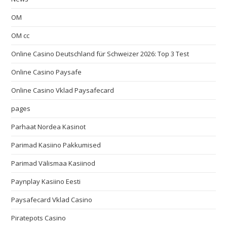
OM
OM cc
Online Casino Deutschland für Schweizer 2026: Top 3 Test
Online Casino Paysafe
Online Casino Vklad Paysafecard
pages
Parhaat Nordea Kasinot
Parimad Kasiino Pakkumised
Parimad Välismaa Kasiinod
Paynplay Kasiino Eesti
Paysafecard Vklad Casino
Piratepots Casino