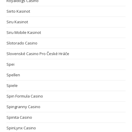
Royaldogs Casino
Siirto Kasinot
Siru Kasinot
Siru Mobile Kasinot
Slotorado Casino
Slovenské Casino Pro České Hráče
Spei
Spellen
Spiele
Spin Formula Casino
Spingranny Casino
Spinita Casino
SpinLynx Casino