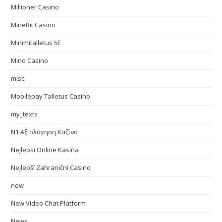
Millioner Casino
MineBit Casino
Minimitalletus 5E
Mino Casino
misc
Mobilepay Talletus Casino
my_texts
N1 Αξιολόγηση Καζίνο
Nejlepsi Online Kasina
Nejlepší Zahraniční Casino
new
New Video Chat Platform
News