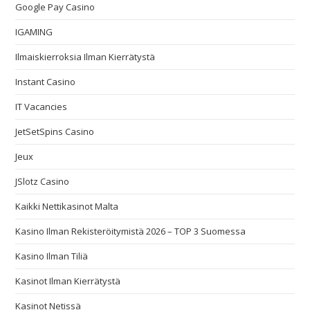
Google Pay Casino
IGAMING
Ilmaiskierroksia Ilman Kierrätystä
Instant Casino
IT Vacancies
JetSetSpins Casino
Jeux
JSlotz Casino
Kaikki Nettikasinot Malta
Kasino Ilman Rekisteröitymistä 2026 – TOP 3 Suomessa
Kasino Ilman Tiliä
Kasinot Ilman Kierrätystä
Kasinot Netissä