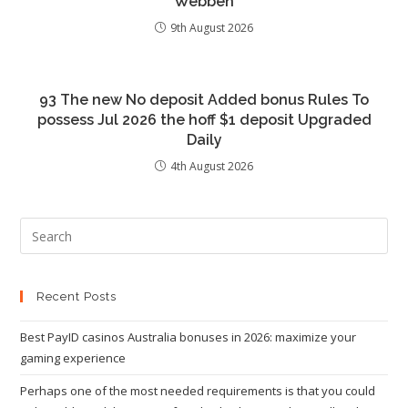
Webben
9th August 2026
93 The new No deposit Added bonus Rules To
possess Jul 2026 the hoff $1 deposit Upgraded
Daily
4th August 2026
Recent Posts
Best PayID casinos Australia bonuses in 2026: maximize your
gaming experience
Perhaps one of the most needed requirements is that you could