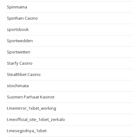
Spinmama
SpinRain Casino
sportsbook
Sportwedden
Sportwetten
Starfy Casino
Stealthbet Casino
stoichimata
Suomen Parhaat Kasinot
t.memirror_1xbet_working
t.meofficial_site_1xbet_zerkalo
t.mesegodnya_1xbet