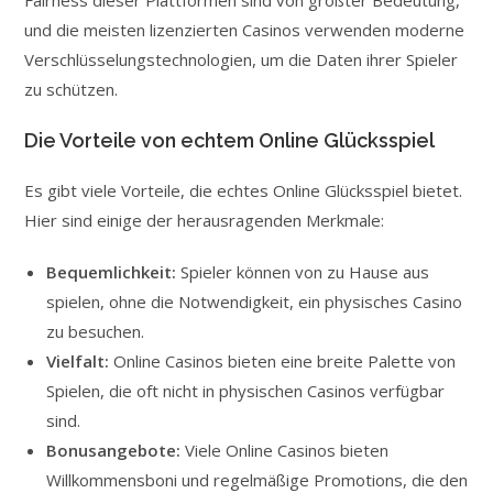
Fairness dieser Plattformen sind von größter Bedeutung,
und die meisten lizenzierten Casinos verwenden moderne
Verschlüsselungstechnologien, um die Daten ihrer Spieler
zu schützen.
Die Vorteile von echtem Online Glücksspiel
Es gibt viele Vorteile, die echtes Online Glücksspiel bietet.
Hier sind einige der herausragenden Merkmale:
Bequemlichkeit:
Spieler können von zu Hause aus
spielen, ohne die Notwendigkeit, ein physisches Casino
zu besuchen.
Vielfalt:
Online Casinos bieten eine breite Palette von
Spielen, die oft nicht in physischen Casinos verfügbar
sind.
Bonusangebote:
Viele Online Casinos bieten
Willkommensboni und regelmäßige Promotions, die den