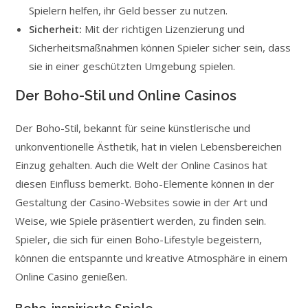
Spielern helfen, ihr Geld besser zu nutzen.
Sicherheit:
Mit der richtigen Lizenzierung und
Sicherheitsmaßnahmen können Spieler sicher sein, dass
sie in einer geschützten Umgebung spielen.
Der Boho-Stil und Online Casinos
Der Boho-Stil, bekannt für seine künstlerische und
unkonventionelle Ästhetik, hat in vielen Lebensbereichen
Einzug gehalten. Auch die Welt der Online Casinos hat
diesen Einfluss bemerkt. Boho-Elemente können in der
Gestaltung der Casino-Websites sowie in der Art und
Weise, wie Spiele präsentiert werden, zu finden sein.
Spieler, die sich für einen Boho-Lifestyle begeistern,
können die entspannte und kreative Atmosphäre in einem
Online Casino genießen.