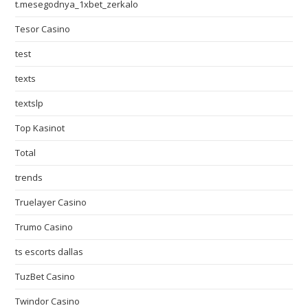
t.mesegodnya_1xbet_zerkalo
Tesor Casino
test
texts
textslp
Top Kasinot
Total
trends
Truelayer Casino
Trumo Casino
ts escorts dallas
TuzBet Casino
Twindor Casino