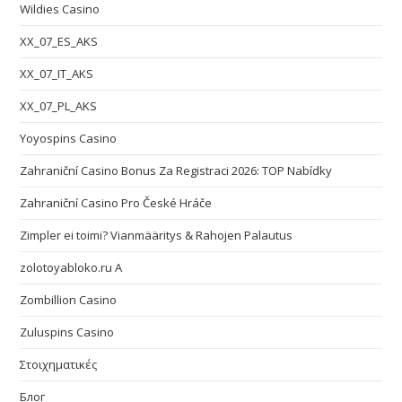
Wildies Casino
XX_07_ES_AKS
XX_07_IT_AKS
XX_07_PL_AKS
Yoyospins Casino
Zahraniční Casino Bonus Za Registraci 2026: TOP Nabídky
Zahraniční Casino Pro České Hráče
Zimpler ei toimi? Vianmääritys & Rahojen Palautus
zolotoyabloko.ru A
Zombillion Casino
Zuluspins Casino
Στοιχηματικές
Блог