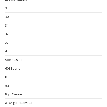
3
30
31
32
33
4
5bet Casino
6084 done
8
8,6
8ty8 Casino
a16z generative ai