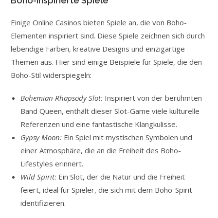
Boho-inspirierte Spiele
Einige Online Casinos bieten Spiele an, die von Boho-
Elementen inspiriert sind. Diese Spiele zeichnen sich durch
lebendige Farben, kreative Designs und einzigartige
Themen aus. Hier sind einige Beispiele für Spiele, die den
Boho-Stil widerspiegeln:
Bohemian Rhapsody Slot:
Inspiriert von der berühmten
Band Queen, enthält dieser Slot-Game viele kulturelle
Referenzen und eine fantastische Klangkulisse.
Gypsy Moon:
Ein Spiel mit mystischen Symbolen und
einer Atmosphäre, die an die Freiheit des Boho-
Lifestyles erinnert.
Wild Spirit:
Ein Slot, der die Natur und die Freiheit
feiert, ideal für Spieler, die sich mit dem Boho-Spirit
identifizieren.