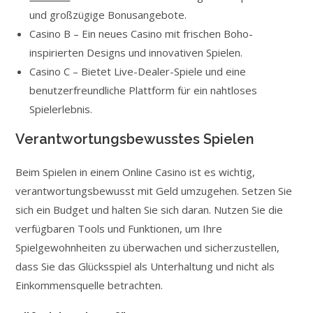
und großzügige Bonusangebote.
Casino B – Ein neues Casino mit frischen Boho-
inspirierten Designs und innovativen Spielen.
Casino C – Bietet Live-Dealer-Spiele und eine
benutzerfreundliche Plattform für ein nahtloses
Spielerlebnis.
Verantwortungsbewusstes Spielen
Beim Spielen in einem Online Casino ist es wichtig,
verantwortungsbewusst mit Geld umzugehen. Setzen Sie
sich ein Budget und halten Sie sich daran. Nutzen Sie die
verfügbaren Tools und Funktionen, um Ihre
Spielgewohnheiten zu überwachen und sicherzustellen,
dass Sie das Glücksspiel als Unterhaltung und nicht als
Einkommensquelle betrachten.