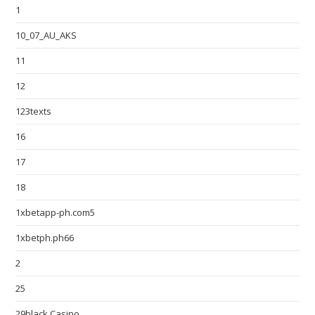
1
10_07_AU_AKS
11
12
123texts
16
17
18
1xbetapp-ph.com5
1xbetph.ph66
2
25
29black Casino