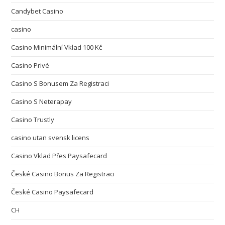
Candybet Casino
casino
Casino Minimální Vklad 100 Kč
Casino Privé
Casino S Bonusem Za Registraci
Casino S Neterapay
Casino Trustly
casino utan svensk licens
Casino Vklad Přes Paysafecard
České Casino Bonus Za Registraci
České Casino Paysafecard
CH