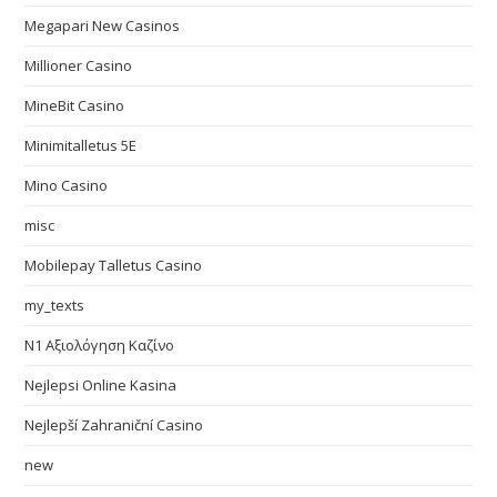
Megapari New Casinos
Millioner Casino
MineBit Casino
Minimitalletus 5E
Mino Casino
misc
Mobilepay Talletus Casino
my_texts
N1 Αξιολόγηση Καζίνο
Nejlepsi Online Kasina
Nejlepší Zahraniční Casino
new