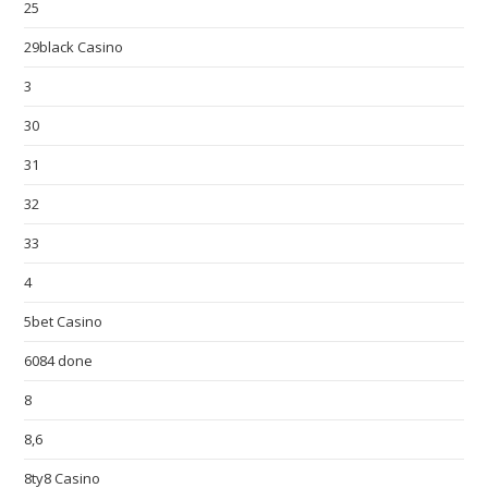
25
29black Casino
3
30
31
32
33
4
5bet Casino
6084 done
8
8,6
8ty8 Casino