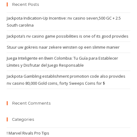
Recent Posts
Jackpota Indication-Up Incentive: nv casino seven,500 GC + 2.5
South carolina
Jackpota’s nv casino game possibilities is one of its good provides
Stuur uw gokreis naar zekere winsten op een slimme manier
Juega Inteligente en Bwin Colombia: Tu Guía para Establecer
Límites y Disfrutar del Juego Responsable
Jackpota Gambling establishment promotion code also provides
nv casino 80,000 Gold coins, forty Sweeps Coins for $
Recent Comments
Categories
! Marvel Rivals Pro Tips