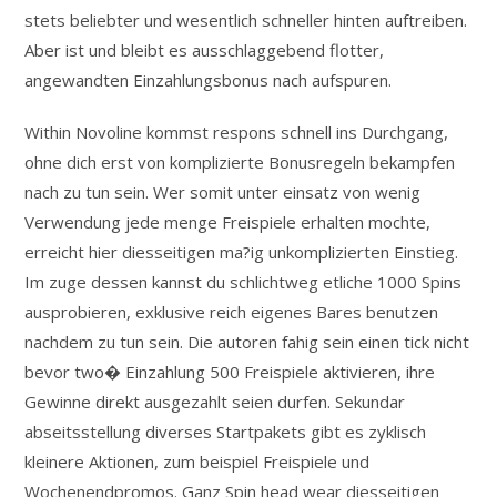
stets beliebter und wesentlich schneller hinten auftreiben.
Aber ist und bleibt es ausschlaggebend flotter,
angewandten Einzahlungsbonus nach aufspuren.
Within Novoline kommst respons schnell ins Durchgang,
ohne dich erst von komplizierte Bonusregeln bekampfen
nach zu tun sein. Wer somit unter einsatz von wenig
Verwendung jede menge Freispiele erhalten mochte,
erreicht hier diesseitigen ma?ig unkomplizierten Einstieg.
Im zuge dessen kannst du schlichtweg etliche 1000 Spins
ausprobieren, exklusive reich eigenes Bares benutzen
nachdem zu tun sein. Die autoren fahig sein einen tick nicht
bevor two� Einzahlung 500 Freispiele aktivieren, ihre
Gewinne direkt ausgezahlt seien durfen. Sekundar
abseitsstellung diverses Startpakets gibt es zyklisch
kleinere Aktionen, zum beispiel Freispiele und
Wochenendpromos. Ganz Spin head wear diesseitigen