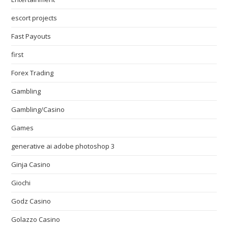
escort projects
Fast Payouts
first
Forex Trading
Gambling
Gambling/Casino
Games
generative ai adobe photoshop 3
Ginja Casino
Giochi
Godz Casino
Golazzo Casino