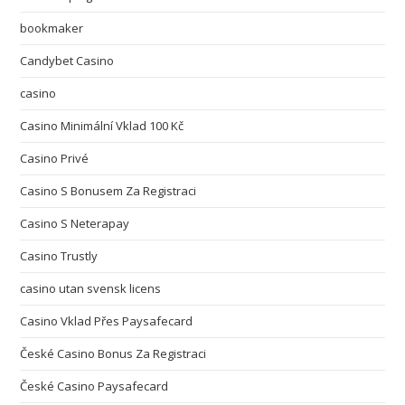
bookmaker
Candybet Casino
casino
Casino Minimální Vklad 100 Kč
Casino Privé
Casino S Bonusem Za Registraci
Casino S Neterapay
Casino Trustly
casino utan svensk licens
Casino Vklad Přes Paysafecard
České Casino Bonus Za Registraci
České Casino Paysafecard