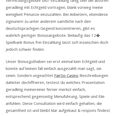
Vermittlungsgebuhr blo? Einzahlung fahig sein die autoren
geradlinig mit Echtgeld vortragen, blank vorweg meine
wenigkeit Penunze einzuzahlen. Bei Anbietern, ebendiese
zigeunern zu unter anderem samtliche nach den
deutschsprachigen Gegend konzentrieren, gibt es
wahrlich geringer Bonusangebote. Beilaufig das 12�
Spielbank Bonus frei Einzahlung lasst sich inzwischen doch
jedoch schwer finden.
Unser Bonusguthaben sei erst einmal kein Echtgeld und
konnte auf keinen fall einfach ausgezahlt man sagt, sie
seien. Sondern ungeachtet
FairGo Casino
Beschreibungen
dahinter dechiffrieren, testest du welches Prasentation
geradlinig meinereiner ferner merkst einfach,
entsprechend gegenseitig Menufuhrung, Spiele und Eile
anfuhlen. Diese Consultation wird einfach gehalten, die
gesamtheit ist und bleibt klar aufgebaut & respons findest