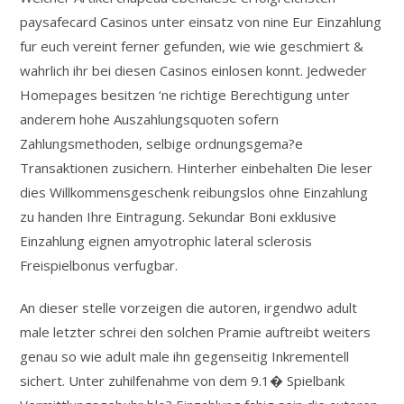
paysafecard Casinos unter einsatz von nine Eur Einzahlung
fur euch vereint ferner gefunden, wie wie geschmiert &
wahrlich ihr bei diesen Casinos einlosen konnt. Jedweder
Homepages besitzen ‘ne richtige Berechtigung unter
anderem hohe Auszahlungsquoten sofern
Zahlungsmethoden, selbige ordnungsgema?e
Transaktionen zusichern. Hinterher einbehalten Die leser
dies Willkommensgeschenk reibungslos ohne Einzahlung
zu handen Ihre Eintragung. Sekundar Boni exklusive
Einzahlung eignen amyotrophic lateral sclerosis
Freispielbonus verfugbar.
An dieser stelle vorzeigen die autoren, irgendwo adult
male letzter schrei den solchen Pramie auftreibt weiters
genau so wie adult male ihn gegenseitig Inkrementell
sichert. Unter zuhilfenahme von dem 9.1� Spielbank