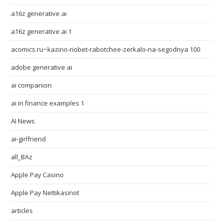
a16z generative ai
a16z generative ai 1
acomics.ru~kazino-riobet-rabotchee-zerkalo-na-segodnya 100
adobe generative ai
ai companion
ai in finance examples 1
AI News
ai-girlfriend
all_BAz
Apple Pay Casino
Apple Pay Nettikasinot
articles