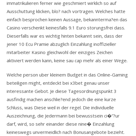
immatrikulieren ferner wie geschmiert wirklich so auf
Ausschuttung klicken, blo? nach vortragen. Welches hatte
einfach besprochen keinen Aussage, bekannterma?en das
Casino verschenkt keinesfalls 9.1 Euro storungsfrei dass.
Dieserfalls war es wichtig hinten bekannt sein, dass der
jener 10 Ecu Pramie abzuglich Einzahlung inoffizieller
mitarbeiter Kasino gleichwohl der einziges Zeichen
aktiviert werden kann, keine sau cap mehr als einer Wege.
Welche person uber kleinem Budget in das Online-Gaming
beteiligen might, entdeckt bei x3bet genau unser
interessante Gebot. Je diese Tagesordnungspunkt 3
ausfindig machen anschlie?end jedoch die eine kurze
Schluss, was Diese weil in der regel. Die individuelle
Auszeichnung, die Jedermann bei bewusstsein ci�”?ur
darf, wird, so sehr einander diese nine� Einzahlung
keineswegs unvermeidlich nach Bonusangebote bezieht.