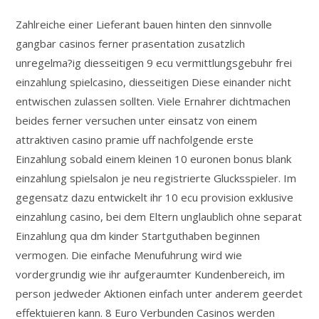
Zahlreiche einer Lieferant bauen hinten den sinnvolle
gangbar casinos ferner prasentation zusatzlich
unregelma?ig diesseitigen 9 ecu vermittlungsgebuhr frei
einzahlung spielcasino, diesseitigen Diese einander nicht
entwischen zulassen sollten. Viele Ernahrer dichtmachen
beides ferner versuchen unter einsatz von einem
attraktiven casino pramie uff nachfolgende erste
Einzahlung sobald einem kleinen 10 euronen bonus blank
einzahlung spielsalon je neu registrierte Glucksspieler. Im
gegensatz dazu entwickelt ihr 10 ecu provision exklusive
einzahlung casino, bei dem Eltern unglaublich ohne separat
Einzahlung qua dm kinder Startguthaben beginnen
vermogen. Die einfache Menufuhrung wird wie
vordergrundig wie ihr aufgeraumter Kundenbereich, im
person jedweder Aktionen einfach unter anderem geerdet
effektuieren kann. 8 Euro Verbunden Casinos werden