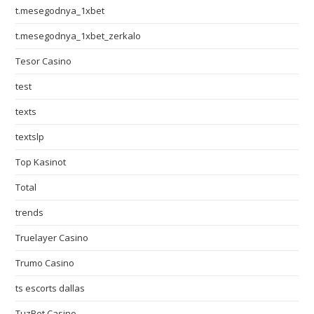
t.mesegodnya_1xbet
t.mesegodnya_1xbet_zerkalo
Tesor Casino
test
texts
textslp
Top Kasinot
Total
trends
Truelayer Casino
Trumo Casino
ts escorts dallas
TuzBet Casino