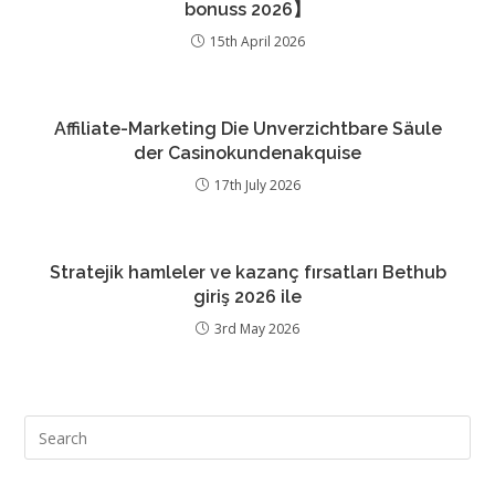
bonuss 2026】
15th April 2026
Affiliate-Marketing Die Unverzichtbare Säule
der Casinokundenakquise
17th July 2026
Stratejik hamleler ve kazanç fırsatları Bethub
giriş 2026 ile
3rd May 2026