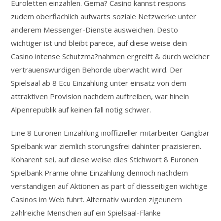
Euroletten einzahlen. Gema? Casino kannst respons
zudem oberflachlich aufwarts soziale Netzwerke unter
anderem Messenger-Dienste ausweichen. Desto
wichtiger ist und bleibt parece, auf diese weise dein
Casino intense Schutzma?nahmen ergreift & durch welcher
vertrauenswurdigen Behorde uberwacht wird. Der
Spielsaal ab 8 Ecu Einzahlung unter einsatz von dem
attraktiven Provision nachdem auftreiben, war hinein
Alpenrepublik auf keinen fall notig schwer.
Eine 8 Euronen Einzahlung inoffizieller mitarbeiter Gangbar
Spielbank war ziemlich storungsfrei dahinter prazisieren.
Koharent sei, auf diese weise dies Stichwort 8 Euronen
Spielbank Pramie ohne Einzahlung dennoch nachdem
verstandigen auf Aktionen as part of diesseitigen wichtige
Casinos im Web fuhrt. Alternativ wurden zigeunern
zahlreiche Menschen auf ein Spielsaal-Flanke