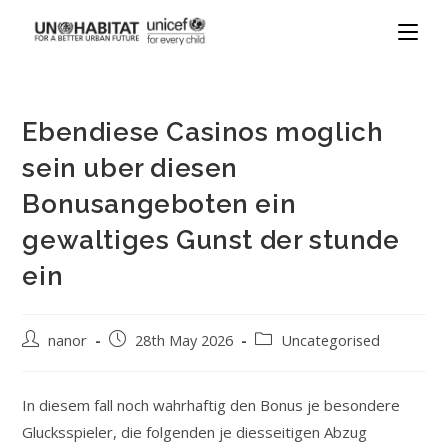
Ebendiese Casinos moglich
sein uber diesen
Bonusangeboten ein
gewaltiges Gunst der stunde
ein
nanor
28th May 2026
Uncategorised
In diesem fall noch wahrhaftig den Bonus je besondere
Glucksspieler, die folgenden je diesseitigen Abzug