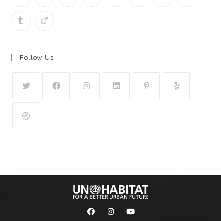
Follow Us