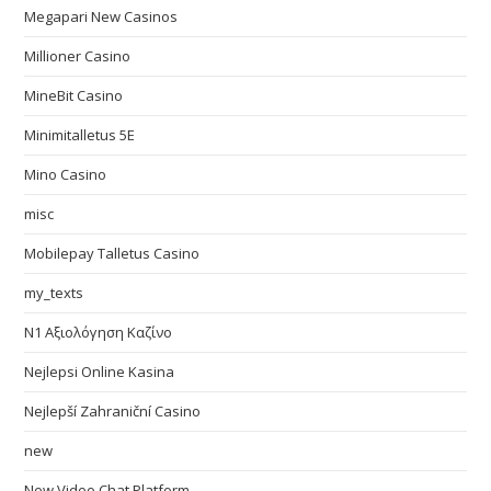
Megapari New Casinos
Millioner Casino
MineBit Casino
Minimitalletus 5E
Mino Casino
misc
Mobilepay Talletus Casino
my_texts
N1 Αξιολόγηση Καζίνο
Nejlepsi Online Kasina
Nejlepší Zahraniční Casino
new
New Video Chat Platform