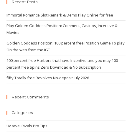
Recent Posts
Immortal Romance Slot Remark & Demo Play Online for free
Play Golden Goddess Position: Comment, Casinos, Incentive &
Movies
Golden Goddess Position: 100 percent free Position Game To play
On the web from the IGT
100 percent free Harbors that have Incentive and you may 100
percent free Spins Zero Download & No Subscription
fifty Totally free Revolves No-deposit July 2026
Recent Comments
Categories
! Marvel Rivals Pro Tips