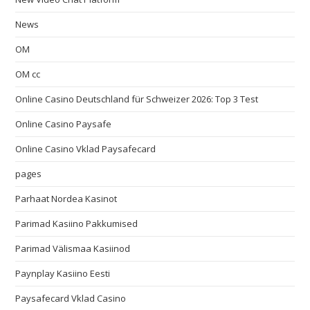
News
OM
OM cc
Online Casino Deutschland für Schweizer 2026: Top 3 Test
Online Casino Paysafe
Online Casino Vklad Paysafecard
pages
Parhaat Nordea Kasinot
Parimad Kasiino Pakkumised
Parimad Välismaa Kasiinod
Paynplay Kasiino Eesti
Paysafecard Vklad Casino