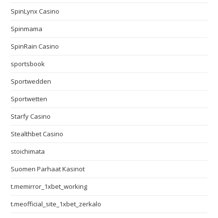
SpinLynx Casino
Spinmama
SpinRain Casino
sportsbook
Sportwedden
Sportwetten
Starfy Casino
Stealthbet Casino
stoichimata
Suomen Parhaat Kasinot
t.memirror_1xbet_working
t.meofficial_site_1xbet_zerkalo