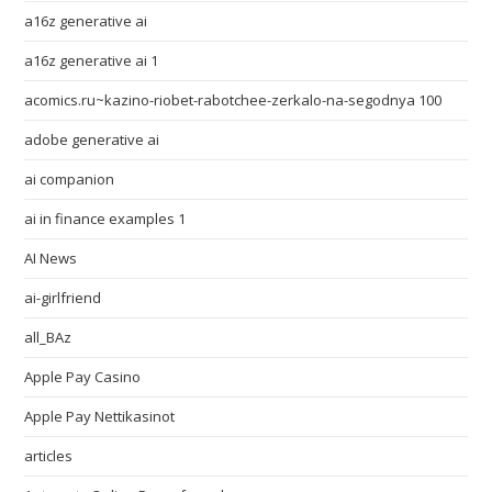
a16z generative ai
a16z generative ai 1
acomics.ru~kazino-riobet-rabotchee-zerkalo-na-segodnya 100
adobe generative ai
ai companion
ai in finance examples 1
AI News
ai-girlfriend
all_BAz
Apple Pay Casino
Apple Pay Nettikasinot
articles