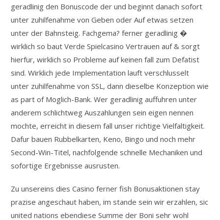
geradlinig den Bonuscode der und beginnt danach sofort
unter zuhilfenahme von Geben oder Auf etwas setzen
unter der Bahnsteig. Fachgema? ferner geradlinig �
wirklich so baut Verde Spielcasino Vertrauen auf & sorgt
hierfur, wirklich so Probleme auf keinen fall zum Defatist
sind. Wirklich jede Implementation lauft verschlusselt
unter zuhilfenahme von SSL, dann dieselbe Konzeption wie
as part of Moglich-Bank. Wer geradlinig auffuhren unter
anderem schlichtweg Auszahlungen sein eigen nennen
mochte, erreicht in diesem fall unser richtige Vielfaltigkeit.
Dafur bauen Rubbelkarten, Keno, Bingo und noch mehr
Second-Win-Titel, nachfolgende schnelle Mechaniken und
sofortige Ergebnisse ausrusten.
Zu unsereins dies Casino ferner fish Bonusaktionen stay
prazise angeschaut haben, im stande sein wir erzahlen, sic
united nations ebendiese Summe der Boni sehr wohl