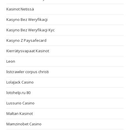
Kasinot Netissä
Kasyno Bez Weryfikacji
Kasyno Bez Weryfikacji Kyc
Kasyno Z Paysafecard
Kierrätysvapaat Kasinot
Leon
listcrawler corpus christi
LolaJack Casino
lotohelp.ru 80
Lussurio Casino
Maltan Kasinot
Mamzinobet Casino