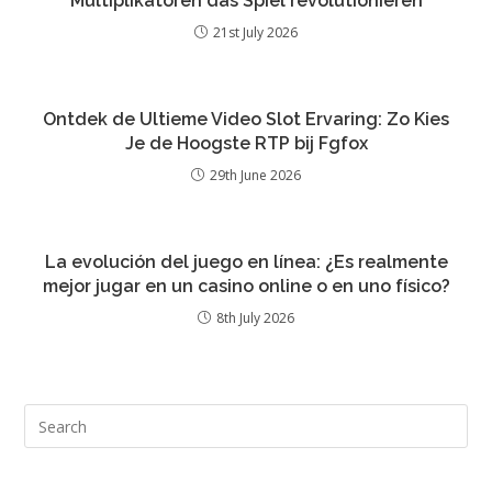
Multiplikatoren das Spiel revolutionieren
21st July 2026
Ontdek de Ultieme Video Slot Ervaring: Zo Kies
Je de Hoogste RTP bij Fgfox
29th June 2026
La evolución del juego en línea: ¿Es realmente
mejor jugar en un casino online o en uno físico?
8th July 2026