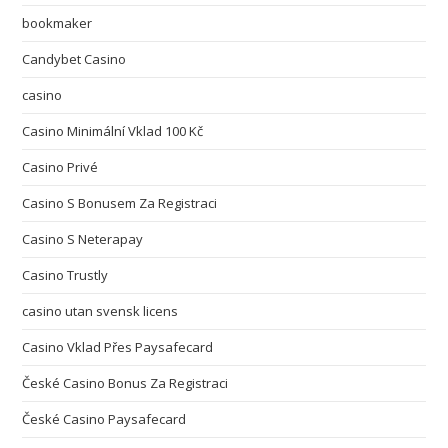
bookmaker
Candybet Casino
casino
Casino Minimální Vklad 100 Kč
Casino Privé
Casino S Bonusem Za Registraci
Casino S Neterapay
Casino Trustly
casino utan svensk licens
Casino Vklad Přes Paysafecard
České Casino Bonus Za Registraci
České Casino Paysafecard