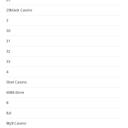
29black Casino
3
30
31
32
33
4
5bet Casino
6084 done
8
8,6
8ty8 Casino