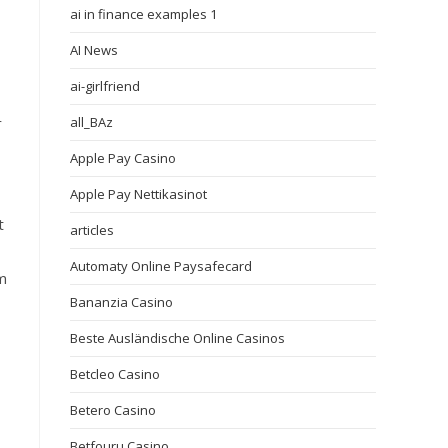
ai in finance examples 1
AI News
ai-girlfriend
r
all_BAz
Apple Pay Casino
Apple Pay Nettikasinot
t
articles
Automaty Online Paysafecard
m
Bananzia Casino
Beste Ausländische Online Casinos
Betcleo Casino
Betero Casino
Betfouru Casino