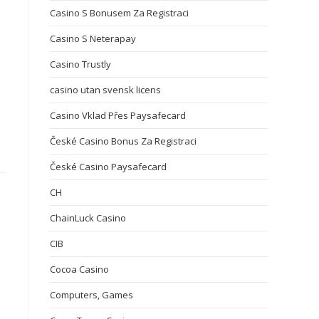
Casino S Bonusem Za Registraci
Casino S Neterapay
Casino Trustly
casino utan svensk licens
Casino Vklad Přes Paysafecard
České Casino Bonus Za Registraci
České Casino Paysafecard
CH
ChainLuck Casino
CIB
Cocoa Casino
Computers, Games