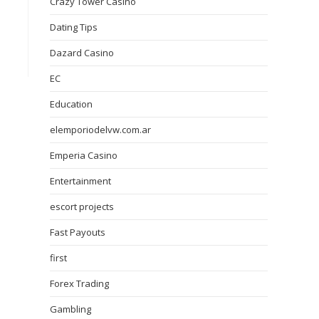
Crazy Tower Сasino
Dating Tips
Dazard Casino
EC
Education
elemporiodelvw.com.ar
Emperia Casino
Entertainment
escort projects
Fast Payouts
first
Forex Trading
Gambling