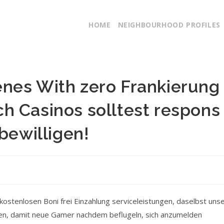
HOME
NEIGHBOURHOOD PROFILES
nes With zero Frankierung
h Casinos solltest respons
bewilligen!
ostenlosen Boni frei Einzahlung serviceleistungen, daselbst uns
en, damit neue Gamer nachdem beflugeln, sich anzumelden