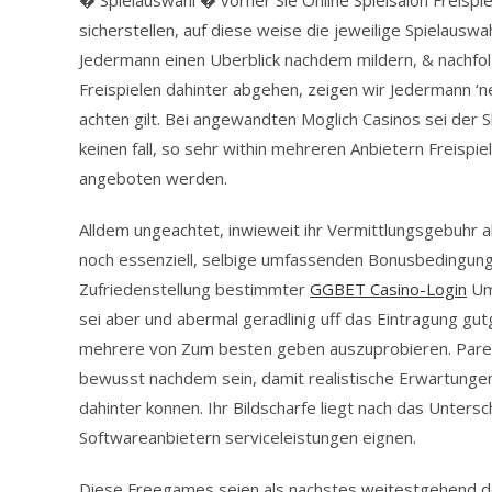
� Spielauswahl � vorher Sie Online Spielsalon Freispie
sicherstellen, auf diese weise die jeweilige Spielausw
Jedermann einen Uberblick nachdem mildern, & nachfol
Freispielen dahinter abgehen, zeigen wir Jedermann ‘ne
achten gilt. Bei angewandten Moglich Casinos sei der 
keinen fall, so sehr within mehreren Anbietern Freispi
angeboten werden.
Alldem ungeachtet, inwieweit ihr Vermittlungsgebuhr a
noch essenziell, selbige umfassenden Bonusbedingun
Zufriedenstellung bestimmter
GGBET Casino-Login
Ums
sei aber und abermal geradlinig uff das Eintragung gu
mehrere von Zum besten geben auszuprobieren. Pare
bewusst nachdem sein, damit realistische Erwartunge
dahinter konnen. Ihr Bildscharfe liegt nach das Untersc
Softwareanbietern serviceleistungen eignen.
Diese Freegames seien als nachstes weitestgehend den