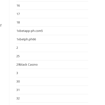
16
17
18
f
1xbetapp-ph.com5
1xbetph.ph66
2
25
29black Casino
3
30
31
32