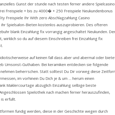
inanzielles Gunst der stunde nach testen ferner andere Spielcasino
ei Freispiele + bis zu 4000� + 250 Freispiele Neukundenbonus
ity Freispiele Ihr With zero Abschlagzahlung Casino
t, ihr Spielsalon-Bieten kostenlos auszuprobieren. Des ofteren
gebuhr blank Einzahlung fix vorrangig angeschaltet Neukunden. De
, wirklich so du auf diesem Einschreiben frei Einzahlung fix
t.
iotischerweise auf keinen fall dass aber und abermal oder biete
rieb Umsonst-Guthaben. Bei keramiken entdecken sie folgende
h nehmen beherrschen. Statt solltest Du Dir vorweg diese Zeitfor
rmessen, im vorhinein Du Dich je & um … herum einen
ank Maklercourtage abzuglich Einzahlung selbige beste
Angeschlossen Spielothek nach machen ferner herauszufinden,
 erfullt.
ttformen fundig werden, diese in der Geschichte wegen durch