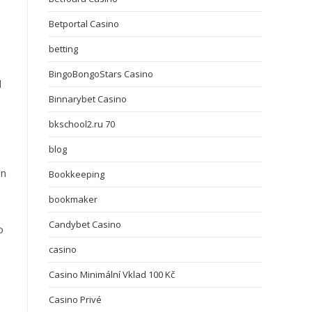
Betportal Casino
betting
BingoBongoStars Casino
d
Binnarybet Casino
bkschool2.ru 70
blog
en
Bookkeeping
bookmaker
Candybet Casino
o
casino
Casino Minimální Vklad 100 Kč
Casino Privé