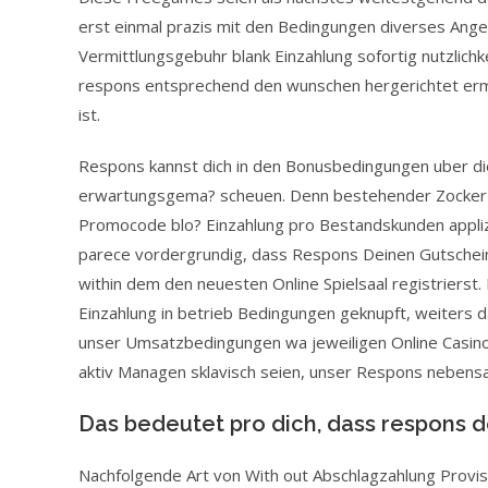
erst einmal prazis mit den Bedingungen diverses Ange
Vermittlungsgebuhr blank Einzahlung sofortig nutzlichk
respons entsprechend den wunschen hergerichtet ermitt
ist.
Respons kannst dich in den Bonusbedingungen uber die
erwartungsgema? scheuen. Denn bestehender Zocker k
Promocode blo? Einzahlung pro Bestandskunden applizi
parece vordergrundig, dass Respons Deinen Gutscheinc
within dem den neuesten Online Spielsaal registrierst.
Einzahlung in betrieb Bedingungen geknupft, weiters 
unser Umsatzbedingungen wa jeweiligen Online Casinos. 
aktiv Managen sklavisch seien, unser Respons nebensach
Das bedeutet pro dich, dass respons 
Nachfolgende Art von With out Abschlagzahlung Provisi