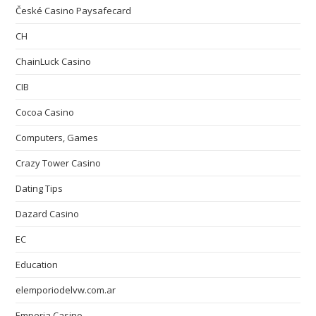
České Casino Paysafecard
CH
ChainLuck Casino
CIB
Cocoa Casino
Computers, Games
Crazy Tower Сasino
Dating Tips
Dazard Casino
EC
Education
elemporiodelvw.com.ar
Emperia Casino