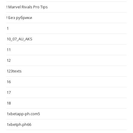
! Marvel Rivals Pro Tips
! Без рубрики
1
10_07_AU_AKS
11
12
123texts
16
17
18
1xbetapp-ph.com5
1xbetph.ph66