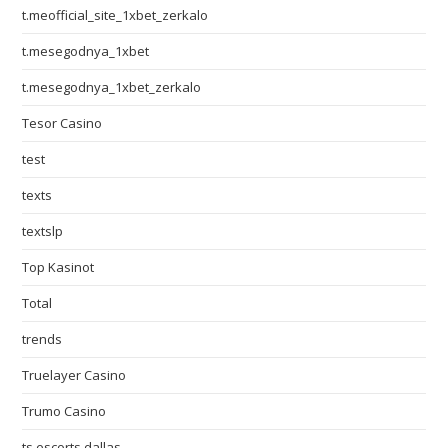
t.meofficial_site_1xbet_zerkalo
t.mesegodnya_1xbet
t.mesegodnya_1xbet_zerkalo
Tesor Casino
test
texts
textslp
Top Kasinot
Total
trends
Truelayer Casino
Trumo Casino
ts escorts dallas