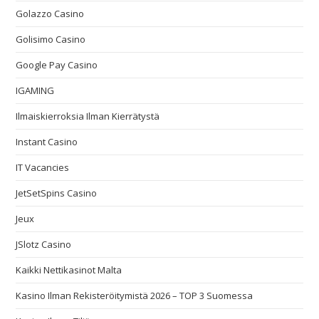
Golazzo Casino
Golisimo Casino
Google Pay Casino
IGAMING
Ilmaiskierroksia Ilman Kierrätystä
Instant Casino
IT Vacancies
JetSetSpins Casino
Jeux
JSlotz Casino
Kaikki Nettikasinot Malta
Kasino Ilman Rekisteröitymistä 2026 – TOP 3 Suomessa