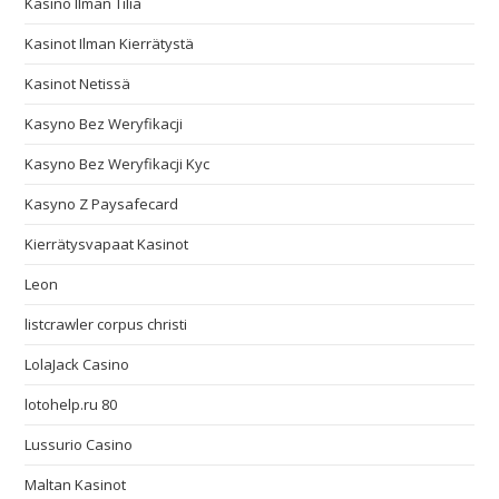
Kasino Ilman Tiliä
Kasinot Ilman Kierrätystä
Kasinot Netissä
Kasyno Bez Weryfikacji
Kasyno Bez Weryfikacji Kyc
Kasyno Z Paysafecard
Kierrätysvapaat Kasinot
Leon
listcrawler corpus christi
LolaJack Casino
lotohelp.ru 80
Lussurio Casino
Maltan Kasinot