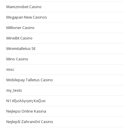
Mamzinobet Casino
Megapari New Casinos
Millioner Casino
MineBit Casino
Minimitalletus 5E
Mino Casino
misc
Mobilepay Talletus Casino
my_texts
N1 Αξιολόγηση Καζίνο
Nejlepsi Online Kasina
Nejlepší Zahraniční Casino