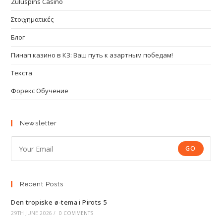
Zuluspins Casino
Στοιχηματικές
Блог
Пинап казино в КЗ: Ваш путь к азартным победам!
Текста
Форекс Обучение
Newsletter
GO
Recent Posts
Den tropiske ø-tema i Pirots 5
29TH JUNE 2026
/
0 COMMENTS