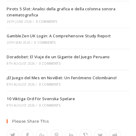
Pirots 5 Slot: Analisi della grafica e della colonna sonora
cinematografica
26TH JUNE 2026
/
0 COMMENTS
GambleZen UK Login: A Comprehensive Study Report
20TH MAY 2026
/
0 COMMENTS
Doradobet: El Viaje de un Gigante del Juego Peruano
8TH AUGUST 2026
/
0 COMMENTS
¡El Juego del Mes en NoviBet: Un Fenómeno Colombiano!
8TH AUGUST 2026
/
0 COMMENTS
10 Viktiga Ord För Svenska Spelare
8TH AUGUST 2026
/
0 COMMENTS
Please Share This