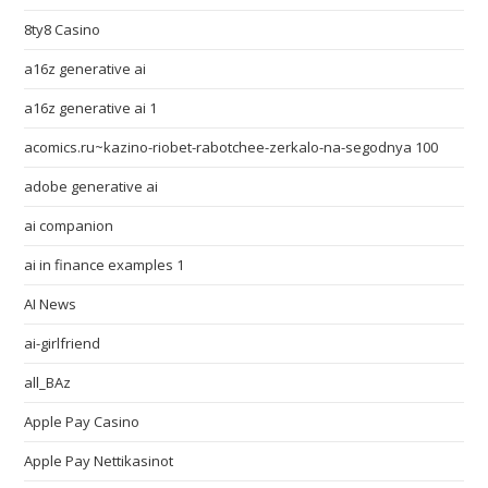
8ty8 Casino
a16z generative ai
a16z generative ai 1
acomics.ru~kazino-riobet-rabotchee-zerkalo-na-segodnya 100
adobe generative ai
ai companion
ai in finance examples 1
AI News
ai-girlfriend
all_BAz
Apple Pay Casino
Apple Pay Nettikasinot