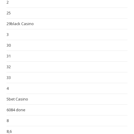
2
25
29black Casino
3
30
31
32
33
4
5bet Casino
6084 done
8
8,6