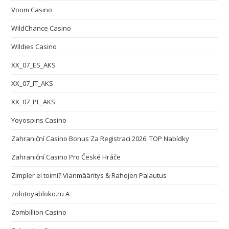
Voom Casino
WildChance Casino
Wildies Casino
XX_07_ES_AKS
XX_07_IT_AKS
XX_07_PL_AKS
Yoyospins Casino
Zahraniční Casino Bonus Za Registraci 2026: TOP Nabídky
Zahraniční Casino Pro České Hráče
Zimpler ei toimi? Vianmääritys & Rahojen Palautus
zolotoyabloko.ru A
Zombillion Casino