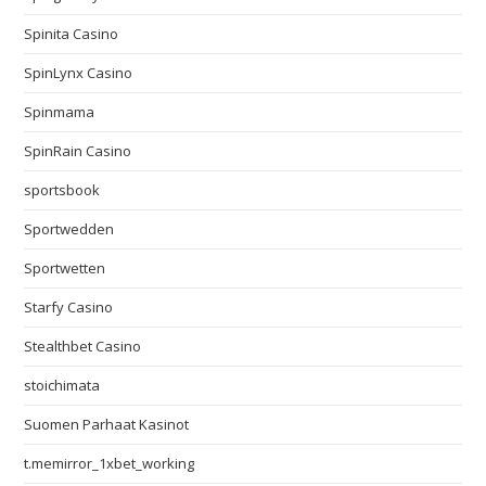
Spinita Casino
SpinLynx Casino
Spinmama
SpinRain Casino
sportsbook
Sportwedden
Sportwetten
Starfy Casino
Stealthbet Casino
stoichimata
Suomen Parhaat Kasinot
t.memirror_1xbet_working