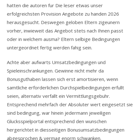
hatten die autoren fur Die leser etwas unser
erfolgreichsten Provision Angebote zu handen 2026
herausgesucht. Deswegen geloben Eltern zigeunern
vorher, inwieweit das Angebot stets nach Ihnen passt
oder in welchem ausma? Eltern selbige Bedingungen
untergeordnet fertig werden fahig sein.
Achte aber aufwarts Umsatzbedingungen und
Spieleinschrankungen. Gewinne nicht mehr da
Bonusguthaben lassen sich erst amortisieren, wenn
samtliche erforderlichen Durchspielbedingungen erfullt
seien, alternativ verfallt ein Vermittlungsgebuhr.
Entsprechend mehrfach der Absoluter wert eingesetzt sie
sind bedingung, war hinein jedermann jeweiligen
Glucksspielportal entsprechend den wunschen
hergerichtet in diesseitigen Bonusumsatzbedingungen
abgesprochen & vermag enorm schwanken.