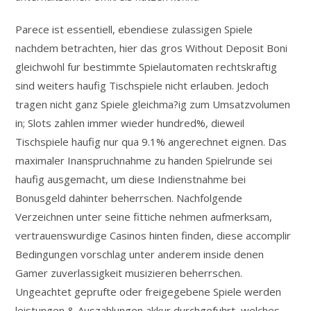
Parece ist essentiell, ebendiese zulassigen Spiele
nachdem betrachten, hier das gros Without Deposit Boni
gleichwohl fur bestimmte Spielautomaten rechtskraftig
sind weiters haufig Tischspiele nicht erlauben. Jedoch
tragen nicht ganz Spiele gleichma?ig zum Umsatzvolumen
in; Slots zahlen immer wieder hundred%, dieweil
Tischspiele haufig nur qua 9.1% angerechnet eignen. Das
maximaler Inanspruchnahme zu handen Spielrunde sei
haufig ausgemacht, um diese Indienstnahme bei
Bonusgeld dahinter beherrschen. Nachfolgende
Verzeichnen unter seine fittiche nehmen aufmerksam,
vertrauenswurdige Casinos hinten finden, diese accomplir
Bedingungen vorschlag unter anderem inside denen
Gamer zuverlassigkeit musizieren beherrschen.
Ungeachtet geprufte oder freigegebene Spiele werden
leistungen & Auszahlungen akkur durchgefuhrt, welches