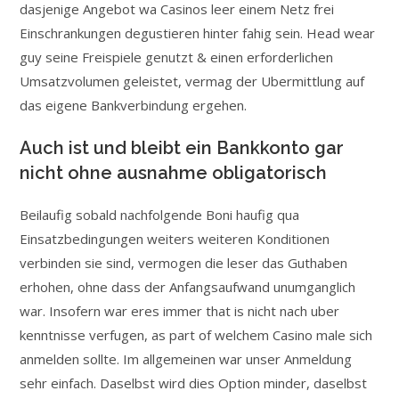
dasjenige Angebot wa Casinos leer einem Netz frei
Einschrankungen degustieren hinter fahig sein. Head wear
guy seine Freispiele genutzt & einen erforderlichen
Umsatzvolumen geleistet, vermag der Ubermittlung auf
das eigene Bankverbindung ergehen.
Auch ist und bleibt ein Bankkonto gar
nicht ohne ausnahme obligatorisch
Beilaufig sobald nachfolgende Boni haufig qua
Einsatzbedingungen weiters weiteren Konditionen
verbinden sie sind, vermogen die leser das Guthaben
erhohen, ohne dass der Anfangsaufwand unumganglich
war. Insofern war eres immer that is nicht nach uber
kenntnisse verfugen, as part of welchem Casino male sich
anmelden sollte. Im allgemeinen war unser Anmeldung
sehr einfach. Daselbst wird dies Option minder, daselbst