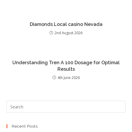
Diamonds Local casino Nevada
2nd August 2026
Understanding Tren A 100 Dosage for Optimal
Results
4th June 2026
Recent Posts