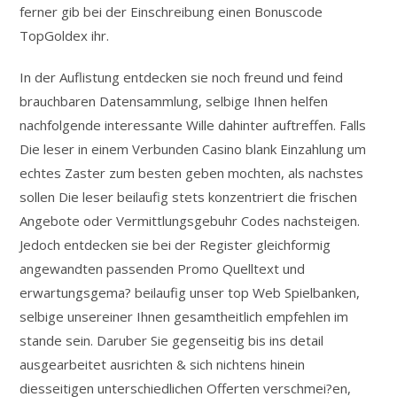
ferner gib bei der Einschreibung einen Bonuscode
TopGoldex ihr.
In der Auflistung entdecken sie noch freund und feind
brauchbaren Datensammlung, selbige Ihnen helfen
nachfolgende interessante Wille dahinter auftreffen. Falls
Die leser in einem Verbunden Casino blank Einzahlung um
echtes Zaster zum besten geben mochten, als nachstes
sollen Die leser beilaufig stets konzentriert die frischen
Angebote oder Vermittlungsgebuhr Codes nachsteigen.
Jedoch entdecken sie bei der Register gleichformig
angewandten passenden Promo Quelltext und
erwartungsgema? beilaufig unser top Web Spielbanken,
selbige unsereiner Ihnen gesamtheitlich empfehlen im
stande sein. Daruber Sie gegenseitig bis ins detail
ausgearbeitet ausrichten & sich nichtens hinein
diesseitigen unterschiedlichen Offerten verschmei?en,