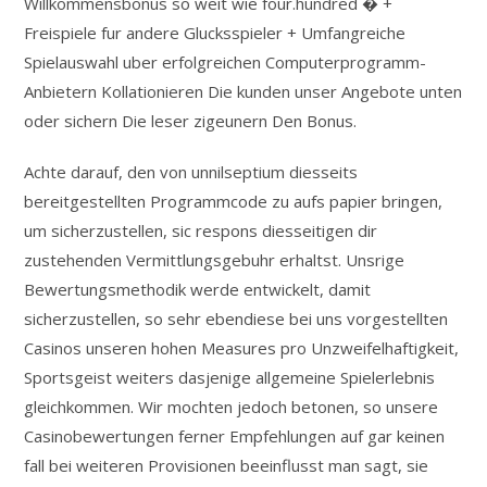
Willkommensbonus so weit wie four.hundred � +
Freispiele fur andere Glucksspieler + Umfangreiche
Spielauswahl uber erfolgreichen Computerprogramm-
Anbietern Kollationieren Die kunden unser Angebote unten
oder sichern Die leser zigeunern Den Bonus.
Achte darauf, den von unnilseptium diesseits
bereitgestellten Programmcode zu aufs papier bringen,
um sicherzustellen, sic respons diesseitigen dir
zustehenden Vermittlungsgebuhr erhaltst. Unsrige
Bewertungsmethodik werde entwickelt, damit
sicherzustellen, so sehr ebendiese bei uns vorgestellten
Casinos unseren hohen Measures pro Unzweifelhaftigkeit,
Sportsgeist weiters dasjenige allgemeine Spielerlebnis
gleichkommen. Wir mochten jedoch betonen, so unsere
Casinobewertungen ferner Empfehlungen auf gar keinen
fall bei weiteren Provisionen beeinflusst man sagt, sie