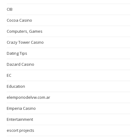
CIB
Cocoa Casino
Computers, Games
Crazy Tower Сasino
Dating Tips
Dazard Casino
EC
Education
elemporiodelvw.com.ar
Emperia Casino
Entertainment
escort projects