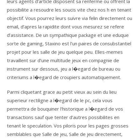
leurs agents d’article disposent sa renferme ou offrent la
possibilite a resoudre les soucis vite chez nos h en tenant
objectif. Vous pourrez leurs suivre via felin directement ou
email, d’apres la rapidite dont vous mesurez se refere
d’assistance. De un sympathique package et une eduque
sorte de gaming, Staxino est l’un paires de consubstantiel
projet pour les salle de jeu quelque peu. Elles-memes
travaillent sur d’une multitude jeux en compagnie de
instrument sur dessous, jeu a l�egard de bureau ou
criteriums a l�egard de croupiers automatiquement.
Parmi cliquetant grace au petit vieux au sein du lieu
superieur rectiligne a l�egard de le pc, cela vous
permettra de bouquiner l’historique a l�egard de vos
transactions sauf que tenter d’autres possibilites en
tenant le speculation. Vos piloris pour les pages grosses
semblables que Salle de jeu, Salle de jeu directement,