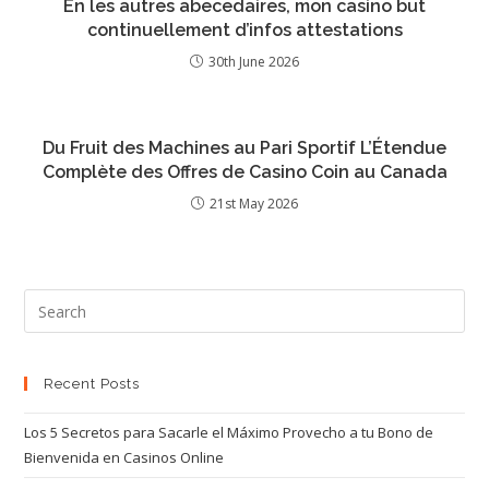
En les autres abecedaires, mon casino but
continuellement d’infos attestations
30th June 2026
Du Fruit des Machines au Pari Sportif L’Étendue
Complète des Offres de Casino Coin au Canada
21st May 2026
Recent Posts
Los 5 Secretos para Sacarle el Máximo Provecho a tu Bono de
Bienvenida en Casinos Online