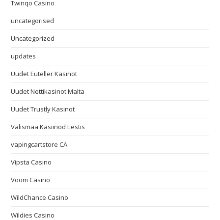
Twinqo Casino
uncategorised
Uncategorized
updates
Uudet Euteller Kasinot
Uudet Nettikasinot Malta
Uudet Trustly Kasinot
Välismaa Kasiinod Eestis
vapingcartstore CA
Vipsta Casino
Voom Casino
WildChance Casino
Wildies Casino