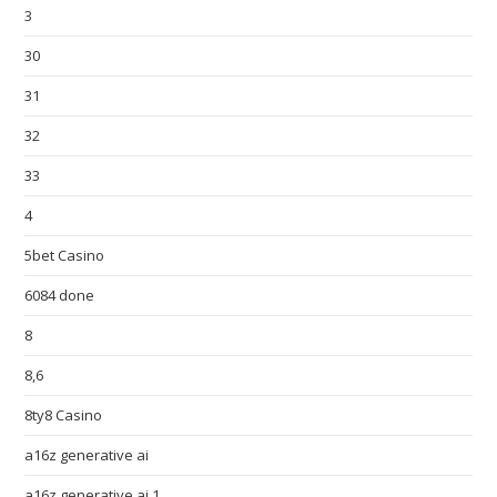
3
30
31
32
33
4
5bet Casino
6084 done
8
8,6
8ty8 Casino
a16z generative ai
a16z generative ai 1