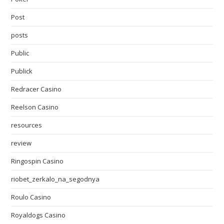
Post
posts
Public
Publick
Redracer Casino
Reelson Casino
resources
review
Ringospin Casino
riobet_zerkalo_na_segodnya
Roulo Casino
Royaldogs Casino