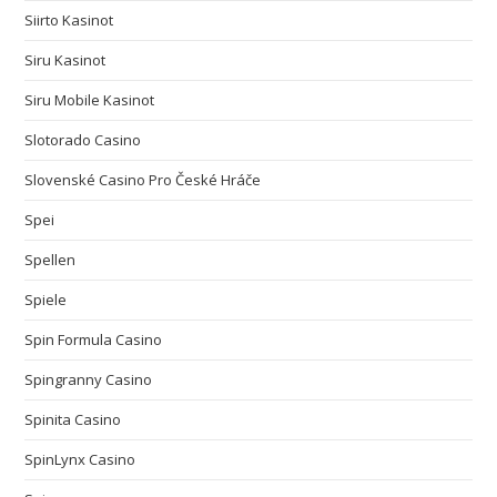
Siirto Kasinot
Siru Kasinot
Siru Mobile Kasinot
Slotorado Casino
Slovenské Casino Pro České Hráče
Spei
Spellen
Spiele
Spin Formula Casino
Spingranny Casino
Spinita Casino
SpinLynx Casino