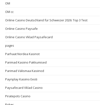
OM
OM cc
Online Casino Deutschland für Schweizer 2026: Top 3 Test
Online Casino Paysafe
Online Casino Vklad Paysafecard
pages
Parhaat Nordea Kasinot
Parimad Kasiino Pakkumised
Parimad Välismaa Kasiinod
Paynplay Kasiino Eesti
Paysafecard Vklad Casino
Piratepots Casino
Poker