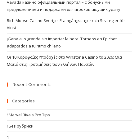
Vavada казино официальный портал – с бонусными
предложениями и подарками для игроков ищущих удачу
Rich Moose Casino Sverige: Framgångssagor och Strategier för
Vinst
¡Gana a lo grande sin importar la hora! Torneos en Epicbet
adaptados a tu ritmo chileno
Οι 10 Κορυφαίες Υποδοχές στο Winstoria Casino το 2026: Μια
Ματιά στις Προτιμήσεις των Ελλήνων Παικτών
Recent Comments
Categories
! Marvel Rivals Pro Tips
! Без рубрики
1