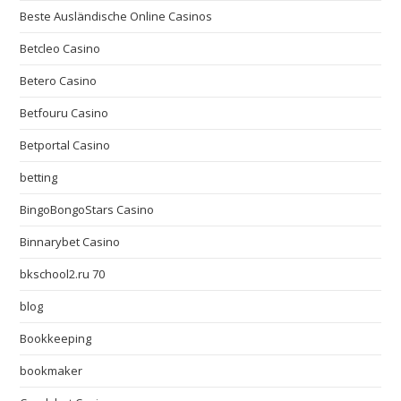
Beste Ausländische Online Casinos
Betcleo Casino
Betero Casino
Betfouru Casino
Betportal Casino
betting
BingoBongoStars Casino
Binnarybet Casino
bkschool2.ru 70
blog
Bookkeeping
bookmaker