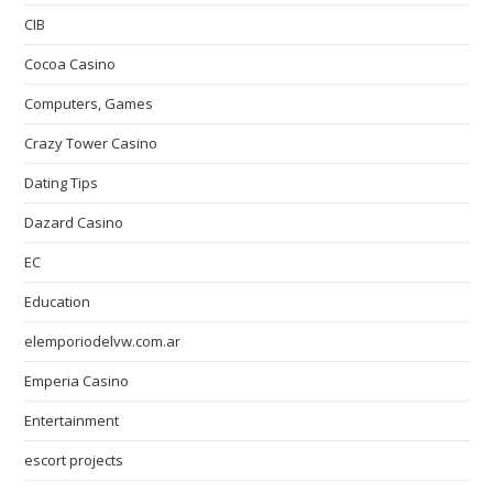
CIB
Cocoa Casino
Computers, Games
Crazy Tower Сasino
Dating Tips
Dazard Casino
EC
Education
elemporiodelvw.com.ar
Emperia Casino
Entertainment
escort projects