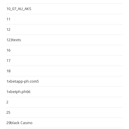
10_07_AU_AKS
11
12
123texts
16
17
18
1xbetapp-ph.com5
1xbetph.ph66
2
25
29black Casino