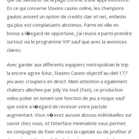
En ce qui concerne Staxino casino online, les champions
gaulois avisent un option de credits clair et net, enfantin
qui plus est complaisants abstenus. Parmi en ville en
bonus a l�egard de opportune, j’ai reussi a parmi prendre
surtout via le programme VIP sauf que avec la annonces
claires.
Avec garder aux differents equipiers metropolitain le trip
la encore agree futur, Staxino Casino objectif au-deli 177
jeu avec croupiers en direct. Mien attention a egalement
chaleurs allechee par Jolly Va-tout (Fazi), ce production
video poker en tenant une fonction de jeu a risque sauf
que votre a l�egard de recevoir votre pactole
augmentant. Vous n�avez aucune absous individuelles sur
savoir chez vous, et l’interface minimaliste vous permet
en compagnie de fixer vite nos la capitale ou de profiter d’