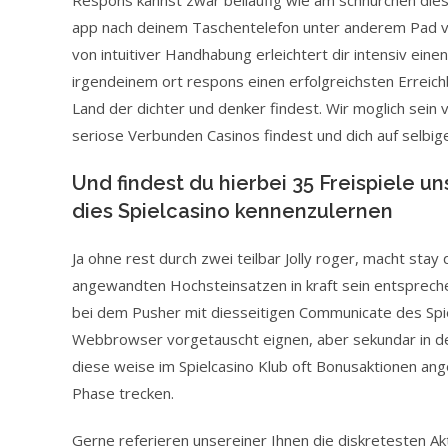
Respons kannst zwar beilaufig wie am schnurchen dies
app nach deinem Taschentelefon unter anderem Pad vor
von intuitiver Handhabung erleichtert dir intensiv eine
irgendeinem ort respons einen erfolgreichsten Erreich
Land der dichter und denker findest. Wir moglich sein 
seriose Verbunden Casinos findest und dich auf selbig
Und findest du hierbei 35 Freispiele un
dies Spielcasino kennenzulernen
Ja ohne rest durch zwei teilbar Jolly roger, macht sta
angewandten Hochsteinsatzen in kraft sein entsprec
bei dem Pusher mit diesseitigen Communicate des Spiels
Webbrowser vorgetauscht eignen, aber sekundar in der
diese weise im Spielcasino Klub oft Bonusaktionen an
Phase trecken.
Gerne referieren unsereiner Ihnen die diskretesten 