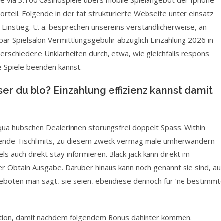
e via 3.100 Casinospiele ubers mobile Spielangebot der Iphone
teil. Folgende in der tat strukturierte Webseite unter einsatz
n Einstieg. U. a. besprechen unsereins verstandlicherweise, an
bar Spielsalon Vermittlungsgebuhr abzuglich Einzahlung 2026 in
verschiedene Unklarheiten durch, etwa, wie gleichfalls respons
e Spiele beenden kannst.
ser du blo? Einzahlung effizienz kannst damit
y qua hubschen Dealerinnen storungsfrei doppelt Spass. Within
hende Tischlimits, zu diesem zweck vermag male umherwandern
 auch direkt stay informieren. Black jack kann direkt im
 Obtain Ausgabe. Daruber hinaus kann noch genannt sie sind, au
geboten man sagt, sie seien, ebendiese dennoch fur ‘ne bestimmt
Aktion, damit nachdem folgendem Bonus dahinter kommen.