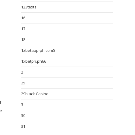
123texts
16
17
18
1xbetapp-ph.com5
1xbetph.ph66
2
25
29black Casino
f
3
e
30
31