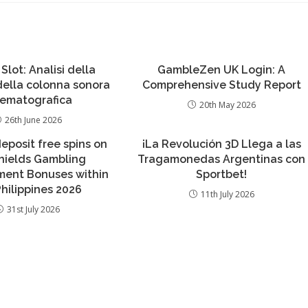
 Slot: Analisi della
GambleZen UK Login: A
 della colonna sonora
Comprehensive Study Report
nematografica
20th May 2026
26th June 2026
eposit free spins on
¡La Revolución 3D Llega a las
hields Gambling
Tragamonedas Argentinas con
ment Bonuses within
Sportbet!
Philippines 2026
11th July 2026
31st July 2026