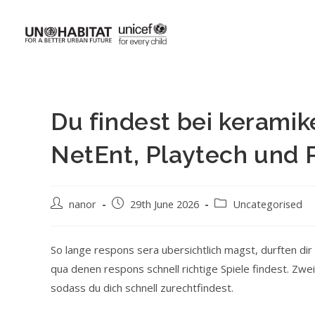
Du findest bei kerami
NetEnt, Playtech und 
nanor
29th June 2026
Uncategorised
So lange respons sera ubersichtlich magst, durften dir
qua denen respons schnell richtige Spiele findest. Zwe
sodass du dich schnell zurechtfindest.