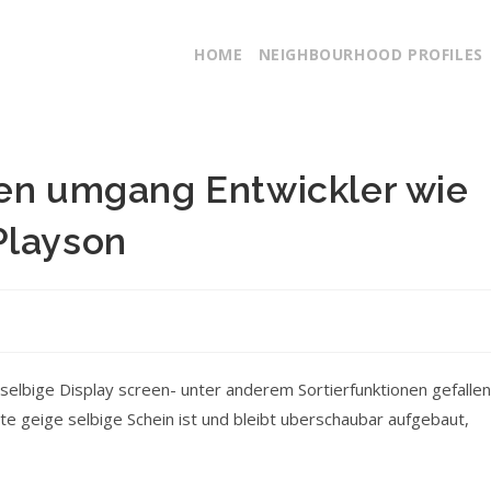
HOME
NEIGHBOURHOOD PROFILES
ken umgang Entwickler wie
Playson
 selbige Display screen- unter anderem Sortierfunktionen gefallen
ite geige selbige Schein ist und bleibt uberschaubar aufgebaut,