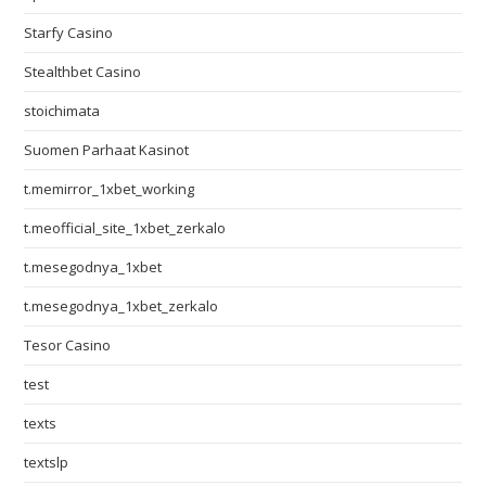
Starfy Casino
Stealthbet Casino
stoichimata
Suomen Parhaat Kasinot
t.memirror_1xbet_working
t.meofficial_site_1xbet_zerkalo
t.mesegodnya_1xbet
t.mesegodnya_1xbet_zerkalo
Tesor Casino
test
texts
textslp