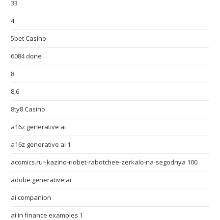
33
4
5bet Casino
6084 done
8
8,6
8ty8 Casino
a16z generative ai
a16z generative ai 1
acomics.ru~kazino-riobet-rabotchee-zerkalo-na-segodnya 100
adobe generative ai
ai companion
ai in finance examples 1