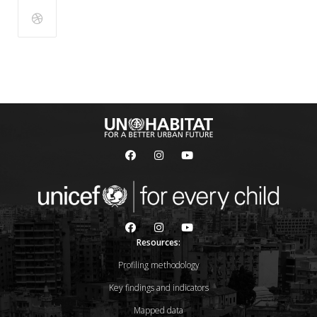
Resources:
Profiling methodology
Key findings and indicators
Mapped data