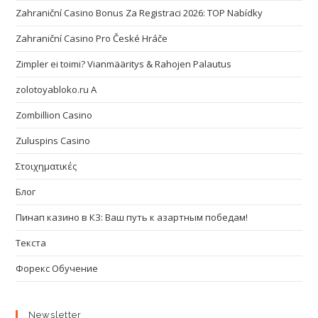
Zahraniční Casino Bonus Za Registraci 2026: TOP Nabídky
Zahraniční Casino Pro České Hráče
Zimpler ei toimi? Vianmääritys & Rahojen Palautus
zolotoyabloko.ru A
Zombillion Casino
Zuluspins Casino
Στοιχηματικές
Блог
Пинап казино в КЗ: Ваш путь к азартным победам!
Текста
Форекс Обучение
Newsletter