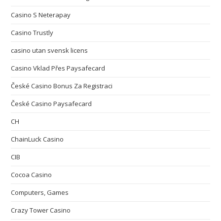
Casino S Neterapay
Casino Trustly
casino utan svensk licens
Casino Vklad Přes Paysafecard
České Casino Bonus Za Registraci
České Casino Paysafecard
CH
ChainLuck Casino
CIB
Cocoa Casino
Computers, Games
Crazy Tower Сasino