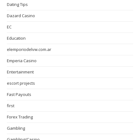
Dating Tips
Dazard Casino
EC
Education
elemporiodelvw.com.ar
Emperia Casino
Entertainment
escort projects
Fast Payouts
first
Forex Trading
Gambling
Gambling/Casino