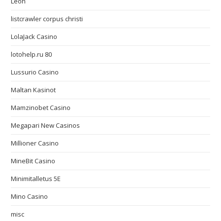
Leon
listcrawler corpus christi
LolaJack Casino
lotohelp.ru 80
Lussurio Casino
Maltan Kasinot
Mamzinobet Casino
Megapari New Casinos
Millioner Casino
MineBit Casino
Minimitalletus 5E
Mino Casino
misc