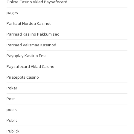
Online Casino Vklad Paysafecard
pages
Parhaat Nordea Kasinot
Parimad Kasiino Pakkumised
Parimad Välismaa Kasiinod
Paynplay Kasiino Eesti
Paysafecard Vklad Casino
Piratepots Casino
Poker
Post
posts
Public
Publick