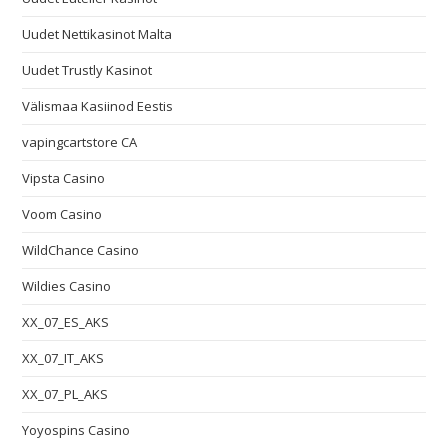
Uudet Nettikasinot Malta
Uudet Trustly Kasinot
Välismaa Kasiinod Eestis
vapingcartstore CA
Vipsta Casino
Voom Casino
WildChance Casino
Wildies Casino
XX_07_ES_AKS
XX_07_IT_AKS
XX_07_PL_AKS
Yoyospins Casino