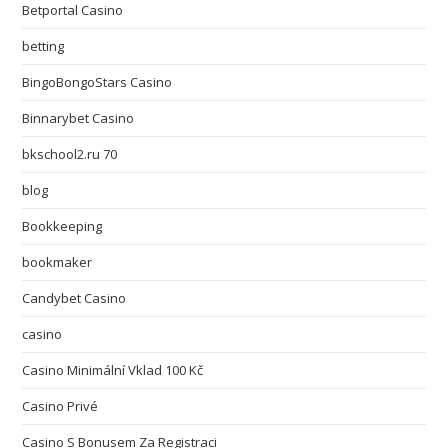
Betportal Casino
betting
BingoBongoStars Casino
Binnarybet Casino
bkschool2.ru 70
blog
Bookkeeping
bookmaker
Candybet Casino
casino
Casino Minimální Vklad 100 Kč
Casino Privé
Casino S Bonusem Za Registraci