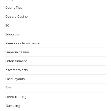
Dating Tips
Dazard Casino
EC
Education
elemporiodelvw.com.ar
Emperia Casino
Entertainment
escort projects
Fast Payouts
first
Forex Trading
Gambling