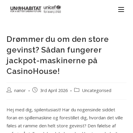
Drømmer du om den store
gevinst? Sådan fungerer
jackpot-maskinerne på
CasinoHouse!
nanor
3rd April 2026
Uncategorised
Hej med dig, spilentusiast! Har du nogensinde siddet
foran en spillemaskine og forestillet dig, hvordan det ville
føles at ramme den helt store gevinst? Den følelse af