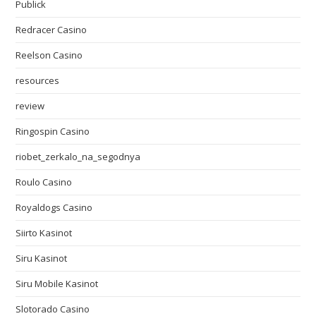
Publick
Redracer Casino
Reelson Casino
resources
review
Ringospin Casino
riobet_zerkalo_na_segodnya
Roulo Casino
Royaldogs Casino
Siirto Kasinot
Siru Kasinot
Siru Mobile Kasinot
Slotorado Casino