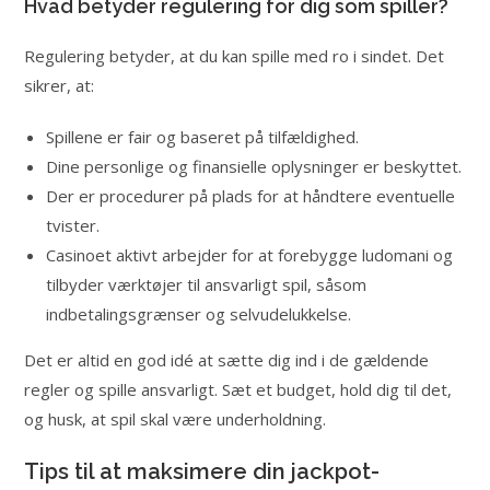
Hvad betyder regulering for dig som spiller?
Regulering betyder, at du kan spille med ro i sindet. Det
sikrer, at:
Spillene er fair og baseret på tilfældighed.
Dine personlige og finansielle oplysninger er beskyttet.
Der er procedurer på plads for at håndtere eventuelle
tvister.
Casinoet aktivt arbejder for at forebygge ludomani og
tilbyder værktøjer til ansvarligt spil, såsom
indbetalingsgrænser og selvudelukkelse.
Det er altid en god idé at sætte dig ind i de gældende
regler og spille ansvarligt. Sæt et budget, hold dig til det,
og husk, at spil skal være underholdning.
Tips til at maksimere din jackpot-