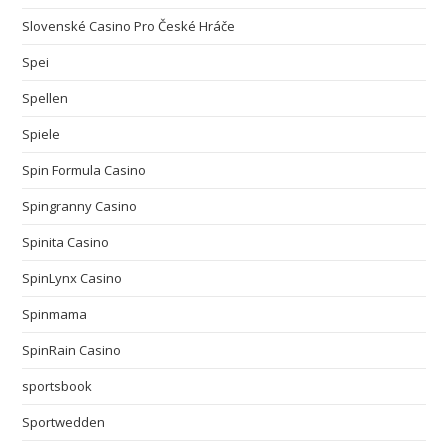
Slovenské Casino Pro České Hráče
Spei
Spellen
Spiele
Spin Formula Casino
Spingranny Casino
Spinita Casino
SpinLynx Casino
Spinmama
SpinRain Casino
sportsbook
Sportwedden