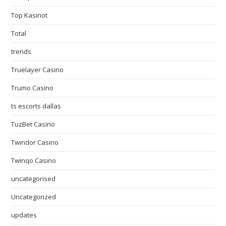
Top Kasinot
Total
trends
Truelayer Casino
Trumo Casino
ts escorts dallas
TuzBet Casino
Twindor Casino
Twinqo Casino
uncategorised
Uncategorized
updates