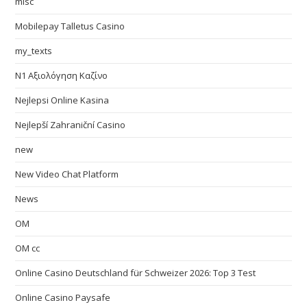
misc
Mobilepay Talletus Casino
my_texts
N1 Αξιολόγηση Καζίνο
Nejlepsi Online Kasina
Nejlepší Zahraniční Casino
new
New Video Chat Platform
News
OM
OM cc
Online Casino Deutschland für Schweizer 2026: Top 3 Test
Online Casino Paysafe