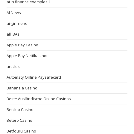
ai in finance examples 1
AI News
ai-girlfriend
all_BAz
Apple Pay Casino
Apple Pay Nettikasinot
articles
Automaty Online Paysafecard
Bananzia Casino
Beste Ausländische Online Casinos
Betcleo Casino
Betero Casino
Betfouru Casino