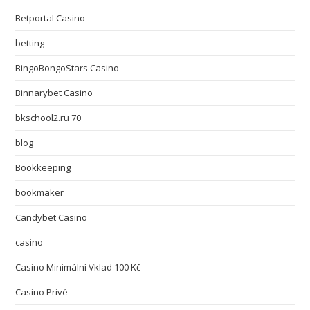
Betportal Casino
betting
BingoBongoStars Casino
Binnarybet Casino
bkschool2.ru 70
blog
Bookkeeping
bookmaker
Candybet Casino
casino
Casino Minimální Vklad 100 Kč
Casino Privé