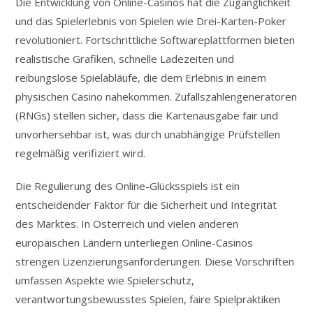
Die Entwicklung von Online-Casinos hat die Zugänglichkeit
und das Spielerlebnis von Spielen wie Drei-Karten-Poker
revolutioniert. Fortschrittliche Softwareplattformen bieten
realistische Grafiken, schnelle Ladezeiten und
reibungslose Spielabläufe, die dem Erlebnis in einem
physischen Casino nahekommen. Zufallszahlengeneratoren
(RNGs) stellen sicher, dass die Kartenausgabe fair und
unvorhersehbar ist, was durch unabhängige Prüfstellen
regelmäßig verifiziert wird.
Die Regulierung des Online-Glücksspiels ist ein
entscheidender Faktor für die Sicherheit und Integrität
des Marktes. In Österreich und vielen anderen
europäischen Ländern unterliegen Online-Casinos
strengen Lizenzierungsanforderungen. Diese Vorschriften
umfassen Aspekte wie Spielerschutz,
verantwortungsbewusstes Spielen, faire Spielpraktiken