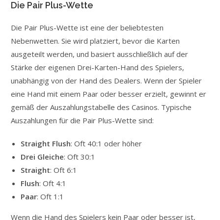
Die Pair Plus-Wette
Die Pair Plus-Wette ist eine der beliebtesten
Nebenwetten. Sie wird platziert, bevor die Karten
ausgeteilt werden, und basiert ausschließlich auf der
Stärke der eigenen Drei-Karten-Hand des Spielers,
unabhängig von der Hand des Dealers. Wenn der Spieler
eine Hand mit einem Paar oder besser erzielt, gewinnt er
gemäß der Auszahlungstabelle des Casinos. Typische
Auszahlungen für die Pair Plus-Wette sind:
Straight Flush
: Oft 40:1 oder höher
Drei Gleiche
: Oft 30:1
Straight
: Oft 6:1
Flush
: Oft 4:1
Paar
: Oft 1:1
Wenn die Hand des Spielers kein Paar oder besser ist,