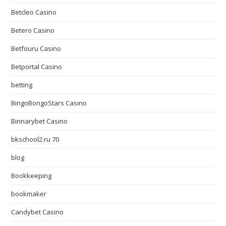
Betcleo Casino
Betero Casino
Betfouru Casino
Betportal Casino
betting
BingoBongoStars Casino
Binnarybet Casino
bkschool2.ru 70
blog
Bookkeeping
bookmaker
Candybet Casino