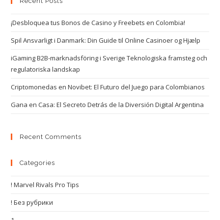
Recent Posts
¡Desbloquea tus Bonos de Casino y Freebets en Colombia!
Spil Ansvarligt i Danmark: Din Guide til Online Casinoer og Hjælp
iGaming B2B-marknadsföring i Sverige Teknologiska framsteg och
regulatoriska landskap
Criptomonedas en Novibet: El Futuro del Juego para Colombianos
Gana en Casa: El Secreto Detrás de la Diversión Digital Argentina
Recent Comments
Categories
! Marvel Rivals Pro Tips
! Без рубрики