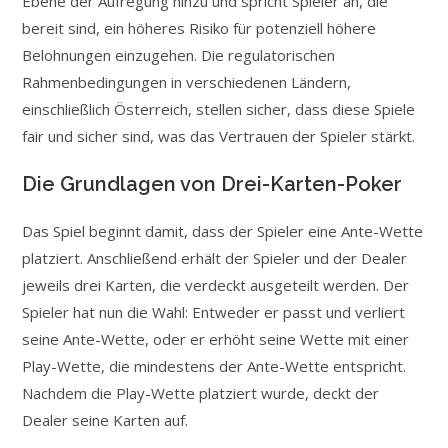
Ebene der Aufregung hinzu und spricht Spieler an, die
bereit sind, ein höheres Risiko für potenziell höhere
Belohnungen einzugehen. Die regulatorischen
Rahmenbedingungen in verschiedenen Ländern,
einschließlich Österreich, stellen sicher, dass diese Spiele
fair und sicher sind, was das Vertrauen der Spieler stärkt.
Die Grundlagen von Drei-Karten-Poker
Das Spiel beginnt damit, dass der Spieler eine Ante-Wette
platziert. Anschließend erhält der Spieler und der Dealer
jeweils drei Karten, die verdeckt ausgeteilt werden. Der
Spieler hat nun die Wahl: Entweder er passt und verliert
seine Ante-Wette, oder er erhöht seine Wette mit einer
Play-Wette, die mindestens der Ante-Wette entspricht.
Nachdem die Play-Wette platziert wurde, deckt der
Dealer seine Karten auf.