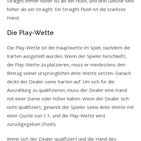
Straight immer höher ist als ein Flush, und drei Gleiche sind
höher als ein Straight. Ein Straight Flush ist die stärkste
Hand.
Die Play-Wette
Die Play-Wette ist die Hauptwette im Spiel, nachdem die
Karten ausgeteilt wurden. Wenn der Spieler beschließt,
die Play-Wette zu platzieren, muss er mindestens den
Betrag seiner ursprünglichen Ante-Wette setzen. Danach
deckt der Dealer seine Karten auf. Um sich für die
Auszahlung zu qualifizieren, muss der Dealer eine Hand
mit einer Dame oder höher haben. Wenn der Dealer sich
nicht qualifiziert, gewinnt der Spieler seine Ante-Wette mit
einer Quote von 1:1, und die Play-Wette wird
zurückgegeben (Push).
Wenn sich der Dealer qualifiziert und die Hand des