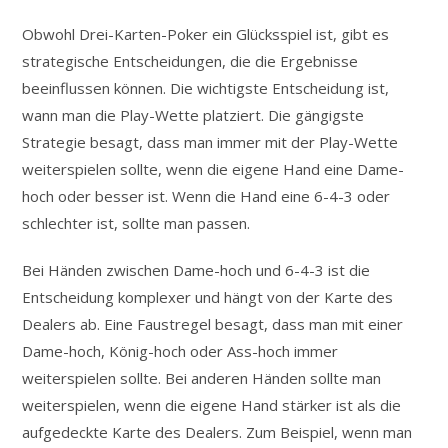
Obwohl Drei-Karten-Poker ein Glücksspiel ist, gibt es
strategische Entscheidungen, die die Ergebnisse
beeinflussen können. Die wichtigste Entscheidung ist,
wann man die Play-Wette platziert. Die gängigste
Strategie besagt, dass man immer mit der Play-Wette
weiterspielen sollte, wenn die eigene Hand eine Dame-
hoch oder besser ist. Wenn die Hand eine 6-4-3 oder
schlechter ist, sollte man passen.
Bei Händen zwischen Dame-hoch und 6-4-3 ist die
Entscheidung komplexer und hängt von der Karte des
Dealers ab. Eine Faustregel besagt, dass man mit einer
Dame-hoch, König-hoch oder Ass-hoch immer
weiterspielen sollte. Bei anderen Händen sollte man
weiterspielen, wenn die eigene Hand stärker ist als die
aufgedeckte Karte des Dealers. Zum Beispiel, wenn man