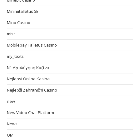
MineBit Casino
Minimitalletus 5E
Mino Casino
misc
Mobilepay Talletus Casino
my_texts
N1 Αξιολόγηση Καζίνο
Nejlepsi Online Kasina
Nejlepší Zahraniční Casino
new
New Video Chat Platform
News
OM