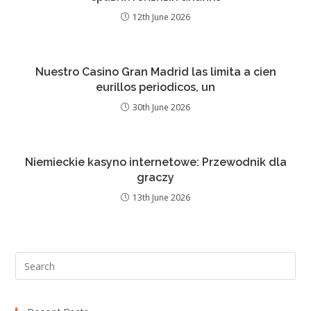
12th June 2026
Nuestro Casino Gran Madrid las limita a cien
eurillos periodicos, un
30th June 2026
Niemieckie kasyno internetowe: Przewodnik dla
graczy
13th June 2026