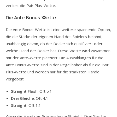
verliert die Pair Plus-Wette.
Die Ante Bonus-Wette
Die Ante Bonus-Wette ist eine weitere spannende Option,
die die Stärke der eigenen Hand des Spielers belohnt,
unabhängig davon, ob der Dealer sich qualifiziert oder
welche Hand der Dealer hat. Diese Wette wird zusammen
mit der Ante-Wette platziert. Die Auszahlungen für die
Ante Bonus-Wette sind in der Regel höher als für die Pair
Plus-Wette und werden nur für die stärksten Hände
vergeben:
Straight Flush
: Oft 5:1
Drei Gleiche
: Oft 4:1
Straight
: Oft 1:1
Wenn die Hand des Spielers keine Straight, Drei Gleiche