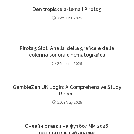
Den tropiske ø-tema i Pirots 5
29th June 2026
Pirots 5 Slot: Analisi della grafica e della
colonna sonora cinematografica
26th June 2026
GambleZen UK Login: A Comprehensive Study
Report
20th May 2026
Онлайн ставки на футбол ЧМ 2026:
сравнительный анализ