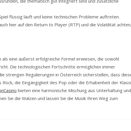
srunden, die thematisch gut integriert sind und zusätzliche
piel flüssig läuft und keine technischen Probleme auftreten.
uch hier auf den Return to Player (RTP) und die Volatilität achten
 als eine äußerst erfolgreiche Formel erwiesen, die sowohl
richt. Die technologischen Fortschritte ermöglichen immer
e strengen Regulierungen in Österreich sicherstellen, dass dies
es Rock, die Eingängigkeit des Pop oder die Erhabenheit der Klass
onCasino
bieten eine harmonische Mischung aus Unterhaltung und
hen Sie die Walzen und lassen Sie die Musik Ihren Weg zum