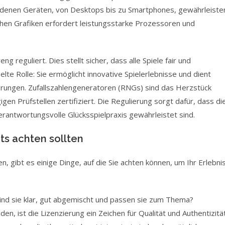
hiedenen Geräten, von Desktops bis zu Smartphones, gewährleiste
hen Grafiken erfordert leistungsstarke Prozessoren und
ng reguliert. Dies stellt sicher, dass alle Spiele fair und
elte Rolle: Sie ermöglicht innovative Spielerlebnisse und dient
derungen. Zufallszahlengeneratoren (RNGs) sind das Herzstück
n Prüfstellen zertifiziert. Die Regulierung sorgt dafür, dass di
verantwortungsvolle Glücksspielpraxis gewährleistet sind.
ts achten sollten
en, gibt es einige Dinge, auf die Sie achten können, um Ihr Erlebni
Sind sie klar, gut abgemischt und passen sie zum Thema?
n, ist die Lizenzierung ein Zeichen für Qualität und Authentizität