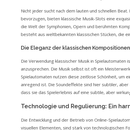
Nicht jeder sucht nach dem lauten und schnellen Beat.
bevorzugen, bieten klassische Musik-Slots eine exquisi
die Welt der Symphonien, Opern und berühmten Komponist
besteht aus weltbekannten klassischen Stücken, die e
Die Eleganz der klassischen Kompositionen
Die Verwendung klassischer Musik in Spielautomaten i
anzusprechen. Die Musik selbst ist oft ein Meisterwer
Spielautomaten nutzen diese zeitlose Schönheit, um ei
anregend ist. Die Soundeffekte sind hier subtiler, abe
dass sie das Spielerlebnis auf eine subtile, aber wirk
Technologie und Regulierung: Ein h
Die Entwicklung und der Betrieb von Online-Spielauto
visuellen Elementen, sind stark von technologischen F