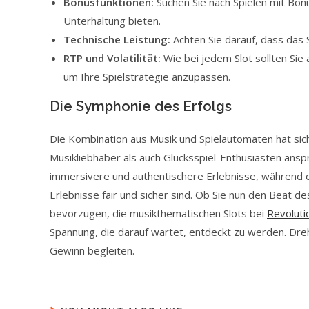
Bonusfunktionen:
Suchen Sie nach Spielen mit Bonu
Unterhaltung bieten.
Technische Leistung:
Achten Sie darauf, dass das S
RTP und Volatilität:
Wie bei jedem Slot sollten Sie a
um Ihre Spielstrategie anzupassen.
Die Symphonie des Erfolgs
Die Kombination aus Musik und Spielautomaten hat sich
Musikliebhaber als auch Glücksspiel-Enthusiasten ansp
immersivere und authentischere Erlebnisse, während di
Erlebnisse fair und sicher sind. Ob Sie nun den Beat d
bevorzugen, die musikthematischen Slots bei
Revoluti
Spannung, die darauf wartet, entdeckt zu werden. Dre
Gewinn begleiten.