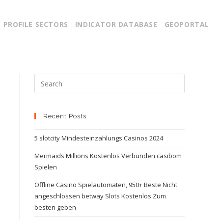
PROFILE SECTORS
INDICATOR DATABASE
GEOPORTAL
Recent Posts
5 slotcity Mindesteinzahlungs Casinos 2024
Mermaids Millions Kostenlos Verbunden casibom
Spielen
Offline Casino Spielautomaten, 950+ Beste Nicht
angeschlossen betway Slots Kostenlos Zum
besten geben