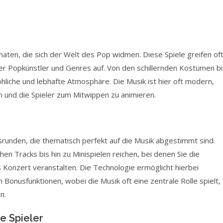
aten, die sich der Welt des Pop widmen. Diese Spiele greifen of
bter Popkünstler und Genres auf. Von den schillernden Kostümen b
hliche und lebhafte Atmosphäre. Die Musik ist hier oft modern,
n und die Spieler zum Mitwippen zu animieren.
usrunden, die thematisch perfekt auf die Musik abgestimmt sind.
hen Tracks bis hin zu Minispielen reichen, bei denen Sie die
s Konzert veranstalten. Die Technologie ermöglicht hierbei
onusfunktionen, wobei die Musik oft eine zentrale Rolle spielt,
n.
e Spieler