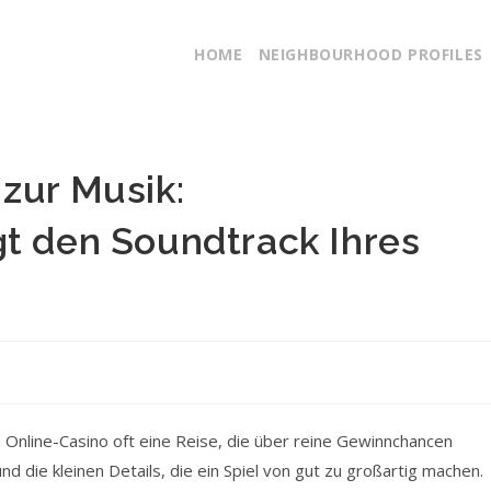
HOME
NEIGHBOURHOOD PROFILES
zur Musik:
gt den Soundtrack Ihres
n Online-Casino oft eine Reise, die über reine Gewinnchancen
d die kleinen Details, die ein Spiel von gut zu großartig machen.