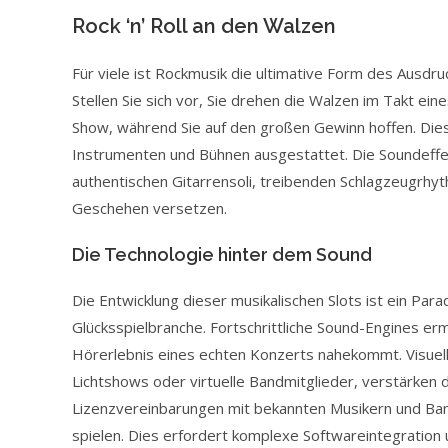
Rock ‘n’ Roll an den Walzen
Für viele ist Rockmusik die ultimative Form des Ausdru
Stellen Sie sich vor, Sie drehen die Walzen im Takt ein
Show, während Sie auf den großen Gewinn hoffen. Diese
Instrumenten und Bühnen ausgestattet. Die Soundeffek
authentischen Gitarrensoli, treibenden Schlagzeugrhy
Geschehen versetzen.
Die Technologie hinter dem Sound
Die Entwicklung dieser musikalischen Slots ist ein Para
Glücksspielbranche. Fortschrittliche Sound-Engines erm
Hörerlebnis eines echten Konzerts nahekommt. Visuelle
Lichtshows oder virtuelle Bandmitglieder, verstärken d
Lizenzvereinbarungen mit bekannten Musikern und Ban
spielen. Dies erfordert komplexe Softwareintegration 