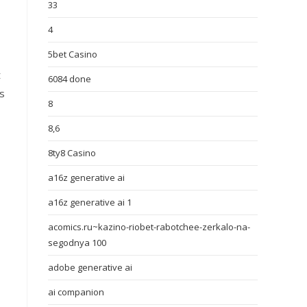
33
4
5bet Casino
t
6084 done
is
8
8,6
8ty8 Casino
a16z generative ai
a16z generative ai 1
acomics.ru~kazino-riobet-rabotchee-zerkalo-na-
segodnya 100
adobe generative ai
ai companion