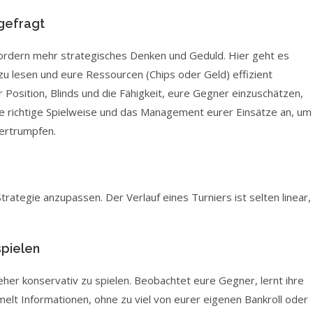
 gefragt
rfordern mehr strategisches Denken und Geduld. Hier geht es
u lesen und eure Ressourcen (Chips oder Geld) effizient
r Position, Blinds und die Fähigkeit, eure Gegner einzuschätzen,
ie richtige Spielweise und das Management eurer Einsätze an, um
ertrumpfen.
trategie anzupassen. Der Verlauf eines Turniers ist selten linear,
spielen
eher konservativ zu spielen. Beobachtet eure Gegner, lernt ihre
melt Informationen, ohne zu viel von eurer eigenen Bankroll oder