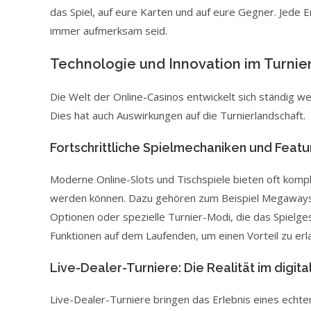
das Spiel, auf eure Karten und auf eure Gegner. Jede En
immer aufmerksam seid.
Technologie und Innovation im Turni
Die Welt der Online-Casinos entwickelt sich ständig we
Dies hat auch Auswirkungen auf die Turnierlandschaft.
Fortschrittliche Spielmechaniken und Featu
Moderne Online-Slots und Tischspiele bieten oft kompl
werden können. Dazu gehören zum Beispiel Megaways
Optionen oder spezielle Turnier-Modi, die das Spielg
Funktionen auf dem Laufenden, um einen Vorteil zu erl
Live-Dealer-Turniere: Die Realität im digit
Live-Dealer-Turniere bringen das Erlebnis eines echte