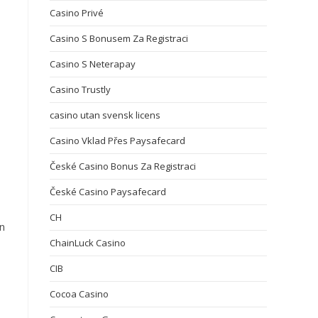
Casino Privé
Casino S Bonusem Za Registraci
Casino S Neterapay
Casino Trustly
casino utan svensk licens
Casino Vklad Přes Paysafecard
České Casino Bonus Za Registraci
České Casino Paysafecard
CH
en
ChainLuck Casino
CIB
Cocoa Casino