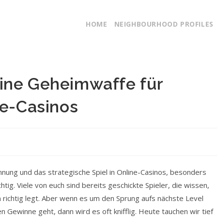
HOME
NEIGHBOURHOOD PROFILES
ine Geheimwaffe für
ne-Casinos
Spannung und das strategische Spiel in Online-Casinos, besonders
tig. Viele von euch sind bereits geschickte Spieler, die wissen,
 richtig legt. Aber wenn es um den Sprung aufs nächste Level
 Gewinne geht, dann wird es oft knifflig. Heute tauchen wir tief