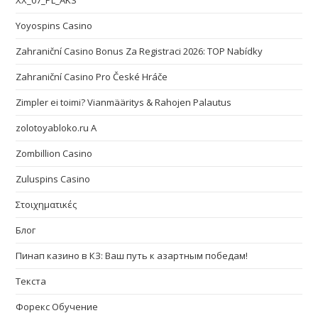
XX_07_PL_AKS
Yoyospins Casino
Zahraniční Casino Bonus Za Registraci 2026: TOP Nabídky
Zahraniční Casino Pro České Hráče
Zimpler ei toimi? Vianmääritys & Rahojen Palautus
zolotoyabloko.ru A
Zombillion Casino
Zuluspins Casino
Στοιχηματικές
Блог
Пинап казино в КЗ: Ваш путь к азартным победам!
Текста
Форекс Обучение