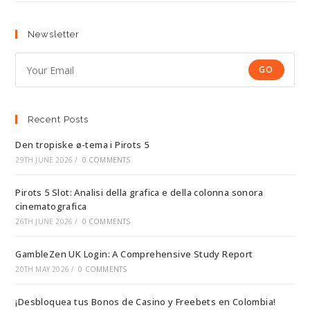
Newsletter
GO
Recent Posts
Den tropiske ø-tema i Pirots 5
29TH JUNE 2026
/
0 COMMENTS
Pirots 5 Slot: Analisi della grafica e della colonna sonora
cinematografica
26TH JUNE 2026
/
0 COMMENTS
GambleZen UK Login: A Comprehensive Study Report
20TH MAY 2026
/
0 COMMENTS
¡Desbloquea tus Bonos de Casino y Freebets en Colombia!