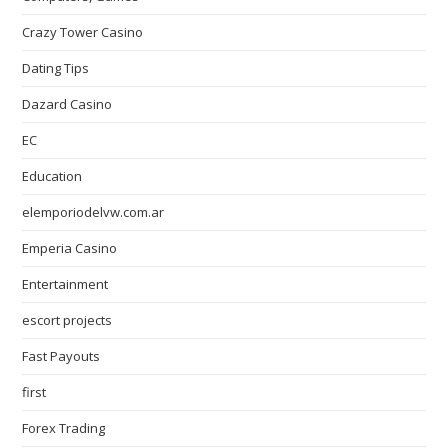
Crazy Tower Сasino
Dating Tips
Dazard Casino
EC
Education
elemporiodelvw.com.ar
Emperia Casino
Entertainment
escort projects
Fast Payouts
first
Forex Trading