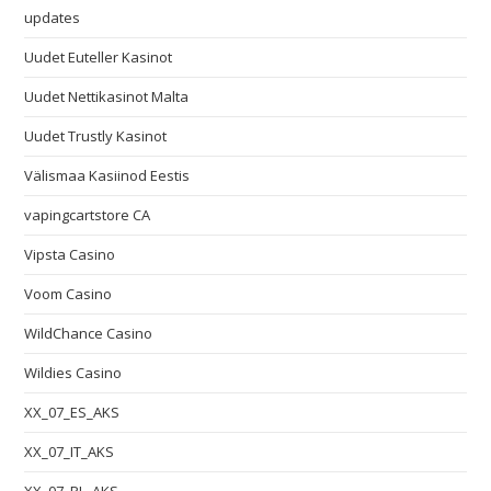
updates
Uudet Euteller Kasinot
Uudet Nettikasinot Malta
Uudet Trustly Kasinot
Välismaa Kasiinod Eestis
vapingcartstore CA
Vipsta Casino
Voom Casino
WildChance Casino
Wildies Casino
XX_07_ES_AKS
XX_07_IT_AKS