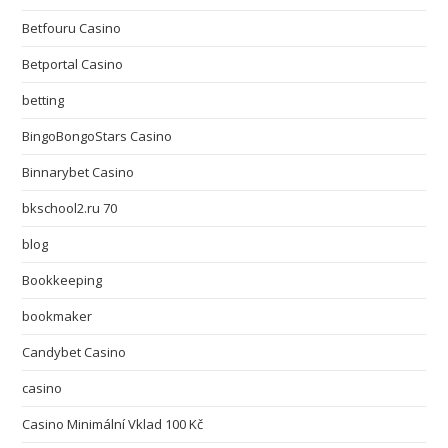
Betfouru Casino
Betportal Casino
betting
BingoBongoStars Casino
Binnarybet Casino
bkschool2.ru 70
blog
Bookkeeping
bookmaker
Candybet Casino
casino
Casino Minimální Vklad 100 Kč