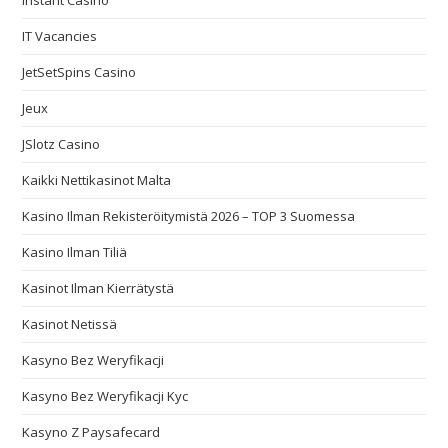
Instant Casino
IT Vacancies
JetSetSpins Casino
Jeux
JSlotz Casino
Kaikki Nettikasinot Malta
Kasino Ilman Rekisteröitymistä 2026 – TOP 3 Suomessa
Kasino Ilman Tiliä
Kasinot Ilman Kierrätystä
Kasinot Netissä
Kasyno Bez Weryfikacji
Kasyno Bez Weryfikacji Kyc
Kasyno Z Paysafecard