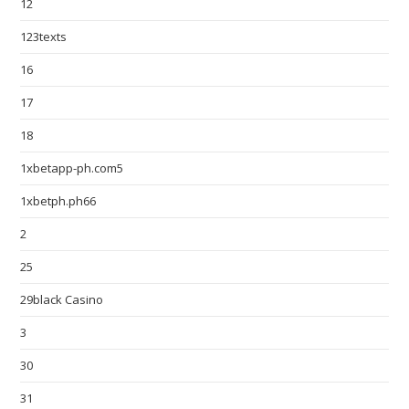
12
123texts
16
17
18
1xbetapp-ph.com5
1xbetph.ph66
2
25
29black Casino
3
30
31