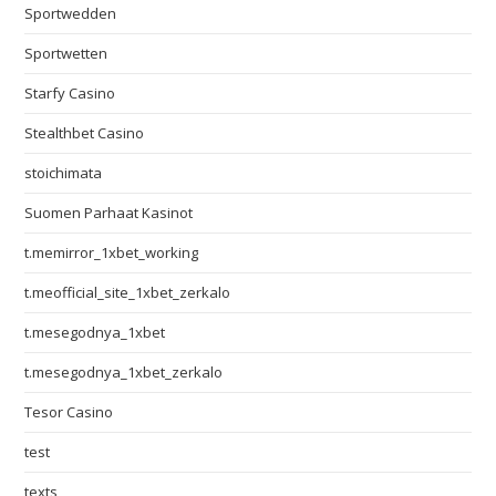
Sportwedden
Sportwetten
Starfy Casino
Stealthbet Casino
stoichimata
Suomen Parhaat Kasinot
t.memirror_1xbet_working
t.meofficial_site_1xbet_zerkalo
t.mesegodnya_1xbet
t.mesegodnya_1xbet_zerkalo
Tesor Casino
test
texts