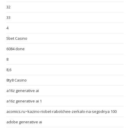
32
33
4
5bet Casino
6084 done
8
8,6
8ty8 Casino
a16z generative ai
a16z generative ai 1
acomics.ru~kazino-riobet-rabotchee-zerkalo-na-segodnya 100
adobe generative ai