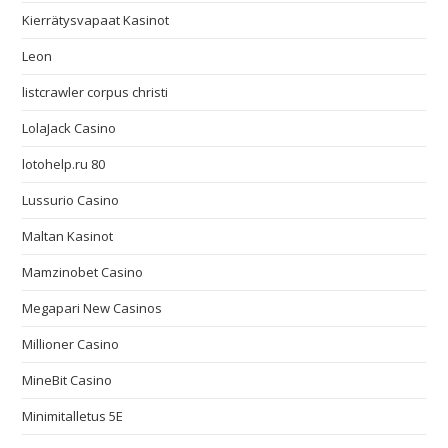
Kierrätysvapaat Kasinot
Leon
listcrawler corpus christi
LolaJack Casino
lotohelp.ru 80
Lussurio Casino
Maltan Kasinot
Mamzinobet Casino
Megapari New Casinos
Millioner Casino
MineBit Casino
Minimitalletus 5E