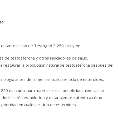
to.
durante el uso de Testoged E 250 incluyen:
les de testosterona y otros indicadores de salud.
r a restaurar la producción natural de testosterona después del
inología antes de comenzar cualquier ciclo de esteroides.
 250 es crucial para maximizar sus beneficios mientras se
e dosificación establecido y estar siempre atento a cómo
prioridad en cualquier ciclo de esteroides.