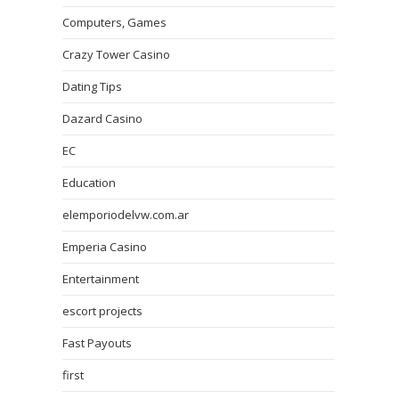
Computers, Games
Crazy Tower Сasino
Dating Tips
Dazard Casino
EC
Education
elemporiodelvw.com.ar
Emperia Casino
Entertainment
escort projects
Fast Payouts
first