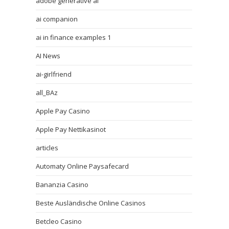
adobe generative ai
ai companion
ai in finance examples 1
AI News
ai-girlfriend
all_BAz
Apple Pay Casino
Apple Pay Nettikasinot
articles
Automaty Online Paysafecard
Bananzia Casino
Beste Ausländische Online Casinos
Betcleo Casino