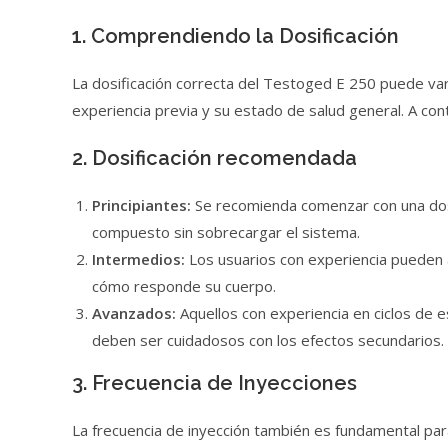
1. Comprendiendo la Dosificación
La dosificación correcta del Testoged E 250 puede varia
experiencia previa y su estado de salud general. A co
2. Dosificación recomendada
Principiantes:
Se recomienda comenzar con una dos
compuesto sin sobrecargar el sistema.
Intermedios:
Los usuarios con experiencia pueden
cómo responde su cuerpo.
Avanzados:
Aquellos con experiencia en ciclos de
deben ser cuidadosos con los efectos secundarios.
3. Frecuencia de Inyecciones
La frecuencia de inyección también es fundamental par