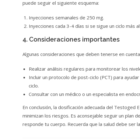
puede seguir el siguiente esquema:
Inyecciones semanales de 250 mg.
Inyecciones cada 3-4 días si se sigue un ciclo más al
4. Consideraciones importantes
Algunas consideraciones que deben tenerse en cuenta 
Realizar análisis regulares para monitorear los nive
Incluir un protocolo de post-ciclo (PCT) para ayuda
ciclo.
Consultar con un médico o un especialista en endocr
En conclusión, la dosificación adecuada del Testoged E
minimizan los riesgos. Es aconsejable seguir un plan d
responde tu cuerpo. Recuerda que la salud debe ser la 