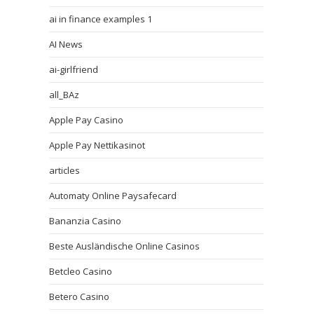
ai in finance examples 1
AI News
ai-girlfriend
all_BAz
Apple Pay Casino
Apple Pay Nettikasinot
articles
Automaty Online Paysafecard
Bananzia Casino
Beste Ausländische Online Casinos
Betcleo Casino
Betero Casino