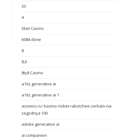
33
4
5bet Casino
6084 done
8
8,6
8ty8 Casino
a16z generative ai
a16z generative ai 1
acomics.ru~kazino-riobet-rabotchee-zerkalo-na-
segodnya 100
adobe generative ai
ai companion