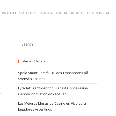
PROFILE SECTORS
INDICATOR DATABASE
GEOPORTAL
Recent Posts
Spela Smart: Förstå RTP och Transparens på
Svenska Casinon
LyraBet: Framtiden för Svenskt Onlinekasino
.
Genom Innovation och Ansvar
Las Mejores Mesas de Casino en Vivo para
Jugadores Argentinos