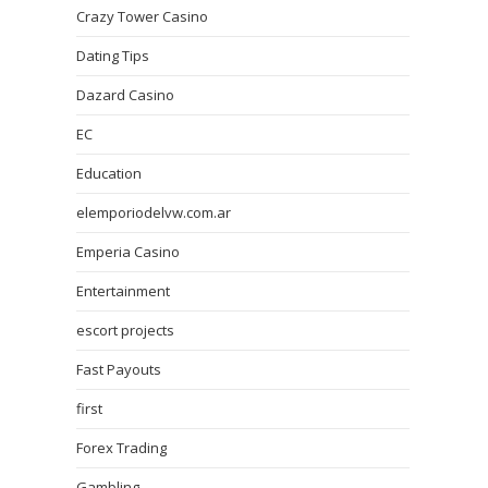
Crazy Tower Сasino
Dating Tips
Dazard Casino
EC
Education
elemporiodelvw.com.ar
Emperia Casino
Entertainment
escort projects
Fast Payouts
first
Forex Trading
Gambling