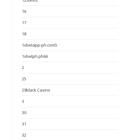
123texts
16
17
18
1xbetapp-ph.com5
1xbetph.ph66
2
25
29black Casino
3
30
31
32