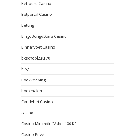
Betfouru Casino
Betportal Casino
betting
BingoBongoStars Casino
Binnarybet Casino
bkschool2.ru 70
blog
Bookkeeping
bookmaker
Candybet Casino
casino
Casino Minimální Vklad 100 Kč
Casino Privé