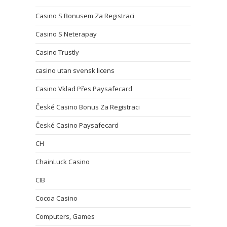
Casino S Bonusem Za Registraci
Casino S Neterapay
Casino Trustly
casino utan svensk licens
Casino Vklad Přes Paysafecard
České Casino Bonus Za Registraci
České Casino Paysafecard
CH
ChainLuck Casino
CIB
Cocoa Casino
Computers, Games