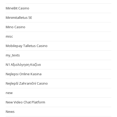
MineBit Casino
Minimitalletus 5E
Mino Casino
misc
Mobilepay Talletus Casino
my_texts
N1 Αξιολόγηση Καζίνο
Nejlepsi Online Kasina
Nejlepší Zahraniční Casino
new
New Video Chat Platform
News