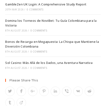
GambleZen UK Login: A Comprehensive Study Report
20TH MAY 2026
/
0 COMMENTS
Domina los Torneos de NoviBet: Tu Guía Colombiana para la
Victoria
8TH AUGUST 2026
/
0 COMMENTS
Bonos de Recarga en Megapuesta: La Chispa que Mantiene la
Diversión Colombiana
8TH AUGUST 2026
/
0 COMMENTS
Sol Casino: Más Allá de los Dados, una Aventura Narrativa
8TH AUGUST 2026
/
0 COMMENTS
Please Share This