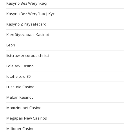
Kasyno Bez Weryfikacji
Kasyno Bez Weryfikacji Kyc
Kasyno Z Paysafecard
Kierrätysvapaat Kasinot
Leon
listcrawler corpus christi
LolaJack Casino
lotohelp.ru 80
Lussurio Casino
Maltan Kasinot
Mamzinobet Casino
Megapari New Casinos
Millioner Casino