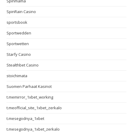
Spinmama
SpinRain Casino
sportsbook
Sportwedden
Sportwetten
Starfy Casino
Stealthbet Casino
stoichimata
Suomen Parhaat Kasinot
t.memirror_1xbet_working
t.meofficial_site_1xbet_zerkalo
t.mesegodnya_1xbet
t.mesegodnya_1xbet_zerkalo