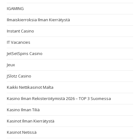
IGAMING
Ilmaiskierroksia Ilman Kierrätystä
Instant Casino
IT Vacancies
JetSetSpins Casino
Jeux
JSlotz Casino
Kaikki Nettikasinot Malta
Kasino Ilman Rekisteröitymistä 2026 – TOP 3 Suomessa
Kasino Ilman Tiliä
Kasinot Ilman Kierrätystä
Kasinot Netissä