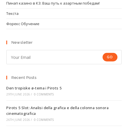
Пинап казино в КЗ: Ваш путь к азартным победам!
Текста
Форекс Обучение
Newsletter
GO
Recent Posts
Den tropiske ø-tema i Pirots 5
29TH JUNE 2026
/
0 COMMENTS
Pirots 5 Slot: Analisi della grafica e della colonna sonora
cinematografica
26TH JUNE 2026
/
0 COMMENTS