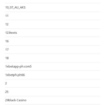
10_07_AU_AKS
11
12
123texts
16
17
18
1xbetapp-ph.com5
1xbetph.ph66
2
25
29black Casino