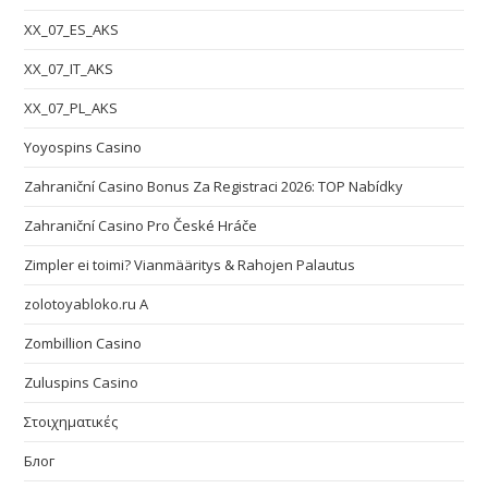
XX_07_ES_AKS
XX_07_IT_AKS
XX_07_PL_AKS
Yoyospins Casino
Zahraniční Casino Bonus Za Registraci 2026: TOP Nabídky
Zahraniční Casino Pro České Hráče
Zimpler ei toimi? Vianmääritys & Rahojen Palautus
zolotoyabloko.ru A
Zombillion Casino
Zuluspins Casino
Στοιχηματικές
Блог