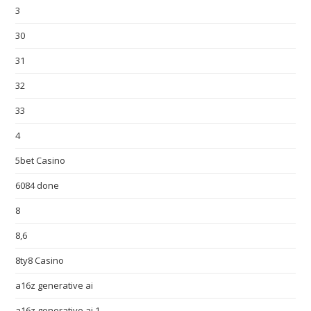
3
30
31
32
33
4
5bet Casino
6084 done
8
8,6
8ty8 Casino
a16z generative ai
a16z generative ai 1