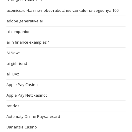
acomics.ru~kazino-riobet-rabotchee-zerkalo-na-segodnya 100
adobe generative ai
ai companion
ai in finance examples 1
AI News
ai-girlfriend
all_BAz
Apple Pay Casino
Apple Pay Nettikasinot
articles
Automaty Online Paysafecard
Bananzia Casino