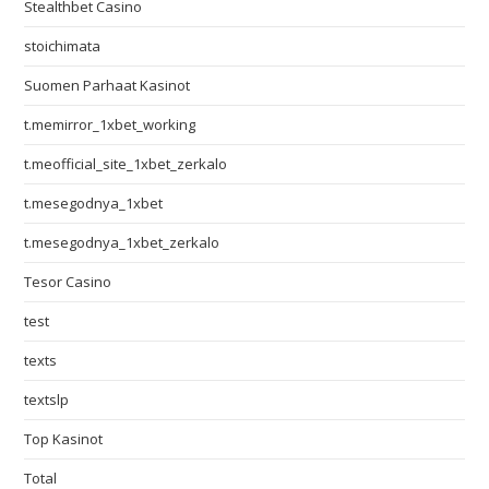
Stealthbet Casino
stoichimata
Suomen Parhaat Kasinot
t.memirror_1xbet_working
t.meofficial_site_1xbet_zerkalo
t.mesegodnya_1xbet
t.mesegodnya_1xbet_zerkalo
Tesor Casino
test
texts
textslp
Top Kasinot
Total