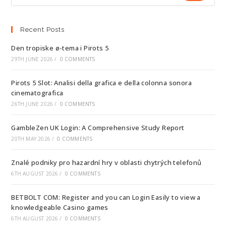
Recent Posts
Den tropiske ø-tema i Pirots 5
29TH JUNE 2026
/
0 COMMENTS
Pirots 5 Slot: Analisi della grafica e della colonna sonora
cinematografica
26TH JUNE 2026
/
0 COMMENTS
GambleZen UK Login: A Comprehensive Study Report
20TH MAY 2026
/
0 COMMENTS
Znalé podniky pro hazardní hry v oblasti chytrých telefonů
6TH AUGUST 2026
/
0 COMMENTS
BETBOLT COM: Register and you can Login Easily to view a
knowledgeable Casino games
6TH AUGUST 2026
/
0 COMMENTS