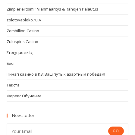
Zimpler ei toimi? Vianmääritys & Rahojen Palautus
zolotoyabloko.ru A
Zombillion Casino
Zuluspins Casino
Στοιχηματικές
Блог
Пинап казино в КЗ: Ваш путь к азартным победам!
Текста
Форекс Обучение
Newsletter
GO