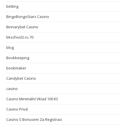
betting
BingoBongoStars Casino
Binnarybet Casino
bkschool2.ru 70
blog
Bookkeeping
bookmaker
Candybet Casino
casino
Casino Minimální Vklad 100 Kč
Casino Privé
Casino S Bonusem Za Registraci