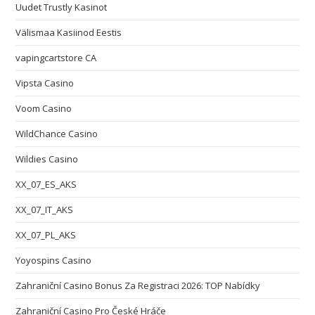
Uudet Trustly Kasinot
Välismaa Kasiinod Eestis
vapingcartstore CA
Vipsta Casino
Voom Casino
WildChance Casino
Wildies Casino
XX_07_ES_AKS
XX_07_IT_AKS
XX_07_PL_AKS
Yoyospins Casino
Zahraniční Casino Bonus Za Registraci 2026: TOP Nabídky
Zahraniční Casino Pro České Hráče