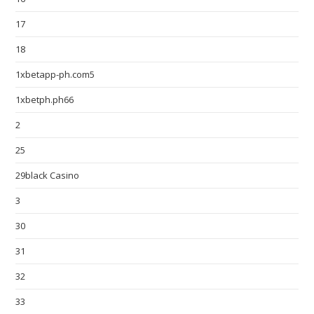
17
18
1xbetapp-ph.com5
1xbetph.ph66
2
25
29black Casino
3
30
31
32
33