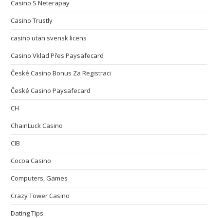
Casino S Neterapay
Casino Trustly
casino utan svensk licens
Casino Vklad Přes Paysafecard
České Casino Bonus Za Registraci
České Casino Paysafecard
CH
ChainLuck Casino
CIB
Cocoa Casino
Computers, Games
Crazy Tower Сasino
Dating Tips