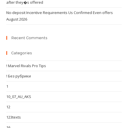
after they�s offered
No-deposit Incentive Requirements Us Confirmed Even offers
August 2026
Recent Comments
Categories
! Marvel Rivals Pro Tips
! Без рубрики
1
10_07_AU_AKS
12
123texts
16