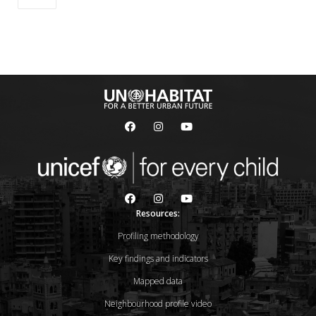
Resources:
Profiling methodology
Key findings and indicators
Mapped data
Neighbourhood profile video