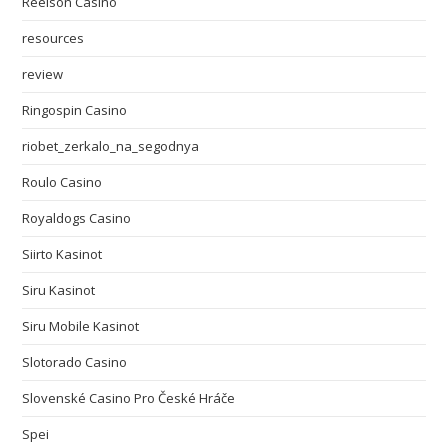
Reelson Casino
resources
review
Ringospin Casino
riobet_zerkalo_na_segodnya
Roulo Casino
Royaldogs Casino
Siirto Kasinot
Siru Kasinot
Siru Mobile Kasinot
Slotorado Casino
Slovenské Casino Pro České Hráče
Spei