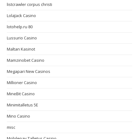
listcrawler corpus christi
LolaJack Casino
lotohelp.ru 80
Lussurio Casino
Maltan Kasinot
Mamzinobet Casino
Megapari New Casinos
Millioner Casino
MineBit Casino
Minimitalletus 5E
Mino Casino
misc
Mobilepay Talletus Casino