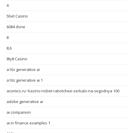
4
5bet Casino
6084 done
8
8,6
8ty8 Casino
a16z generative ai
a16z generative ai 1
acomics.ru~kazino-riobet-rabotchee-zerkalo-na-segodnya 100
adobe generative ai
ai companion
ai in finance examples 1