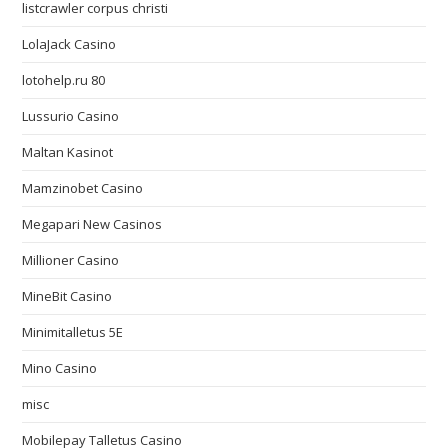
listcrawler corpus christi
LolaJack Casino
lotohelp.ru 80
Lussurio Casino
Maltan Kasinot
Mamzinobet Casino
Megapari New Casinos
Millioner Casino
MineBit Casino
Minimitalletus 5E
Mino Casino
misc
Mobilepay Talletus Casino