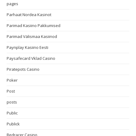
pages
Parhaat Nordea Kasinot
Parimad Kasiino Pakkumised
Parimad Välismaa Kasiinod
Paynplay Kasiino Eesti
Paysafecard Vklad Casino
Piratepots Casino
Poker
Post
posts
Public
Publick
Redracer Casino