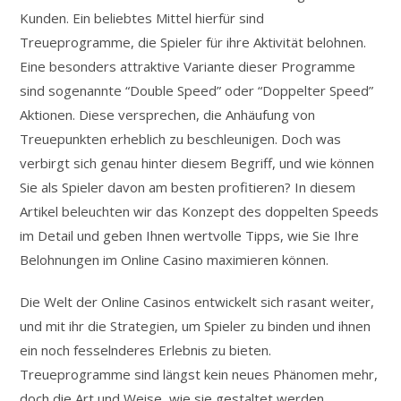
Kunden. Ein beliebtes Mittel hierfür sind
Treueprogramme, die Spieler für ihre Aktivität belohnen.
Eine besonders attraktive Variante dieser Programme
sind sogenannte “Double Speed” oder “Doppelter Speed”
Aktionen. Diese versprechen, die Anhäufung von
Treuepunkten erheblich zu beschleunigen. Doch was
verbirgt sich genau hinter diesem Begriff, und wie können
Sie als Spieler davon am besten profitieren? In diesem
Artikel beleuchten wir das Konzept des doppelten Speeds
im Detail und geben Ihnen wertvolle Tipps, wie Sie Ihre
Belohnungen im Online Casino maximieren können.
Die Welt der Online Casinos entwickelt sich rasant weiter,
und mit ihr die Strategien, um Spieler zu binden und ihnen
ein noch fesselnderes Erlebnis zu bieten.
Treueprogramme sind längst kein neues Phänomen mehr,
doch die Art und Weise, wie sie gestaltet werden,