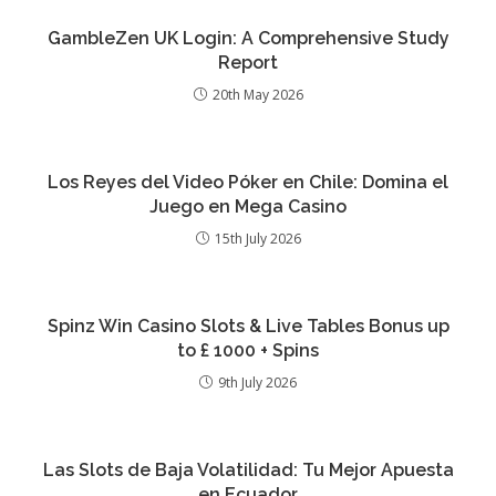
GambleZen UK Login: A Comprehensive Study
Report
20th May 2026
Los Reyes del Video Póker en Chile: Domina el
Juego en Mega Casino
15th July 2026
Spinz Win Casino Slots & Live Tables Bonus up
to £ 1000 + Spins
9th July 2026
Las Slots de Baja Volatilidad: Tu Mejor Apuesta
en Ecuador