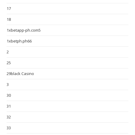
17
18
1xbetapp-ph.com5
1xbetph.ph66
2
25
29black Casino
3
30
31
32
33