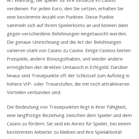
Art Währung, die Spieler für ihre Einsätze im Casino
verdienen. Für jeden Euro, den Sie setzen, erhalten Sie
eine bestimmte Anzahl von Punkten. Diese Punkte
sammeln sich auf Ihrem Spielerkonto an und können dann
gegen verschiedene Belohnungen eingetauscht werden.
Die genaue Umrechnung und die Art der Belohnungen
variieren stark von Casino zu Casino. Einige Casinos bieten
Freispiele, andere Bonusguthaben, und wieder andere
ermöglichen den direkten Umtausch in Echtgeld. Darüber
hinaus sind Treuepunkte oft der Schlüssel zum Aufstieg in
höhere VIP- oder Treuestufen, die mit noch attraktiveren
Vorteilen verbunden sind.
Die Bedeutung von Treuepunkten liegt in ihrer Fähigkeit,
eine langfristige Beziehung zwischen dem Spieler und dem
Casino zu fördern. Sie sind ein Anreiz für Spieler, bei einem
bestimmten Anbieter zu bleiben und ihre Spielaktivität