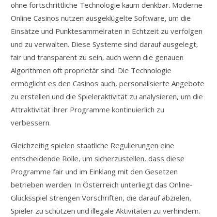
ohne fortschrittliche Technologie kaum denkbar. Moderne
Online Casinos nutzen ausgeklügelte Software, um die
Einsätze und Punktesammelraten in Echtzeit zu verfolgen
und zu verwalten. Diese Systeme sind darauf ausgelegt,
fair und transparent zu sein, auch wenn die genauen
Algorithmen oft proprietär sind. Die Technologie
ermöglicht es den Casinos auch, personalisierte Angebote
zu erstellen und die Spieleraktivität zu analysieren, um die
Attraktivität ihrer Programme kontinuierlich zu
verbessern.
Gleichzeitig spielen staatliche Regulierungen eine
entscheidende Rolle, um sicherzustellen, dass diese
Programme fair und im Einklang mit den Gesetzen
betrieben werden. In Österreich unterliegt das Online-
Glücksspiel strengen Vorschriften, die darauf abzielen,
Spieler zu schützen und illegale Aktivitäten zu verhindern.