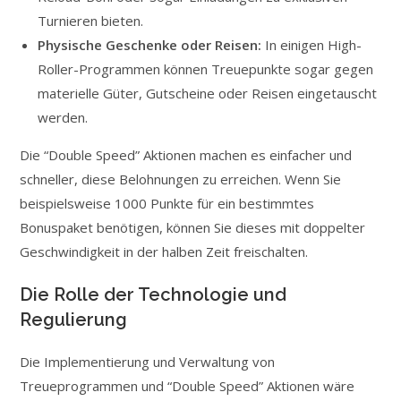
Turnieren bieten.
Physische Geschenke oder Reisen:
In einigen High-
Roller-Programmen können Treuepunkte sogar gegen
materielle Güter, Gutscheine oder Reisen eingetauscht
werden.
Die “Double Speed” Aktionen machen es einfacher und
schneller, diese Belohnungen zu erreichen. Wenn Sie
beispielsweise 1000 Punkte für ein bestimmtes
Bonuspaket benötigen, können Sie dieses mit doppelter
Geschwindigkeit in der halben Zeit freischalten.
Die Rolle der Technologie und
Regulierung
Die Implementierung und Verwaltung von
Treueprogrammen und “Double Speed” Aktionen wäre