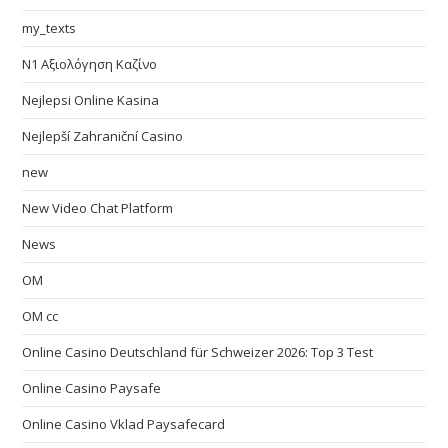
my_texts
N1 Αξιολόγηση Καζίνο
Nejlepsi Online Kasina
Nejlepší Zahraniční Casino
new
New Video Chat Platform
News
OM
OM cc
Online Casino Deutschland für Schweizer 2026: Top 3 Test
Online Casino Paysafe
Online Casino Vklad Paysafecard