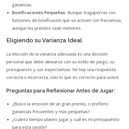
ganancias.
Bonificaciones Pequeñas:
Busque tragaperras con
funciones de bonificación que se activen con frecuencia,
aunque los premios sean menores.
Eligiendo su Varianza Ideal
La elección de la varianza adecuada es una decisión
personal que debe alinearse con su estilo de juego, su
presupuesto y sus expectativas. No hay una respuesta
correcta o incorrecta; solo lo que es correcto para usted.
Preguntas para Reflexionar Antes de Jugar:
¿Busco la emoción de un gran premio, o prefiero
ganancias frecuentes y más pequeñas?
¿Cuánto tiempo planeo jugar y cuál es mi presupuesto
para esta sesión?