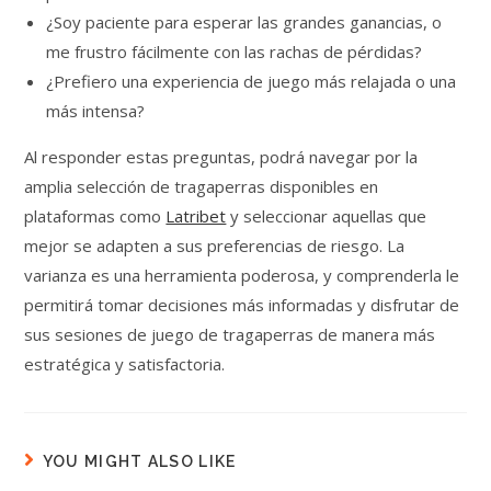
¿Soy paciente para esperar las grandes ganancias, o
me frustro fácilmente con las rachas de pérdidas?
¿Prefiero una experiencia de juego más relajada o una
más intensa?
Al responder estas preguntas, podrá navegar por la
amplia selección de tragaperras disponibles en
plataformas como
Latribet
y seleccionar aquellas que
mejor se adapten a sus preferencias de riesgo. La
varianza es una herramienta poderosa, y comprenderla le
permitirá tomar decisiones más informadas y disfrutar de
sus sesiones de juego de tragaperras de manera más
estratégica y satisfactoria.
YOU MIGHT ALSO LIKE