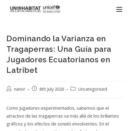
Dominando la Varianza en
Tragaperras: Una Guía para
Jugadores Ecuatorianos en
Latribet
nanor
8th July 2026
Uncategorised
Como jugadores experimentados, sabemos que el
atractivo de las tragaperras va más allá de los brillantes
gráficos y los efectos de sonido envolventes. En el