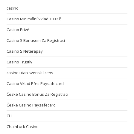
casino
Casino Minimální Vklad 100 Kč
Casino Privé
Casino S Bonusem Za Registraci
Casino S Neterapay
Casino Trustly
casino utan svensk licens
Casino Vklad Přes Paysafecard
České Casino Bonus Za Registraci
České Casino Paysafecard
CH
ChainLuck Casino