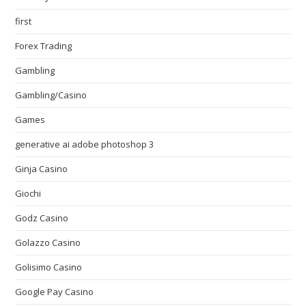
first
Forex Trading
Gambling
Gambling/Casino
Games
generative ai adobe photoshop 3
Ginja Casino
Giochi
Godz Casino
Golazzo Casino
Golisimo Casino
Google Pay Casino