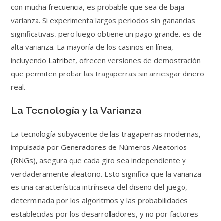
con mucha frecuencia, es probable que sea de baja
varianza. Si experimenta largos periodos sin ganancias
significativas, pero luego obtiene un pago grande, es de
alta varianza. La mayoría de los casinos en línea,
incluyendo
Latribet
, ofrecen versiones de demostración
que permiten probar las tragaperras sin arriesgar dinero
real.
La Tecnología y la Varianza
La tecnología subyacente de las tragaperras modernas,
impulsada por Generadores de Números Aleatorios
(RNGs), asegura que cada giro sea independiente y
verdaderamente aleatorio. Esto significa que la varianza
es una característica intrínseca del diseño del juego,
determinada por los algoritmos y las probabilidades
establecidas por los desarrolladores, y no por factores