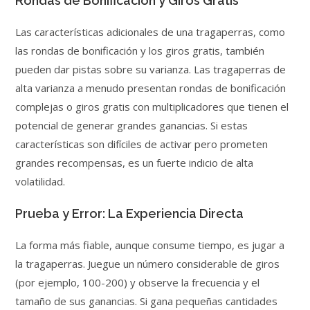
Rondas de Bonificación y Giros Gratis
Las características adicionales de una tragaperras, como
las rondas de bonificación y los giros gratis, también
pueden dar pistas sobre su varianza. Las tragaperras de
alta varianza a menudo presentan rondas de bonificación
complejas o giros gratis con multiplicadores que tienen el
potencial de generar grandes ganancias. Si estas
características son difíciles de activar pero prometen
grandes recompensas, es un fuerte indicio de alta
volatilidad.
Prueba y Error: La Experiencia Directa
La forma más fiable, aunque consume tiempo, es jugar a
la tragaperras. Juegue un número considerable de giros
(por ejemplo, 100-200) y observe la frecuencia y el
tamaño de sus ganancias. Si gana pequeñas cantidades