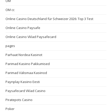
OM
OM cc
Online Casino Deutschland für Schweizer 2026: Top 3 Test
Online Casino Paysafe
Online Casino Vklad Paysafecard
pages
Parhaat Nordea Kasinot
Parimad Kasiino Pakkumised
Parimad Välismaa Kasiinod
Paynplay Kasiino Eesti
Paysafecard Vklad Casino
Piratepots Casino
Poker