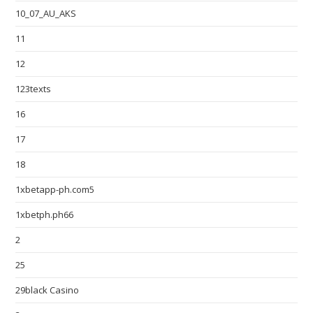
10_07_AU_AKS
11
12
123texts
16
17
18
1xbetapp-ph.com5
1xbetph.ph66
2
25
29black Casino