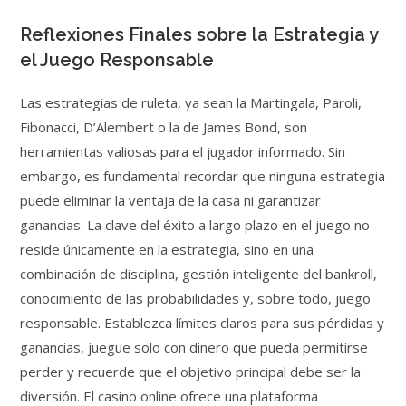
Reflexiones Finales sobre la Estrategia y
el Juego Responsable
Las estrategias de ruleta, ya sean la Martingala, Paroli,
Fibonacci, D’Alembert o la de James Bond, son
herramientas valiosas para el jugador informado. Sin
embargo, es fundamental recordar que ninguna estrategia
puede eliminar la ventaja de la casa ni garantizar
ganancias. La clave del éxito a largo plazo en el juego no
reside únicamente en la estrategia, sino en una
combinación de disciplina, gestión inteligente del bankroll,
conocimiento de las probabilidades y, sobre todo, juego
responsable. Establezca límites claros para sus pérdidas y
ganancias, juegue solo con dinero que pueda permitirse
perder y recuerde que el objetivo principal debe ser la
diversión. El casino online ofrece una plataforma