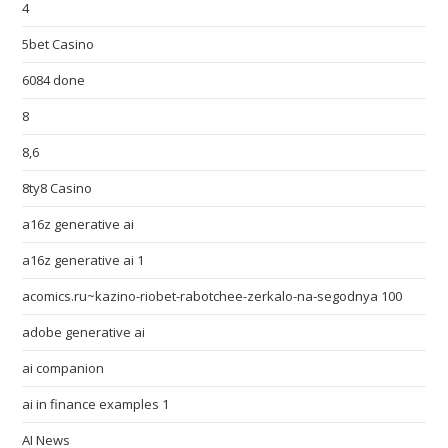
4
5bet Casino
6084 done
8
8,6
8ty8 Casino
a16z generative ai
a16z generative ai 1
acomics.ru~kazino-riobet-rabotchee-zerkalo-na-segodnya 100
adobe generative ai
ai companion
ai in finance examples 1
AI News