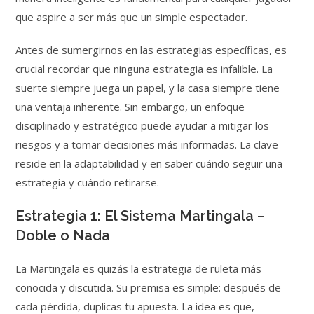
que aspire a ser más que un simple espectador.
Antes de sumergirnos en las estrategias específicas, es
crucial recordar que ninguna estrategia es infalible. La
suerte siempre juega un papel, y la casa siempre tiene
una ventaja inherente. Sin embargo, un enfoque
disciplinado y estratégico puede ayudar a mitigar los
riesgos y a tomar decisiones más informadas. La clave
reside en la adaptabilidad y en saber cuándo seguir una
estrategia y cuándo retirarse.
Estrategia 1: El Sistema Martingala –
Doble o Nada
La Martingala es quizás la estrategia de ruleta más
conocida y discutida. Su premisa es simple: después de
cada pérdida, duplicas tu apuesta. La idea es que,