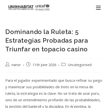
Dominando la Ruleta: 5
Estrategias Probadas para
Triunfar en topacio casino
nanor
11th June 2026
Uncategorised
Para el jugador experimentado que busca refinar su juego
y maximizar sus posibilidades de éxito en la mesa de
ruleta, la estrategia es la clave. No se trata de azar puro,
sino de un entendimiento profundo de las probabilidades,
la gestión del bankroll y la disciplina. En Argentina, la