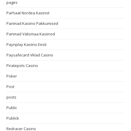
pages
Parhaat Nordea Kasinot
Parimad Kasiino Pakkumised
Parimad Välismaa Kasiinod
Paynplay Kasiino Eesti
Paysafecard Vklad Casino
Piratepots Casino
Poker
Post
posts
Public
Publick
Redracer Casino