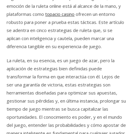
emoción de la ruleta online está al alcance de la mano, y
plataformas como
topacio casino
ofrecen un entorno
robusto para poner a prueba estas tácticas. Este artículo
se adentra en cinco estrategias de ruleta que, si se
aplican con inteligencia y cautela, pueden marcar una
diferencia tangible en su experiencia de juego.
La ruleta, en su esencia, es un juego de azar, pero la
aplicación de estrategias bien definidas puede
transformar la forma en que interactúa con él. Lejos de
ser una garantía de victoria, estas estrategias son
herramientas diseñadas para optimizar sus apuestas,
gestionar sus pérdidas y, en última instancia, prolongar su
tiempo de juego mientras se busca capitalizar las
oportunidades. El conocimiento es poder, y en el mundo
del juego, entender las probabilidades y cómo apostar de
manera inteligente es fundamental para cualquier jugador