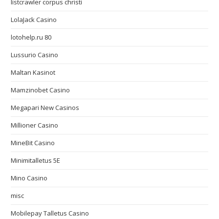
listcrawler corpus christi
LolaJack Casino
lotohelp.ru 80
Lussurio Casino
Maltan Kasinot
Mamzinobet Casino
Megapari New Casinos
Millioner Casino
MineBit Casino
Minimitalletus 5E
Mino Casino
misc
Mobilepay Talletus Casino