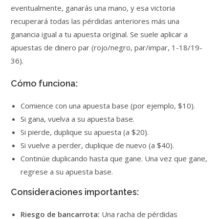
eventualmente, ganarás una mano, y esa victoria
recuperará todas las pérdidas anteriores más una
ganancia igual a tu apuesta original. Se suele aplicar a
apuestas de dinero par (rojo/negro, par/impar, 1-18/19-
36).
Cómo funciona:
Comience con una apuesta base (por ejemplo, $10).
Si gana, vuelva a su apuesta base.
Si pierde, duplique su apuesta (a $20).
Si vuelve a perder, duplique de nuevo (a $40).
Continúe duplicando hasta que gane. Una vez que gane,
regrese a su apuesta base.
Consideraciones importantes:
Riesgo de bancarrota:
Una racha de pérdidas