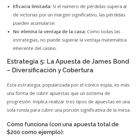
Eficacia limitada:
Si el número de pérdidas supera al
de victorias por un margen significativo, las pérdidas
pueden acumularse.
No elimina la ventaja de la casa:
Como todas las
estrategias, no puede superar la ventaja matemática
inherente del casino.
Estrategia 5: La Apuesta de James Bond
– Diversificación y Cobertura
Esta estrategia, popularizada por el icónico espía, es más
una forma de cubrir apuestas que un sistema de
progresión. Implica realizar tres tipos de apuestas en una
sola ronda para cubrir una porción significativa de la mesa.
Cómo funciona (con una apuesta total de
$200 como ejemplo):