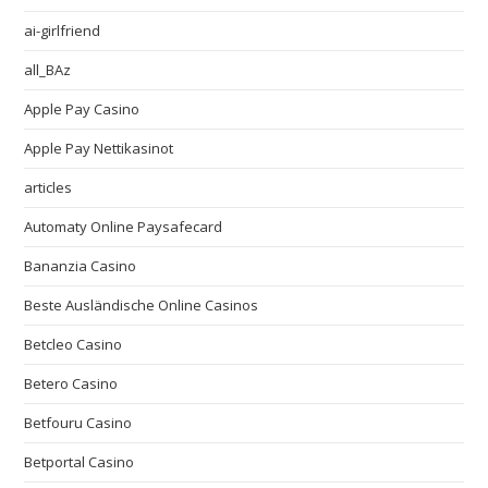
ai-girlfriend
all_BAz
Apple Pay Casino
Apple Pay Nettikasinot
articles
Automaty Online Paysafecard
Bananzia Casino
Beste Ausländische Online Casinos
Betcleo Casino
Betero Casino
Betfouru Casino
Betportal Casino