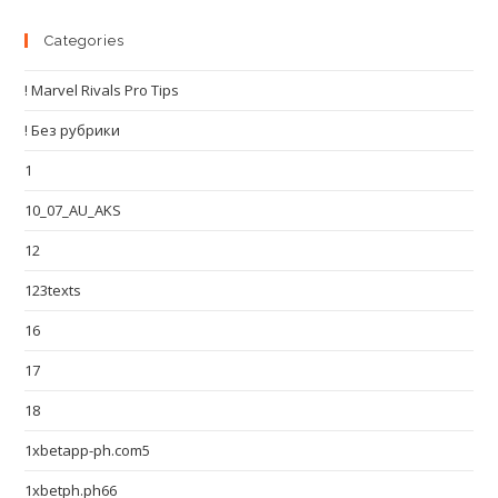
Categories
! Marvel Rivals Pro Tips
! Без рубрики
1
10_07_AU_AKS
12
123texts
16
17
18
1xbetapp-ph.com5
1xbetph.ph66