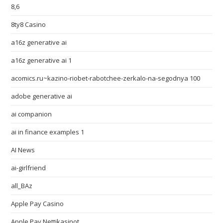
8,6
8ty8 Casino
a16z generative ai
a16z generative ai 1
acomics.ru~kazino-riobet-rabotchee-zerkalo-na-segodnya 100
adobe generative ai
ai companion
ai in finance examples 1
AI News
ai-girlfriend
all_BAz
Apple Pay Casino
Apple Pay Nettikasinot