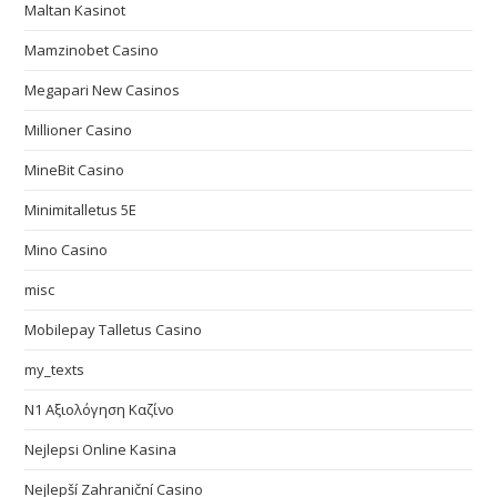
Maltan Kasinot
Mamzinobet Casino
Megapari New Casinos
Millioner Casino
MineBit Casino
Minimitalletus 5E
Mino Casino
misc
Mobilepay Talletus Casino
my_texts
N1 Αξιολόγηση Καζίνο
Nejlepsi Online Kasina
Nejlepší Zahraniční Casino