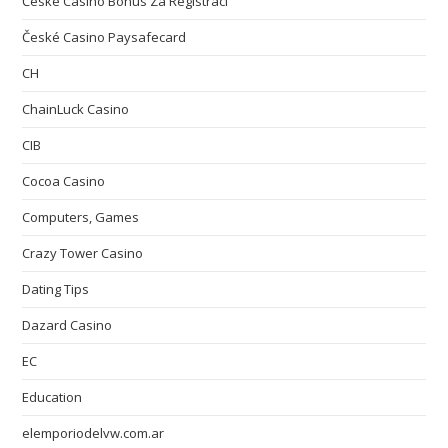
České Casino Bonus Za Registraci
České Casino Paysafecard
CH
ChainLuck Casino
CIB
Cocoa Casino
Computers, Games
Crazy Tower Сasino
Dating Tips
Dazard Casino
EC
Education
elemporiodelvw.com.ar