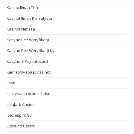
Kasino Ilman Tiliä
Kasinot Ilman Kierrätystä
Kasinot Netissä
Kasyno Bez Weryfikacji
Kasyno Bez Weryfikacji Kyc
Kasyno Z Paysafecard
Kierrätysvapaat Kasinot
Leon
listcrawler corpus christi
LolaJack Casino
lotohelp.ru 80
Lussurio Casino