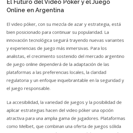
El Futuro del Video Póker y el Juego
Online en Argentina
El video póker, con su mezcla de azar y estrategia, está
bien posicionado para continuar su popularidad. La
innovación tecnológica seguirá trayendo nuevas variantes
y experiencias de juego más inmersivas. Para los
analistas, el crecimiento sostenido del mercado argentino
de juego online dependerá de la adaptación de las
plataformas a las preferencias locales, la claridad
regulatoria y un enfoque inquebrantable en la seguridad y
el juego responsable.
La accesibilidad, la variedad de juegos y la posibilidad de
aplicar estrategias hacen del video póker una opción
atractiva para una amplia gama de jugadores. Plataformas
como Melbet, que combinan una oferta de juegos sólida