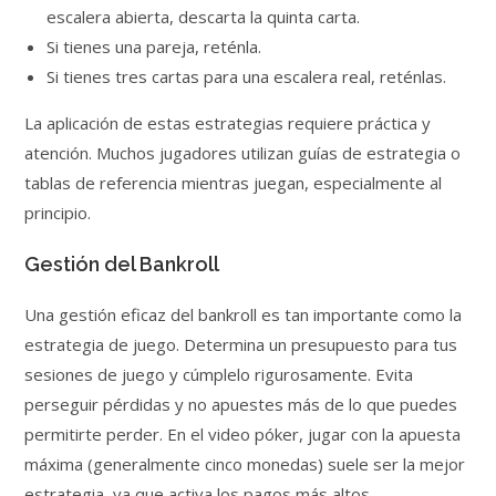
escalera abierta, descarta la quinta carta.
Si tienes una pareja, reténla.
Si tienes tres cartas para una escalera real, reténlas.
La aplicación de estas estrategias requiere práctica y
atención. Muchos jugadores utilizan guías de estrategia o
tablas de referencia mientras juegan, especialmente al
principio.
Gestión del Bankroll
Una gestión eficaz del bankroll es tan importante como la
estrategia de juego. Determina un presupuesto para tus
sesiones de juego y cúmplelo rigurosamente. Evita
perseguir pérdidas y no apuestes más de lo que puedes
permitirte perder. En el video póker, jugar con la apuesta
máxima (generalmente cinco monedas) suele ser la mejor
estrategia, ya que activa los pagos más altos,