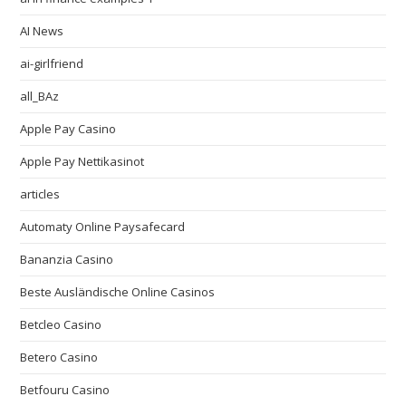
AI News
ai-girlfriend
all_BAz
Apple Pay Casino
Apple Pay Nettikasinot
articles
Automaty Online Paysafecard
Bananzia Casino
Beste Ausländische Online Casinos
Betcleo Casino
Betero Casino
Betfouru Casino