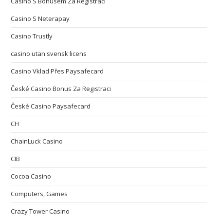
Casino S Bonusem Za Registraci
Casino S Neterapay
Casino Trustly
casino utan svensk licens
Casino Vklad Přes Paysafecard
České Casino Bonus Za Registraci
České Casino Paysafecard
CH
ChainLuck Casino
CIB
Cocoa Casino
Computers, Games
Crazy Tower Сasino