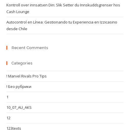
Kontroll over innsatsen Din: Slik Setter du Innskuddsgrenser hos
Cash Lounge
Autocontrol en Línea: Gestionando tu Experiencia en Izzicasino
desde Chile
Recent Comments
Categories
! Marvel Rivals Pro Tips
! Без рубрики
1
10_07_AU_AKS
12
123texts