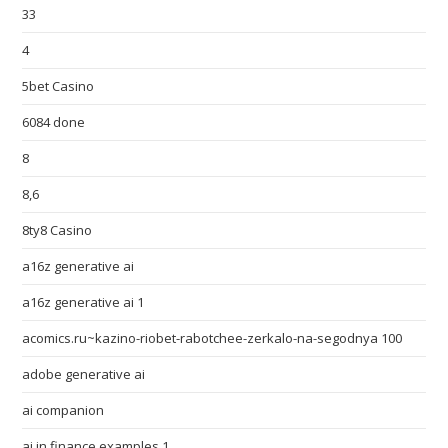
33
4
5bet Casino
6084 done
8
8,6
8ty8 Casino
a16z generative ai
a16z generative ai 1
acomics.ru~kazino-riobet-rabotchee-zerkalo-na-segodnya 100
adobe generative ai
ai companion
ai in finance examples 1