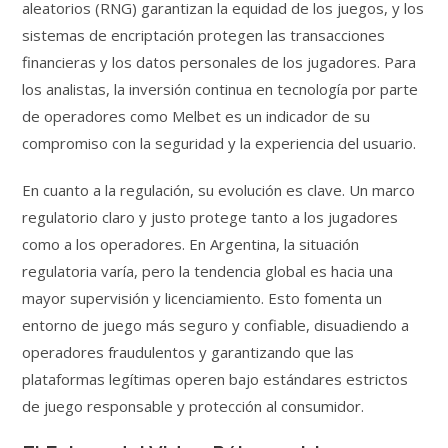
aleatorios (RNG) garantizan la equidad de los juegos, y los
sistemas de encriptación protegen las transacciones
financieras y los datos personales de los jugadores. Para
los analistas, la inversión continua en tecnología por parte
de operadores como Melbet es un indicador de su
compromiso con la seguridad y la experiencia del usuario.
En cuanto a la regulación, su evolución es clave. Un marco
regulatorio claro y justo protege tanto a los jugadores
como a los operadores. En Argentina, la situación
regulatoria varía, pero la tendencia global es hacia una
mayor supervisión y licenciamiento. Esto fomenta un
entorno de juego más seguro y confiable, disuadiendo a
operadores fraudulentos y garantizando que las
plataformas legítimas operen bajo estándares estrictos
de juego responsable y protección al consumidor.