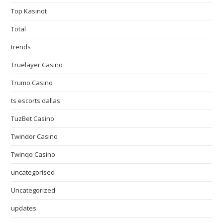
Top Kasinot
Total
trends
Truelayer Casino
Trumo Casino
ts escorts dallas
TuzBet Casino
Twindor Casino
Twinqo Casino
uncategorised
Uncategorized
updates