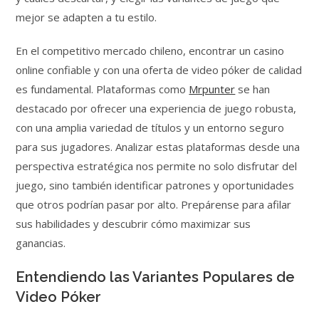
mejor se adapten a tu estilo.
En el competitivo mercado chileno, encontrar un casino
online confiable y con una oferta de video póker de calidad
es fundamental. Plataformas como
Mrpunter
se han
destacado por ofrecer una experiencia de juego robusta,
con una amplia variedad de títulos y un entorno seguro
para sus jugadores. Analizar estas plataformas desde una
perspectiva estratégica nos permite no solo disfrutar del
juego, sino también identificar patrones y oportunidades
que otros podrían pasar por alto. Prepárense para afilar
sus habilidades y descubrir cómo maximizar sus
ganancias.
Entendiendo las Variantes Populares de
Video Póker