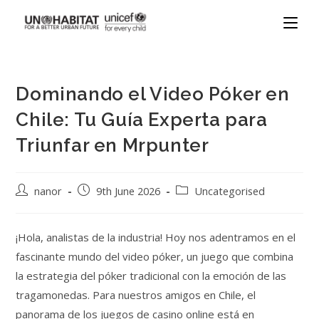
Dominando el Video Póker en
Chile: Tu Guía Experta para
Triunfar en Mrpunter
nanor
9th June 2026
Uncategorised
¡Hola, analistas de la industria! Hoy nos adentramos en el
fascinante mundo del video póker, un juego que combina
la estrategia del póker tradicional con la emoción de las
tragamonedas. Para nuestros amigos en Chile, el
panorama de los juegos de casino online está en