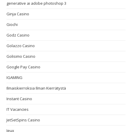
generative ai adobe photoshop 3
Ginja Casino
Giochi
Godz Casino
Golazzo Casino
Golisimo Casino
Google Pay Casino
IGAMING
Ilmaiskierroksia Ilman Kierrätystä
Instant Casino
IT Vacancies
JetSetSpins Casino
Jeux