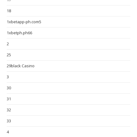
18
1xbetapp-ph.com5
1xbetph.ph66
2
25
29black Casino
3
30
31
32
33
4