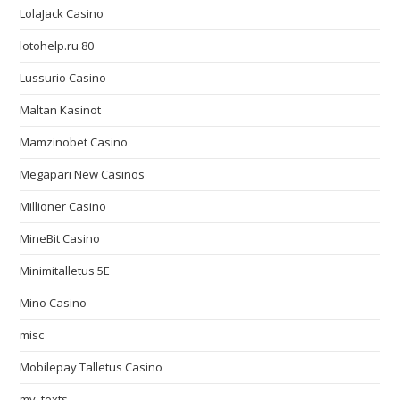
LolaJack Casino
lotohelp.ru 80
Lussurio Casino
Maltan Kasinot
Mamzinobet Casino
Megapari New Casinos
Millioner Casino
MineBit Casino
Minimitalletus 5E
Mino Casino
misc
Mobilepay Talletus Casino
my_texts