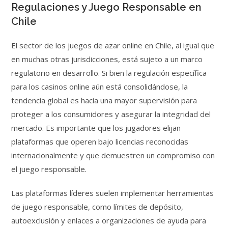
Regulaciones y Juego Responsable en
Chile
El sector de los juegos de azar online en Chile, al igual que
en muchas otras jurisdicciones, está sujeto a un marco
regulatorio en desarrollo. Si bien la regulación específica
para los casinos online aún está consolidándose, la
tendencia global es hacia una mayor supervisión para
proteger a los consumidores y asegurar la integridad del
mercado. Es importante que los jugadores elijan
plataformas que operen bajo licencias reconocidas
internacionalmente y que demuestren un compromiso con
el juego responsable.
Las plataformas líderes suelen implementar herramientas
de juego responsable, como límites de depósito,
autoexclusión y enlaces a organizaciones de ayuda para