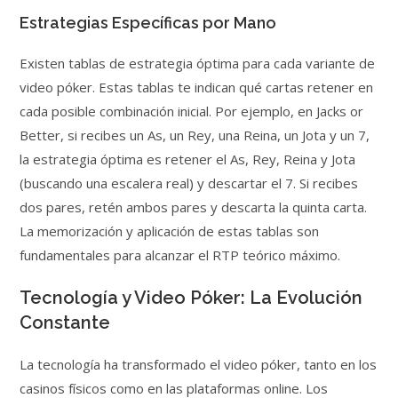
Estrategias Específicas por Mano
Existen tablas de estrategia óptima para cada variante de
video póker. Estas tablas te indican qué cartas retener en
cada posible combinación inicial. Por ejemplo, en Jacks or
Better, si recibes un As, un Rey, una Reina, un Jota y un 7,
la estrategia óptima es retener el As, Rey, Reina y Jota
(buscando una escalera real) y descartar el 7. Si recibes
dos pares, retén ambos pares y descarta la quinta carta.
La memorización y aplicación de estas tablas son
fundamentales para alcanzar el RTP teórico máximo.
Tecnología y Video Póker: La Evolución
Constante
La tecnología ha transformado el video póker, tanto en los
casinos físicos como en las plataformas online. Los