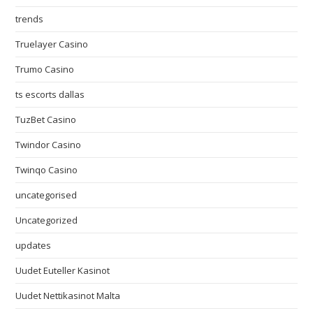
trends
Truelayer Casino
Trumo Casino
ts escorts dallas
TuzBet Casino
Twindor Casino
Twinqo Casino
uncategorised
Uncategorized
updates
Uudet Euteller Kasinot
Uudet Nettikasinot Malta