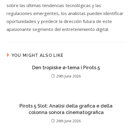
sobre las últimas tendencias tecnológicas y las
regulaciones emergentes, los analistas pueden identificar
oportunidades y predecir la dirección futura de este
apasionante segmento del entretenimiento digital.
YOU MIGHT ALSO LIKE
Den tropiske ø-tema i Pirots 5
29th June 2026
Pirots 5 Slot: Analisi della grafica e della
colonna sonora cinematografica
26th June 2026