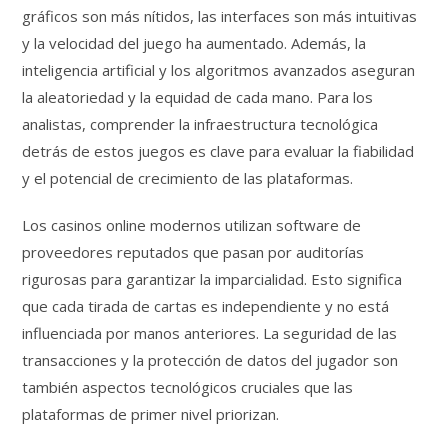
gráficos son más nítidos, las interfaces son más intuitivas
y la velocidad del juego ha aumentado. Además, la
inteligencia artificial y los algoritmos avanzados aseguran
la aleatoriedad y la equidad de cada mano. Para los
analistas, comprender la infraestructura tecnológica
detrás de estos juegos es clave para evaluar la fiabilidad
y el potencial de crecimiento de las plataformas.
Los casinos online modernos utilizan software de
proveedores reputados que pasan por auditorías
rigurosas para garantizar la imparcialidad. Esto significa
que cada tirada de cartas es independiente y no está
influenciada por manos anteriores. La seguridad de las
transacciones y la protección de datos del jugador son
también aspectos tecnológicos cruciales que las
plataformas de primer nivel priorizan.