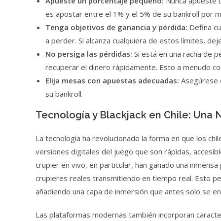
Apueste un porcentaje pequeño:
Nunca apueste un
es apostar entre el 1% y el 5% de su bankroll por 
Tenga objetivos de ganancia y pérdida:
Defina cu
a perder. Si alcanza cualquiera de estos límites, dej
No persiga las pérdidas:
Si está en una racha de p
recuperar el dinero rápidamente. Esto a menudo c
Elija mesas con apuestas adecuadas:
Asegúrese d
su bankroll.
Tecnología y Blackjack en Chile: Una
La tecnología ha revolucionado la forma en que los chil
versiones digitales del juego que son rápidas, accesi
crupier en vivo, en particular, han ganado una inmensa 
crupieres reales transmitiendo en tiempo real. Esto pe
añadiendo una capa de inmersión que antes solo se enc
Las plataformas modernas también incorporan caracter