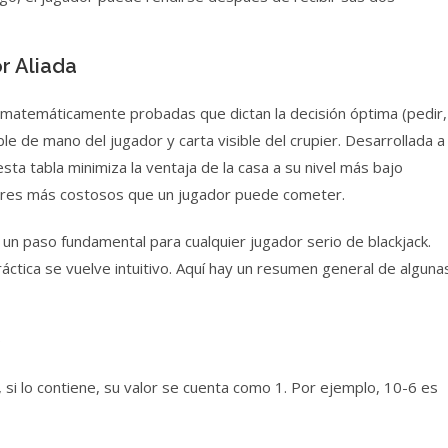
r Aliada
s matemáticamente probadas que dictan la decisión óptima (pedir,
ble de mano del jugador y carta visible del crupier. Desarrollada a
ta tabla minimiza la ventaja de la casa a su nivel más bajo
rrores más costosos que un jugador puede cometer.
un paso fundamental para cualquier jugador serio de blackjack.
áctica se vuelve intuitivo. Aquí hay un resumen general de alguna
)
si lo contiene, su valor se cuenta como 1. Por ejemplo, 10-6 es