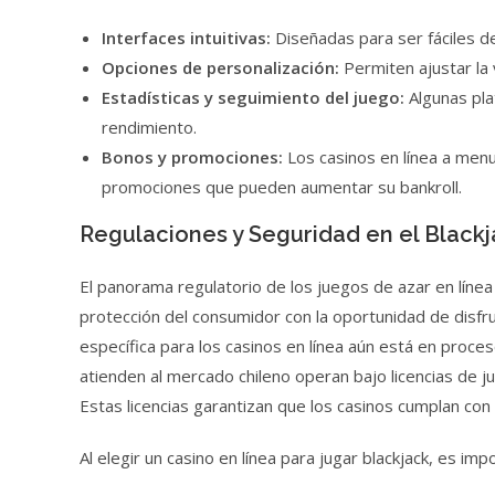
Interfaces intuitivas:
Diseñadas para ser fáciles de 
Opciones de personalización:
Permiten ajustar la 
Estadísticas y seguimiento del juego:
Algunas pla
rendimiento.
Bonos y promociones:
Los casinos en línea a men
promociones que pueden aumentar su bankroll.
Regulaciones y Seguridad en el Blackj
El panorama regulatorio de los juegos de azar en línea
protección del consumidor con la oportunidad de disfrut
específica para los casinos en línea aún está en proc
atienden al mercado chileno operan bajo licencias de 
Estas licencias garantizan que los casinos cumplan co
Al elegir un casino en línea para jugar blackjack, es impo