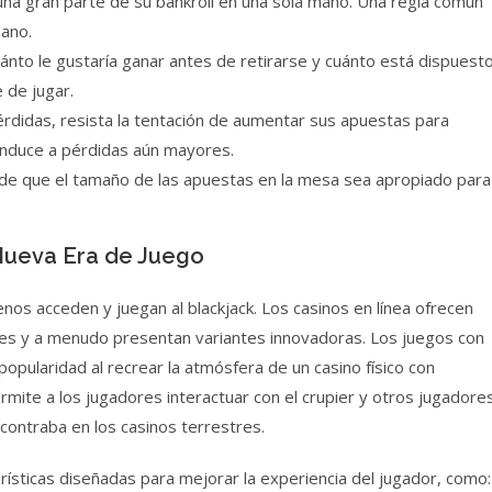
a gran parte de su bankroll en una sola mano. Una regla común
mano.
ánto le gustaría ganar antes de retirarse y cuánto está dispuest
e de jugar.
érdidas, resista la tentación de aumentar sus apuestas para
onduce a pérdidas aún mayores.
e que el tamaño de las apuestas en la mesa sea apropiado para
 Nueva Era de Juego
enos acceden y juegan al blackjack. Los casinos en línea ofrecen
bles y a menudo presentan variantes innovadoras. Los juegos con
popularidad al recrear la atmósfera de un casino físico con
rmite a los jugadores interactuar con el crupier y otros jugadore
ontraba en los casinos terrestres.
ísticas diseñadas para mejorar la experiencia del jugador, como: