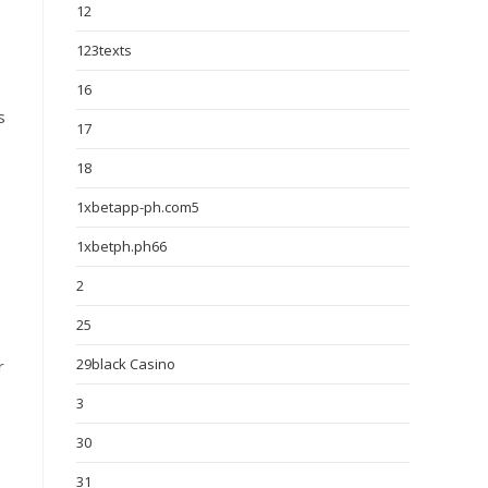
12
123texts
16
s
17
18
1xbetapp-ph.com5
1xbetph.ph66
2
25
29black Casino
r
3
30
31