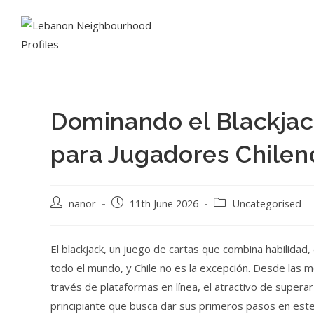
Dominando el Blackjack
para Jugadores Chilen
nanor
11th June 2026
Uncategorised
El blackjack, un juego de cartas que combina habilidad
todo el mundo, y Chile no es la excepción. Desde las m
través de plataformas en línea, el atractivo de superar
principiante que busca dar sus primeros pasos en es