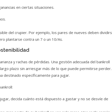
ganancias en ciertas situaciones.
hos.
sible del crupier. Por ejemplo, los pares de nueves deben dividir
 pero plantarse contra un 7 o un 10/As.
ostenibilidad
a varianza y rachas de pérdidas. Una gestión adecuada del bankroll
largo plazo sin arriesgar más de lo que puede permitirse perder.
e ha destinado específicamente para jugar.
ankroll:
ugar, decida cuánto está dispuesto a gastar y no se desvíe de