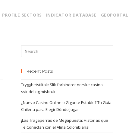
PROFILE SECTORS
INDICATOR DATABASE
GEOPORTAL
Recent Posts
Trygghetstiltak: Slik forhindrer norske casino
svindel og misbruk
¿Nuevo Casino Online o Gigante Estable? Tu Guía
Chilena para Elegir Dónde Jugar
¡Las Tragaperras de Megapuesta: Historias que
Te Conectan con el Alma Colombiana!