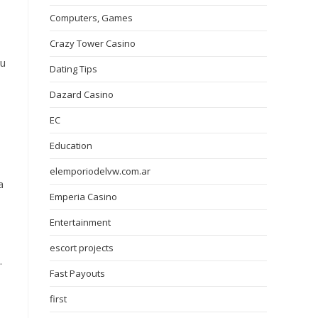
Computers, Games
Crazy Tower Сasino
su
Dating Tips
Dazard Casino
EC
Education
elemporiodelvw.com.ar
a
Emperia Casino
Entertainment
escort projects
.
Fast Payouts
first