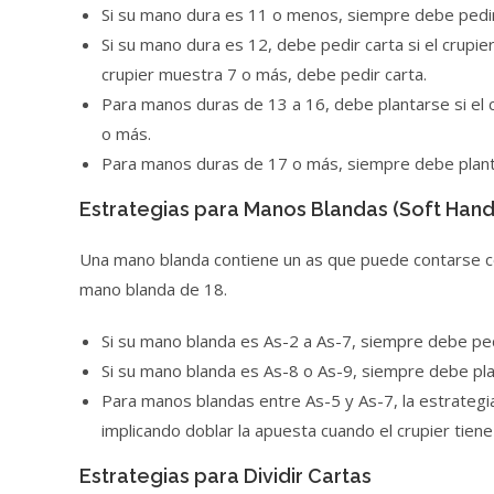
Si su mano dura es 11 o menos, siempre debe pedir
Si su mano dura es 12, debe pedir carta si el crupier
crupier muestra 7 o más, debe pedir carta.
Para manos duras de 13 a 16, debe plantarse si el cr
o más.
Para manos duras de 17 o más, siempre debe plant
Estrategias para Manos Blandas (Soft Hand
Una mano blanda contiene un as que puede contarse c
mano blanda de 18.
Si su mano blanda es As-2 a As-7, siempre debe ped
Si su mano blanda es As-8 o As-9, siempre debe pla
Para manos blandas entre As-5 y As-7, la estrategi
implicando doblar la apuesta cuando el crupier tiene 
Estrategias para Dividir Cartas