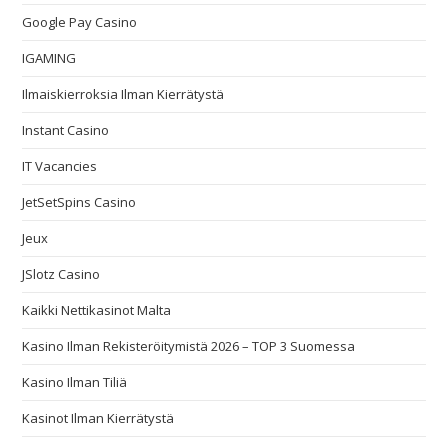
Google Pay Casino
IGAMING
Ilmaiskierroksia Ilman Kierrätystä
Instant Casino
IT Vacancies
JetSetSpins Casino
Jeux
JSlotz Casino
Kaikki Nettikasinot Malta
Kasino Ilman Rekisteröitymistä 2026 – TOP 3 Suomessa
Kasino Ilman Tiliä
Kasinot Ilman Kierrätystä