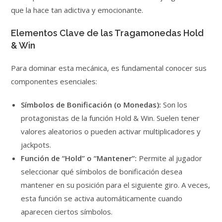
que la hace tan adictiva y emocionante.
Elementos Clave de las Tragamonedas Hold
& Win
Para dominar esta mecánica, es fundamental conocer sus
componentes esenciales:
Símbolos de Bonificación (o Monedas):
Son los
protagonistas de la función Hold & Win. Suelen tener
valores aleatorios o pueden activar multiplicadores y
jackpots.
Función de “Hold” o “Mantener”:
Permite al jugador
seleccionar qué símbolos de bonificación desea
mantener en su posición para el siguiente giro. A veces,
esta función se activa automáticamente cuando
aparecen ciertos símbolos.