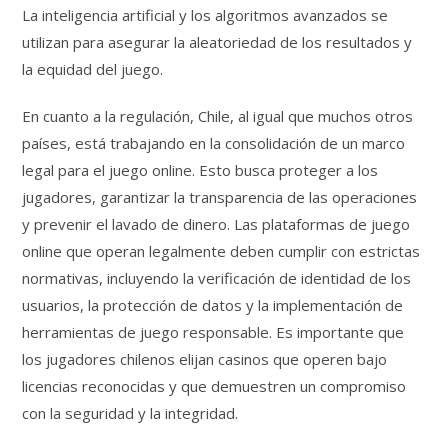
La inteligencia artificial y los algoritmos avanzados se
utilizan para asegurar la aleatoriedad de los resultados y
la equidad del juego.
En cuanto a la regulación, Chile, al igual que muchos otros
países, está trabajando en la consolidación de un marco
legal para el juego online. Esto busca proteger a los
jugadores, garantizar la transparencia de las operaciones
y prevenir el lavado de dinero. Las plataformas de juego
online que operan legalmente deben cumplir con estrictas
normativas, incluyendo la verificación de identidad de los
usuarios, la protección de datos y la implementación de
herramientas de juego responsable. Es importante que
los jugadores chilenos elijan casinos que operen bajo
licencias reconocidas y que demuestren un compromiso
con la seguridad y la integridad.