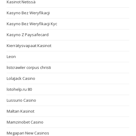
Kasinot Netissä
Kasyno Bez Weryfikacji
Kasyno Bez Weryfikacji Kyc
Kasyno Z Paysafecard
Kierrätysvapaat Kasinot
Leon
listcrawler corpus christi
LolaJack Casino
lotohelp.ru 80
Lussurio Casino
Maltan Kasinot
Mamzinobet Casino
Megapari New Casinos