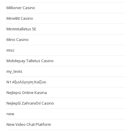
Millioner Casino
MineBit Casino
Minimitalletus 5E
Mino Casino
misc
Mobilepay Talletus Casino
my_texts
N1 Αξιολόγηση Καζίνο
Nejlepsi Online Kasina
Nejlepší Zahraniční Casino
new
New Video Chat Platform