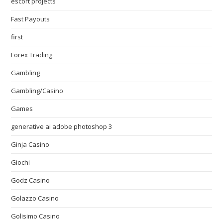
escort projects
Fast Payouts
first
Forex Trading
Gambling
Gambling/Casino
Games
generative ai adobe photoshop 3
Ginja Casino
Giochi
Godz Casino
Golazzo Casino
Golisimo Casino