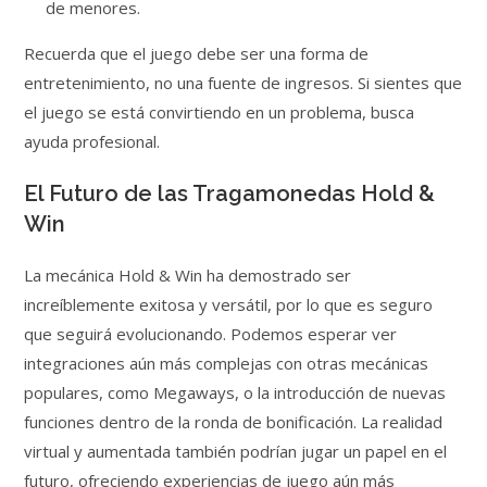
de menores.
Recuerda que el juego debe ser una forma de
entretenimiento, no una fuente de ingresos. Si sientes que
el juego se está convirtiendo en un problema, busca
ayuda profesional.
El Futuro de las Tragamonedas Hold &
Win
La mecánica Hold & Win ha demostrado ser
increíblemente exitosa y versátil, por lo que es seguro
que seguirá evolucionando. Podemos esperar ver
integraciones aún más complejas con otras mecánicas
populares, como Megaways, o la introducción de nuevas
funciones dentro de la ronda de bonificación. La realidad
virtual y aumentada también podrían jugar un papel en el
futuro, ofreciendo experiencias de juego aún más