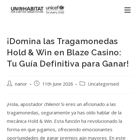
¡Domina las Tragamonedas
Hold & Win en Blaze Casino:
Tu Guía Definitiva para Ganar!
nanor
11th June 2026
Uncategorised
¡Hola, apostador chileno! Si eres un aficionado a las
tragamonedas, seguramente ya has oído hablar de la
mecánica Hold & Win. Esta función ha revolucionado la
forma en que jugamos, ofreciendo emocionantes
oportunidades de ganar premios aún mayores. En este