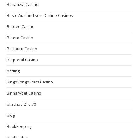
Bananzia Casino
Beste Ausländische Online Casinos
Betcleo Casino
Betero Casino
Betfouru Casino
Betportal Casino
betting
BingoBongoStars Casino
Binnarybet Casino
bkschool2.ru 70
blog
Bookkeeping
bookmaker