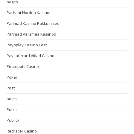
pages
Parhaat Nordea Kasinot
Parimad Kasiino Pakkumised
Parimad Välismaa Kasiinod
Paynplay Kasiino Eesti
Paysafecard Vklad Casino
Piratepots Casino
Poker
Post
posts
Public
Publick
Redracer Casino