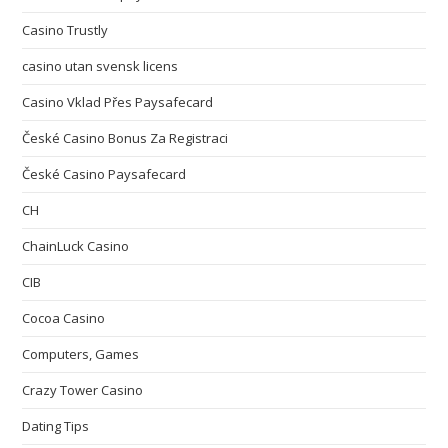
Casino Trustly
casino utan svensk licens
Casino Vklad Přes Paysafecard
České Casino Bonus Za Registraci
České Casino Paysafecard
CH
ChainLuck Casino
CIB
Cocoa Casino
Computers, Games
Crazy Tower Сasino
Dating Tips