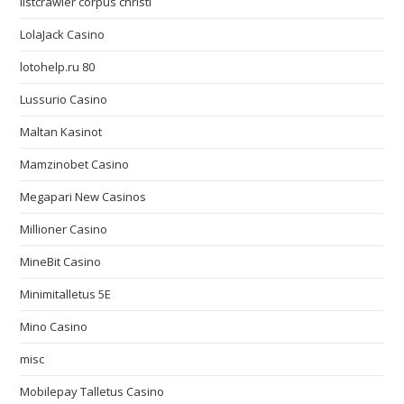
listcrawler corpus christi
LolaJack Casino
lotohelp.ru 80
Lussurio Casino
Maltan Kasinot
Mamzinobet Casino
Megapari New Casinos
Millioner Casino
MineBit Casino
Minimitalletus 5E
Mino Casino
misc
Mobilepay Talletus Casino