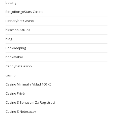
betting
BingoBongoStars Casino
Binnarybet Casino
bkschool2.ru 70
blog
Bookkeeping
bookmaker
Candybet Casino
casino
Casino Minimální Vklad 100 Kč
Casino Privé
Casino S Bonusem Za Registraci
Casino S Neterapay