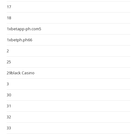
17
18
1xbetapp-ph.com5
1xbetph.ph66
2
25
29black Casino
3
30
31
32
33