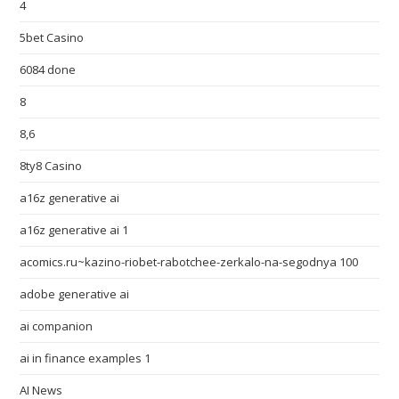
4
5bet Casino
6084 done
8
8,6
8ty8 Casino
a16z generative ai
a16z generative ai 1
acomics.ru~kazino-riobet-rabotchee-zerkalo-na-segodnya 100
adobe generative ai
ai companion
ai in finance examples 1
AI News