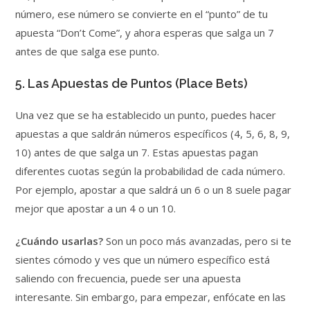
número, ese número se convierte en el “punto” de tu
apuesta “Don’t Come”, y ahora esperas que salga un 7
antes de que salga ese punto.
5. Las Apuestas de Puntos (Place Bets)
Una vez que se ha establecido un punto, puedes hacer
apuestas a que saldrán números específicos (4, 5, 6, 8, 9,
10) antes de que salga un 7. Estas apuestas pagan
diferentes cuotas según la probabilidad de cada número.
Por ejemplo, apostar a que saldrá un 6 o un 8 suele pagar
mejor que apostar a un 4 o un 10.
¿Cuándo usarlas?
Son un poco más avanzadas, pero si te
sientes cómodo y ves que un número específico está
saliendo con frecuencia, puede ser una apuesta
interesante. Sin embargo, para empezar, enfócate en las