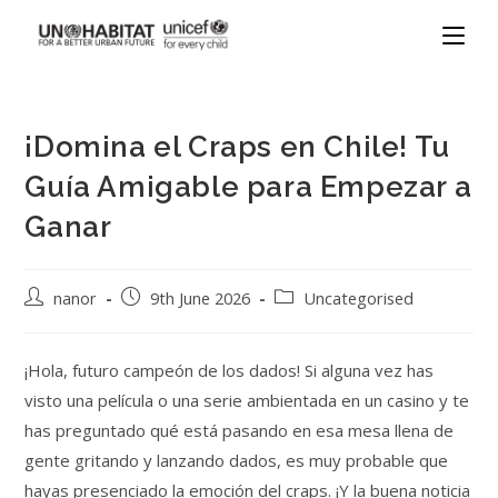
¡Domina el Craps en Chile! Tu
Guía Amigable para Empezar a
Ganar
nanor
9th June 2026
Uncategorised
¡Hola, futuro campeón de los dados! Si alguna vez has
visto una película o una serie ambientada en un casino y te
has preguntado qué está pasando en esa mesa llena de
gente gritando y lanzando dados, es muy probable que
hayas presenciado la emoción del craps. ¡Y la buena noticia