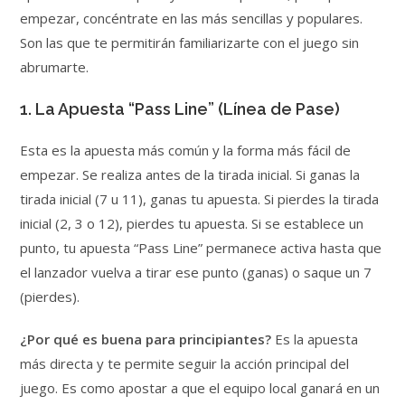
empezar, concéntrate en las más sencillas y populares.
Son las que te permitirán familiarizarte con el juego sin
abrumarte.
1. La Apuesta “Pass Line” (Línea de Pase)
Esta es la apuesta más común y la forma más fácil de
empezar. Se realiza antes de la tirada inicial. Si ganas la
tirada inicial (7 u 11), ganas tu apuesta. Si pierdes la tirada
inicial (2, 3 o 12), pierdes tu apuesta. Si se establece un
punto, tu apuesta “Pass Line” permanece activa hasta que
el lanzador vuelva a tirar ese punto (ganas) o saque un 7
(pierdes).
¿Por qué es buena para principiantes?
Es la apuesta
más directa y te permite seguir la acción principal del
juego. Es como apostar a que el equipo local ganará en un