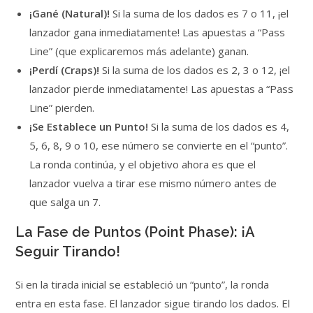
¡Gané (Natural)!
Si la suma de los dados es 7 o 11, ¡el
lanzador gana inmediatamente! Las apuestas a “Pass
Line” (que explicaremos más adelante) ganan.
¡Perdí (Craps)!
Si la suma de los dados es 2, 3 o 12, ¡el
lanzador pierde inmediatamente! Las apuestas a “Pass
Line” pierden.
¡Se Establece un Punto!
Si la suma de los dados es 4,
5, 6, 8, 9 o 10, ese número se convierte en el “punto”.
La ronda continúa, y el objetivo ahora es que el
lanzador vuelva a tirar ese mismo número antes de
que salga un 7.
La Fase de Puntos (Point Phase): ¡A
Seguir Tirando!
Si en la tirada inicial se estableció un “punto”, la ronda
entra en esta fase. El lanzador sigue tirando los dados. El