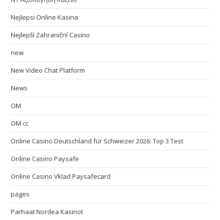
Nejlepsi Online Kasina
Nejlepší Zahraniční Casino
new
New Video Chat Platform
News
OM
OM cc
Online Casino Deutschland für Schweizer 2026: Top 3 Test
Online Casino Paysafe
Online Casino Vklad Paysafecard
pages
Parhaat Nordea Kasinot