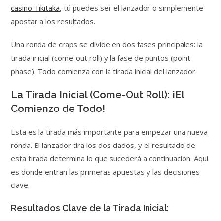
casino Tikitaka
, tú puedes ser el lanzador o simplemente
apostar a los resultados.
Una ronda de craps se divide en dos fases principales: la
tirada inicial (come-out roll) y la fase de puntos (point
phase). Todo comienza con la tirada inicial del lanzador.
La Tirada Inicial (Come-Out Roll): ¡El
Comienzo de Todo!
Esta es la tirada más importante para empezar una nueva
ronda. El lanzador tira los dos dados, y el resultado de
esta tirada determina lo que sucederá a continuación. Aquí
es donde entran las primeras apuestas y las decisiones
clave.
Resultados Clave de la Tirada Inicial: