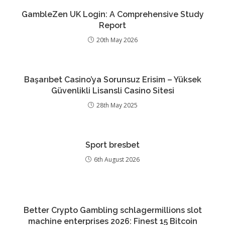
GambleZen UK Login: A Comprehensive Study
Report
20th May 2026
Başarıbet Casino’ya Sorunsuz Erisim – Yüksek
Güvenlikli Lisansli Casino Sitesi
28th May 2025
Sport bresbet
6th August 2026
Better Crypto Gambling schlagermillions slot
machine enterprises 2026: Finest 15 Bitcoin