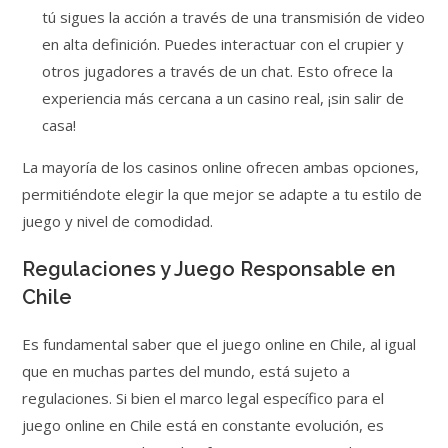
tú sigues la acción a través de una transmisión de video
en alta definición. Puedes interactuar con el crupier y
otros jugadores a través de un chat. Esto ofrece la
experiencia más cercana a un casino real, ¡sin salir de
casa!
La mayoría de los casinos online ofrecen ambas opciones,
permitiéndote elegir la que mejor se adapte a tu estilo de
juego y nivel de comodidad.
Regulaciones y Juego Responsable en
Chile
Es fundamental saber que el juego online en Chile, al igual
que en muchas partes del mundo, está sujeto a
regulaciones. Si bien el marco legal específico para el
juego online en Chile está en constante evolución, es