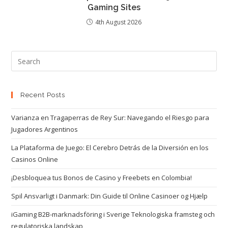
Gaming Sites
4th August 2026
Recent Posts
Varianza en Tragaperras de Rey Sur: Navegando el Riesgo para
Jugadores Argentinos
La Plataforma de Juego: El Cerebro Detrás de la Diversión en los
Casinos Online
¡Desbloquea tus Bonos de Casino y Freebets en Colombia!
Spil Ansvarligt i Danmark: Din Guide til Online Casinoer og Hjælp
iGaming B2B-marknadsföring i Sverige Teknologiska framsteg och
regulatoriska landskap