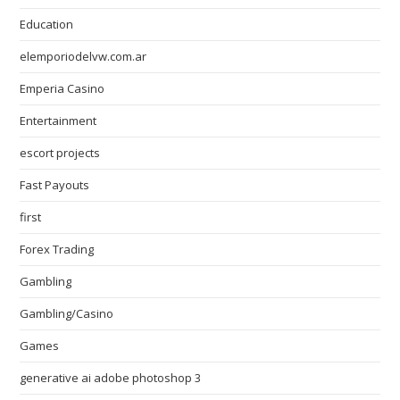
Education
elemporiodelvw.com.ar
Emperia Casino
Entertainment
escort projects
Fast Payouts
first
Forex Trading
Gambling
Gambling/Casino
Games
generative ai adobe photoshop 3