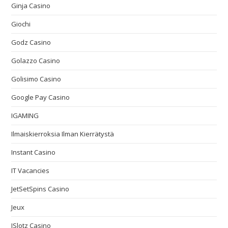
Ginja Casino
Giochi
Godz Casino
Golazzo Casino
Golisimo Casino
Google Pay Casino
IGAMING
Ilmaiskierroksia Ilman Kierrätystä
Instant Casino
IT Vacancies
JetSetSpins Casino
Jeux
JSlotz Casino