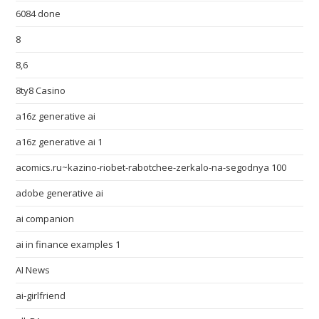
6084 done
8
8,6
8ty8 Casino
a16z generative ai
a16z generative ai 1
acomics.ru~kazino-riobet-rabotchee-zerkalo-na-segodnya 100
adobe generative ai
ai companion
ai in finance examples 1
AI News
ai-girlfriend