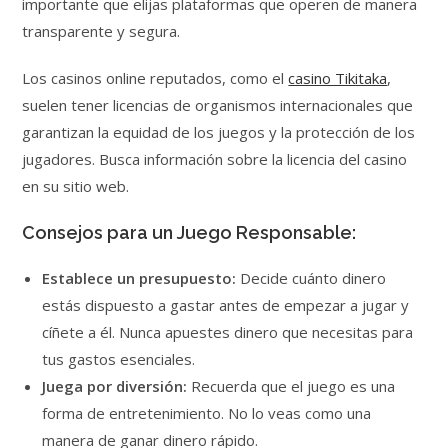
importante que elijas plataformas que operen de manera
transparente y segura.
Los casinos online reputados, como el
casino Tikitaka
,
suelen tener licencias de organismos internacionales que
garantizan la equidad de los juegos y la protección de los
jugadores. Busca información sobre la licencia del casino
en su sitio web.
Consejos para un Juego Responsable:
Establece un presupuesto:
Decide cuánto dinero
estás dispuesto a gastar antes de empezar a jugar y
cíñete a él. Nunca apuestes dinero que necesitas para
tus gastos esenciales.
Juega por diversión:
Recuerda que el juego es una
forma de entretenimiento. No lo veas como una
manera de ganar dinero rápido.