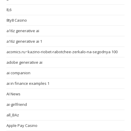
8,6
8ty8 Casino
a16z generative ai
a16z generative ai 1
acomics.ru~kazino-riobet-rabotchee-zerkalo-na-segodnya 100
adobe generative ai
ai companion
ai in finance examples 1
AI News
ai-girlfriend
all_BAz
Apple Pay Casino