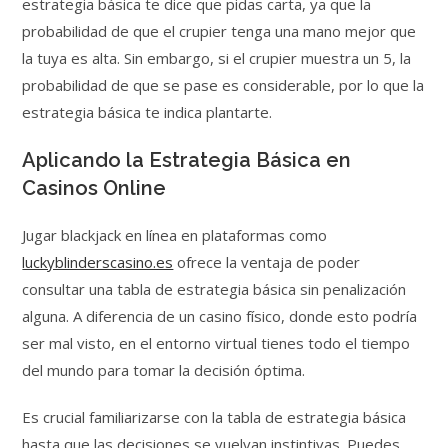
estrategia básica te dice que pidas carta, ya que la
probabilidad de que el crupier tenga una mano mejor que
la tuya es alta. Sin embargo, si el crupier muestra un 5, la
probabilidad de que se pase es considerable, por lo que la
estrategia básica te indica plantarte.
Aplicando la Estrategia Básica en
Casinos Online
Jugar blackjack en línea en plataformas como
luckyblinderscasino.es
ofrece la ventaja de poder
consultar una tabla de estrategia básica sin penalización
alguna. A diferencia de un casino físico, donde esto podría
ser mal visto, en el entorno virtual tienes todo el tiempo
del mundo para tomar la decisión óptima.
Es crucial familiarizarse con la tabla de estrategia básica
hasta que las decisiones se vuelvan instintivas. Puedes