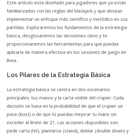
Este artículo está diseñado para jugadores que ya están
familiarizados con las reglas del blackjack y que desean
implementar un enfoque más científico y metódico en sus
partidas. Exploraremos los fundamentos de la estrategia
básica, desglosaremos las decisiones clave y te
proporcionaremos las herramientas para que puedas
aplicarla de manera efectiva en tus sesiones de juego en
línea.
Los Pilares de la Estrategia Básica
La estrategia básica se centra en dos escenarios
principales: tus manos y la carta visible del crupier. Cada
decisión se basa en la probabilidad de que el crupier se
pase (bust) o de que tú puedas mejorar tu mano sin
exceder el límite de 21. Las acciones disponibles son:
pedir carta (hit), plantarse (stand), doblar (double down) y