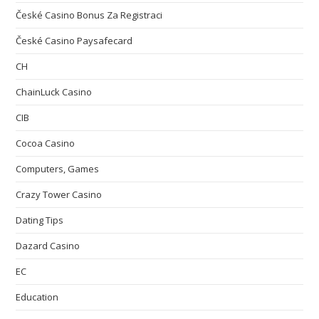
České Casino Bonus Za Registraci
České Casino Paysafecard
CH
ChainLuck Casino
CIB
Cocoa Casino
Computers, Games
Crazy Tower Сasino
Dating Tips
Dazard Casino
EC
Education