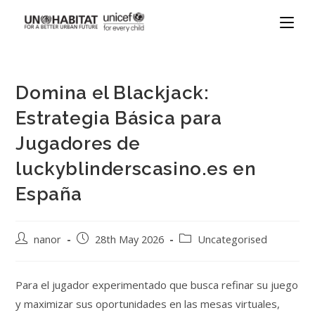
Domina el Blackjack:
Estrategia Básica para
Jugadores de
luckyblinderscasino.es en
España
nanor
28th May 2026
Uncategorised
Para el jugador experimentado que busca refinar su juego
y maximizar sus oportunidades en las mesas virtuales,