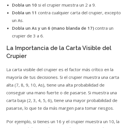
Dobla un 10
si el crupier muestra un 2 a 9.
Dobla un 11
contra cualquier carta del crupier, excepto
un As.
Dobla un As y un 6 (mano blanda de 17)
contra un
crupier de 3 a 6.
La Importancia de la Carta Visible del
Crupier
La carta visible del crupier es el factor más crítico en la
mayoría de tus decisiones. Si el crupier muestra una carta
alta (7, 8, 9, 10, As), tiene una alta probabilidad de
conseguir una mano fuerte o de pasarse. Si muestra una
carta baja (2, 3, 4, 5, 6), tiene una mayor probabilidad de
pasarse, lo que te da más margen para tomar riesgos.
Por ejemplo, si tienes un 16 y el crupier muestra un 10, la