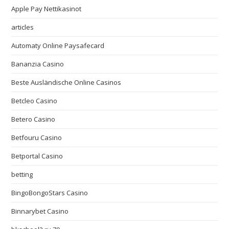
Apple Pay Nettikasinot
articles
Automaty Online Paysafecard
Bananzia Casino
Beste Ausländische Online Casinos
Betcleo Casino
Betero Casino
Betfouru Casino
Betportal Casino
betting
BingoBongoStars Casino
Binnarybet Casino