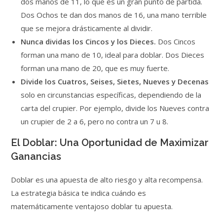
dos manos de 11, lo que es un gran punto de partida.
Dos Ochos te dan dos manos de 16, una mano terrible
que se mejora drásticamente al dividir.
Nunca dividas los Cincos y los Dieces.
Dos Cincos
forman una mano de 10, ideal para doblar. Dos Dieces
forman una mano de 20, que es muy fuerte.
Divide los Cuatros, Seises, Sietes, Nueves y Decenas
solo en circunstancias específicas, dependiendo de la
carta del crupier. Por ejemplo, divide los Nueves contra
un crupier de 2 a 6, pero no contra un 7 u 8.
El Doblar: Una Oportunidad de Maximizar
Ganancias
Doblar es una apuesta de alto riesgo y alta recompensa.
La estrategia básica te indica cuándo es
matemáticamente ventajoso doblar tu apuesta.