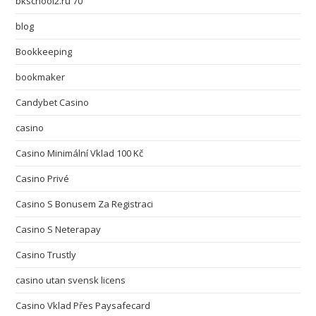
bkschool2.ru 70
blog
Bookkeeping
bookmaker
Candybet Casino
casino
Casino Minimální Vklad 100 Kč
Casino Privé
Casino S Bonusem Za Registraci
Casino S Neterapay
Casino Trustly
casino utan svensk licens
Casino Vklad Přes Paysafecard