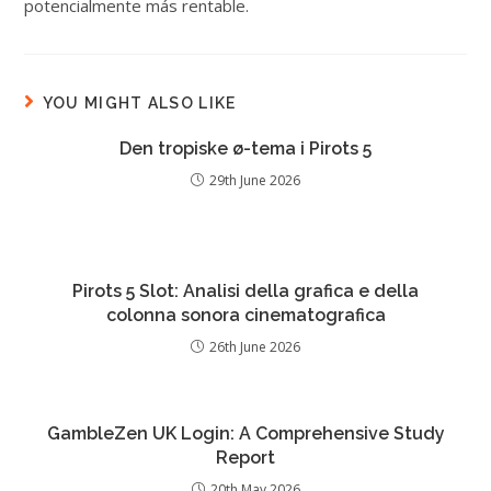
potencialmente más rentable.
YOU MIGHT ALSO LIKE
Den tropiske ø-tema i Pirots 5
29th June 2026
Pirots 5 Slot: Analisi della grafica e della
colonna sonora cinematografica
26th June 2026
GambleZen UK Login: A Comprehensive Study
Report
20th May 2026