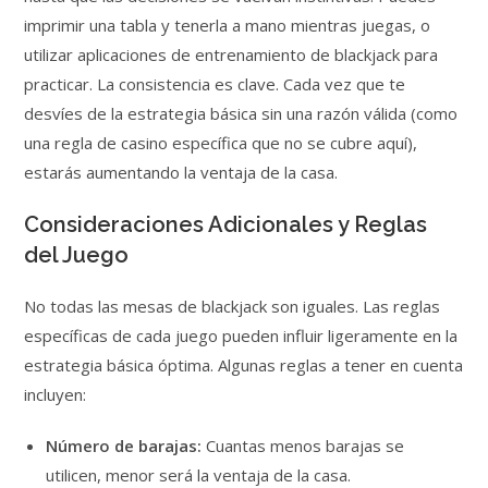
imprimir una tabla y tenerla a mano mientras juegas, o
utilizar aplicaciones de entrenamiento de blackjack para
practicar. La consistencia es clave. Cada vez que te
desvíes de la estrategia básica sin una razón válida (como
una regla de casino específica que no se cubre aquí),
estarás aumentando la ventaja de la casa.
Consideraciones Adicionales y Reglas
del Juego
No todas las mesas de blackjack son iguales. Las reglas
específicas de cada juego pueden influir ligeramente en la
estrategia básica óptima. Algunas reglas a tener en cuenta
incluyen:
Número de barajas:
Cuantas menos barajas se
utilicen, menor será la ventaja de la casa.