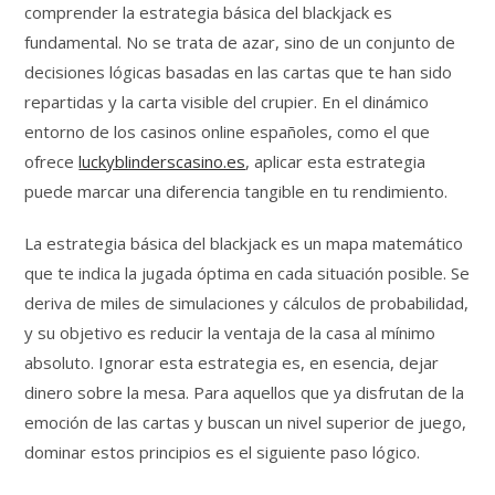
comprender la estrategia básica del blackjack es
fundamental. No se trata de azar, sino de un conjunto de
decisiones lógicas basadas en las cartas que te han sido
repartidas y la carta visible del crupier. En el dinámico
entorno de los casinos online españoles, como el que
ofrece
luckyblinderscasino.es
, aplicar esta estrategia
puede marcar una diferencia tangible en tu rendimiento.
La estrategia básica del blackjack es un mapa matemático
que te indica la jugada óptima en cada situación posible. Se
deriva de miles de simulaciones y cálculos de probabilidad,
y su objetivo es reducir la ventaja de la casa al mínimo
absoluto. Ignorar esta estrategia es, en esencia, dejar
dinero sobre la mesa. Para aquellos que ya disfrutan de la
emoción de las cartas y buscan un nivel superior de juego,
dominar estos principios es el siguiente paso lógico.