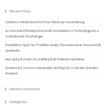
Recent Posts
Gokken in Nederland De Frisse Wind van Verandering
Az Azonnali Kifizetésű Kaszinók Forradalma: A Technológia és a
Szabályozás Összhangja
Framtidens Spel: Hur Prediktiv Analys Revolutionerar Ansvarsfullt
Spelande
Nye spill på Goatz: En sniktitt på de hotteste nyhetene
¡Domina los Torneos Semanales de PlayUZU y Llévate Grandes
Premios!
Recent Comments
Categories