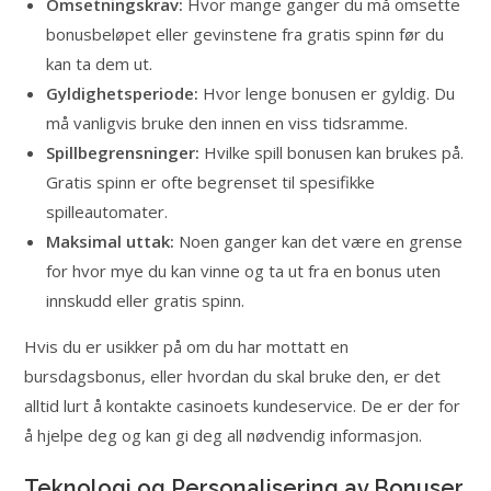
Omsetningskrav:
Hvor mange ganger du må omsette
bonusbeløpet eller gevinstene fra gratis spinn før du
kan ta dem ut.
Gyldighetsperiode:
Hvor lenge bonusen er gyldig. Du
må vanligvis bruke den innen en viss tidsramme.
Spillbegrensninger:
Hvilke spill bonusen kan brukes på.
Gratis spinn er ofte begrenset til spesifikke
spilleautomater.
Maksimal uttak:
Noen ganger kan det være en grense
for hvor mye du kan vinne og ta ut fra en bonus uten
innskudd eller gratis spinn.
Hvis du er usikker på om du har mottatt en
bursdagsbonus, eller hvordan du skal bruke den, er det
alltid lurt å kontakte casinoets kundeservice. De er der for
å hjelpe deg og kan gi deg all nødvendig informasjon.
Teknologi og Personalisering av Bonuser