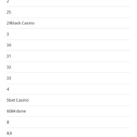
2
25
29black Casino
3
30
31
32
33
4
5bet Casino
6084 done
8
8,6