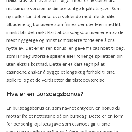
hvilke krav som eventuelt følger med, er nøkkelen til å
maksimere verdien av din personlige lojalitetsgave. Som
ny spiller kan det virke overveldende med alle de ulike
tilbudene og bonusene som finnes der ute. Men med litt
innsikt blir det raskt klart at bursdagsbonusen er en av de
mest hyggelige og minst kompliserte fordelene å dra
nytte av. Det er en ren bonus, en gave fra casinoet til deg,
som lar deg utforske spillene eller forlenge spilletiden din
uten ekstra kostnad. Dette er et klart tegn på at
casinoene ønsker å bygge et langsiktig forhold til sine
spillere, og at de verdsetter din tilstedeværelse.
Hva er en Bursdagsbonus?
En bursdagsbonus er, som navnet antyder, en bonus du
mottar fra et nettcasino på din bursdag. Dette er en form
for personlig lojalitetsgave som casinoet gir til sine
registrerte spillere. Målet er å feire spillerens spesielle