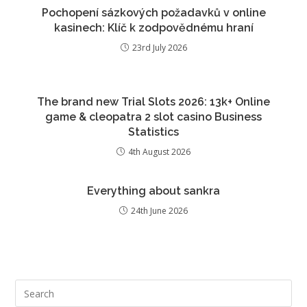
Pochopení sázkových požadavků v online
kasinech: Klíč k zodpovědnému hraní
23rd July 2026
The brand new Trial Slots 2026: 13k+ Online
game & cleopatra 2 slot casino Business
Statistics
4th August 2026
Everything about sankra
24th June 2026