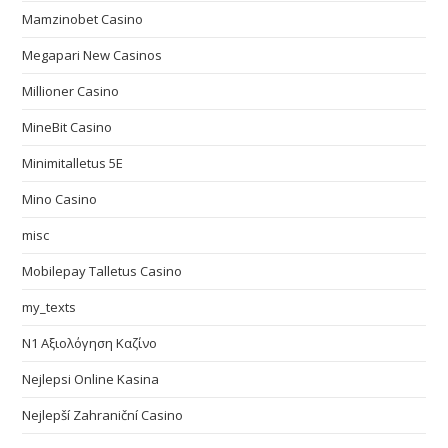
Mamzinobet Casino
Megapari New Casinos
Millioner Casino
MineBit Casino
Minimitalletus 5E
Mino Casino
misc
Mobilepay Talletus Casino
my_texts
N1 Αξιολόγηση Καζίνο
Nejlepsi Online Kasina
Nejlepší Zahraniční Casino