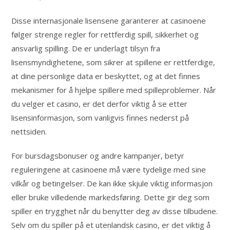
Disse internasjonale lisensene garanterer at casinoene
følger strenge regler for rettferdig spill, sikkerhet og
ansvarlig spilling. De er underlagt tilsyn fra
lisensmyndighetene, som sikrer at spillene er rettferdige,
at dine personlige data er beskyttet, og at det finnes
mekanismer for å hjelpe spillere med spilleproblemer. Når
du velger et casino, er det derfor viktig å se etter
lisensinformasjon, som vanligvis finnes nederst på
nettsiden.
For bursdagsbonuser og andre kampanjer, betyr
reguleringene at casinoene må være tydelige med sine
vilkår og betingelser. De kan ikke skjule viktig informasjon
eller bruke villedende markedsføring. Dette gir deg som
spiller en trygghet når du benytter deg av disse tilbudene.
Selv om du spiller på et utenlandsk casino, er det viktig å