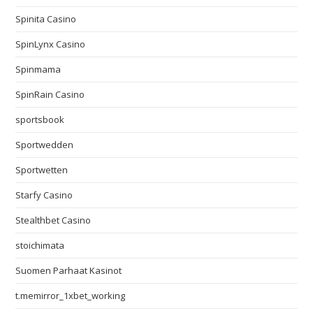
Spinita Casino
SpinLynx Casino
Spinmama
SpinRain Casino
sportsbook
Sportwedden
Sportwetten
Starfy Casino
Stealthbet Casino
stoichimata
Suomen Parhaat Kasinot
t.memirror_1xbet_working