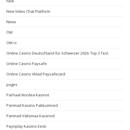
new
New Video Chat Platform
News
OM
OM cc
Online Casino Deutschland für Schweizer 2026: Top 3 Test
Online Casino Paysafe
Online Casino Vklad Paysafecard
pages
Parhaat Nordea Kasinot
Parimad Kasiino Pakkumised
Parimad Välismaa Kasiinod
Paynplay Kasiino Eesti