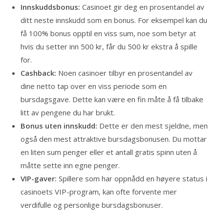
Innskuddsbonus:
Casinoet gir deg en prosentandel av
ditt neste innskudd som en bonus. For eksempel kan du
få 100% bonus opptil en viss sum, noe som betyr at
hvis du setter inn 500 kr, får du 500 kr ekstra å spille
for.
Cashback:
Noen casinoer tilbyr en prosentandel av
dine netto tap over en viss periode som en
bursdagsgave. Dette kan være en fin måte å få tilbake
litt av pengene du har brukt.
Bonus uten innskudd:
Dette er den mest sjeldne, men
også den mest attraktive bursdagsbonusen. Du mottar
en liten sum penger eller et antall gratis spinn uten å
måtte sette inn egne penger.
VIP-gaver:
Spillere som har oppnådd en høyere status i
casinoets VIP-program, kan ofte forvente mer
verdifulle og personlige bursdagsbonuser.