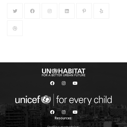
Resources: