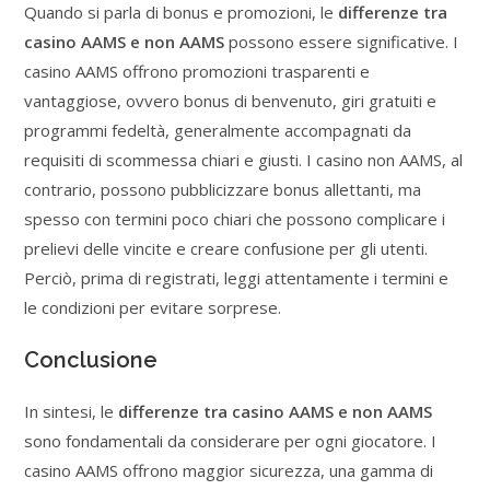
Quando si parla di bonus e promozioni, le
differenze tra
casino AAMS e non AAMS
possono essere significative. I
casino AAMS offrono promozioni trasparenti e
vantaggiose, ovvero bonus di benvenuto, giri gratuiti e
programmi fedeltà, generalmente accompagnati da
requisiti di scommessa chiari e giusti. I casino non AAMS, al
contrario, possono pubblicizzare bonus allettanti, ma
spesso con termini poco chiari che possono complicare i
prelievi delle vincite e creare confusione per gli utenti.
Perciò, prima di registrati, leggi attentamente i termini e
le condizioni per evitare sorprese.
Conclusione
In sintesi, le
differenze tra casino AAMS e non AAMS
sono fondamentali da considerare per ogni giocatore. I
casino AAMS offrono maggior sicurezza, una gamma di