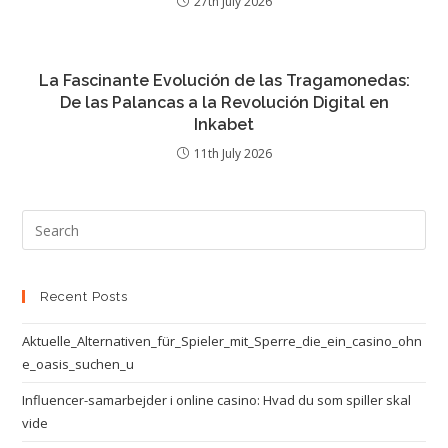
27th July 2026
La Fascinante Evolución de las Tragamonedas:
De las Palancas a la Revolución Digital en
Inkabet
11th July 2026
Recent Posts
Aktuelle_Alternativen_für_Spieler_mit_Sperre_die_ein_casino_ohn
e_oasis_suchen_u
Influencer-samarbejder i online casino: Hvad du som spiller skal
vide