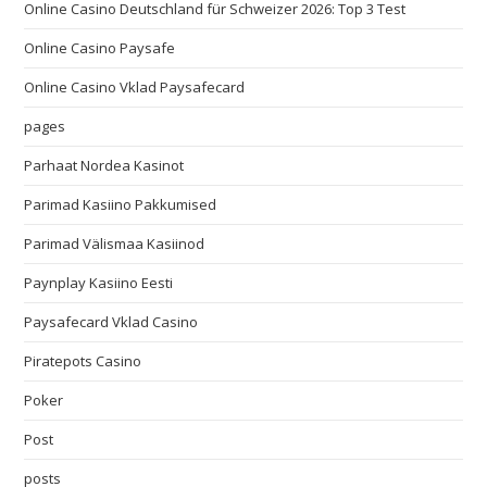
Online Casino Deutschland für Schweizer 2026: Top 3 Test
Online Casino Paysafe
Online Casino Vklad Paysafecard
pages
Parhaat Nordea Kasinot
Parimad Kasiino Pakkumised
Parimad Välismaa Kasiinod
Paynplay Kasiino Eesti
Paysafecard Vklad Casino
Piratepots Casino
Poker
Post
posts