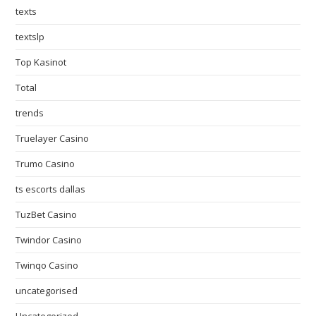
texts
textslp
Top Kasinot
Total
trends
Truelayer Casino
Trumo Casino
ts escorts dallas
TuzBet Casino
Twindor Casino
Twinqo Casino
uncategorised