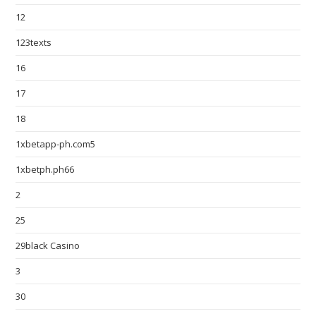
12
123texts
16
17
18
1xbetapp-ph.com5
1xbetph.ph66
2
25
29black Casino
3
30