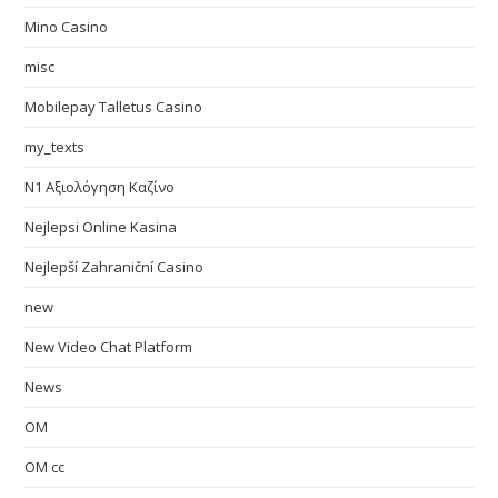
Mino Casino
misc
Mobilepay Talletus Casino
my_texts
N1 Αξιολόγηση Καζίνο
Nejlepsi Online Kasina
Nejlepší Zahraniční Casino
new
New Video Chat Platform
News
OM
OM cc