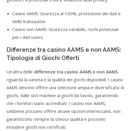
Casino AAMS: Sicurezza al 100%, protezione dei dati e
delle transazioni.
Casino non AAMS: Sicurezza variabile, rischi potenziali
per i dati users.
Differenze tra casino AAMS e non AAMS:
Tipologia di Giochi Offerti
Un’altra delle
differenze tra casino AAMS e non AAMS
riguarda la varietà e la qualità dei giochi disponibili. I casino
AAMS devono offrire una selezione ampia e diversificata di
giochi, dalle slot machine ai giochi da tavolo, garantendo
che i fornitori siano accreditati. I casino non AAMS,
sebbene possano offrire alcune opzioni interessanti, non
garantiscono sempre la stessa qualità e possono
includere giochi non certificati.