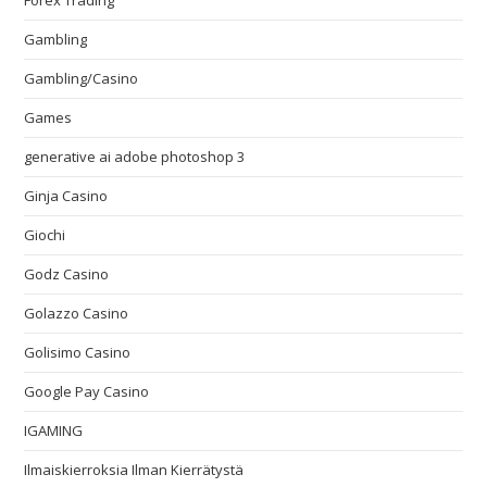
Forex Trading
Gambling
Gambling/Casino
Games
generative ai adobe photoshop 3
Ginja Casino
Giochi
Godz Casino
Golazzo Casino
Golisimo Casino
Google Pay Casino
IGAMING
Ilmaiskierroksia Ilman Kierrätystä