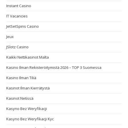
Instant Casino
IT Vacancies
JetSetSpins Casino
Jeux
JSlotz Casino
Kaikki Nettikasinot Malta
Kasino Ilman Rekisteröitymistä 2026 – TOP 3 Suomessa
Kasino Ilman Tiliä
Kasinot Ilman Kierrätystä
Kasinot Netissä
Kasyno Bez Weryfikacji
Kasyno Bez Weryfikacji Kyc