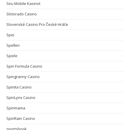
Siru Mobile Kasinot
Slotorado Casino
Slovenské Casino Pro České Hráče
Spei
Spellen
Spiele
Spin Formula Casino
Spingranny Casino
Spinita Casino
SpinLynx Casino
Spinmama
SpinRain Casino
sportsbook