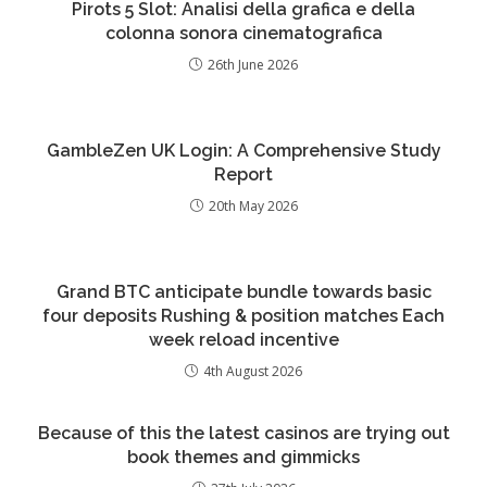
Pirots 5 Slot: Analisi della grafica e della
colonna sonora cinematografica
26th June 2026
GambleZen UK Login: A Comprehensive Study
Report
20th May 2026
Grand BTC anticipate bundle towards basic
four deposits Rushing & position matches Each
week reload incentive
4th August 2026
Because of this the latest casinos are trying out
book themes and gimmicks