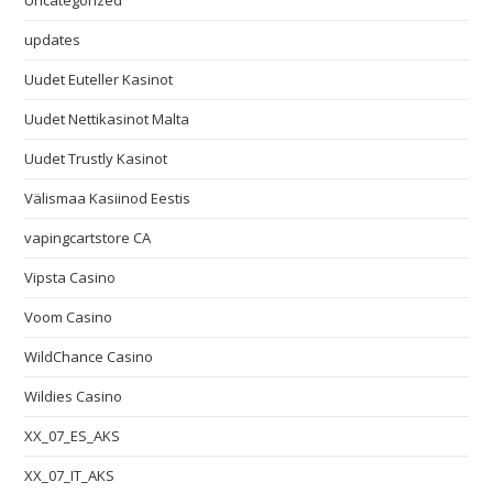
Uncategorized
updates
Uudet Euteller Kasinot
Uudet Nettikasinot Malta
Uudet Trustly Kasinot
Välismaa Kasiinod Eestis
vapingcartstore CA
Vipsta Casino
Voom Casino
WildChance Casino
Wildies Casino
XX_07_ES_AKS
XX_07_IT_AKS